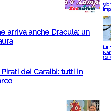
gior
imp
e arriva anche Dracula: un
aura
La 
Nap
Cala
irati dei Caraibi: tutti in
arco