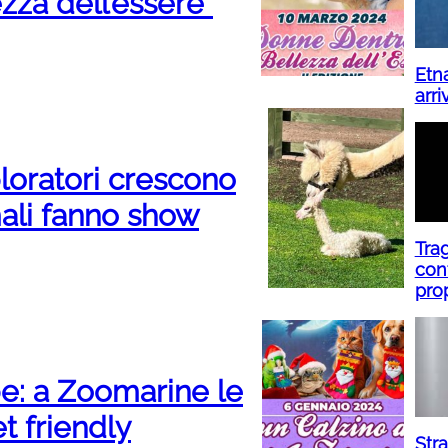
zza dell’essere”
Etna
arri
loratori crescono
mali fanno show
Tra
con
pro
e: a Zoomarine le
t friendly
Str