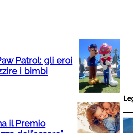
aw Patrol: gli eroi
zire i bimbi
Le
na il Premio