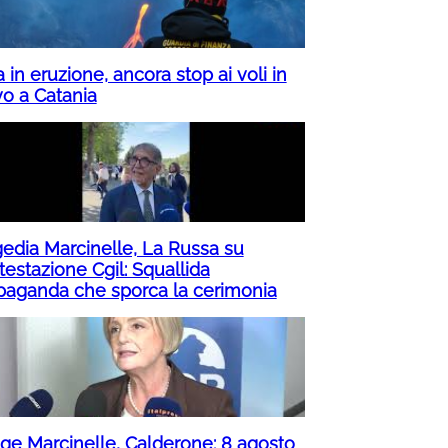
 in eruzione, ancora stop ai voli in
vo a Catania
gedia Marcinelle, La Russa su
testazione Cgil: Squallida
paganda che sporca la cerimonia
age Marcinelle, Calderone: 8 agosto