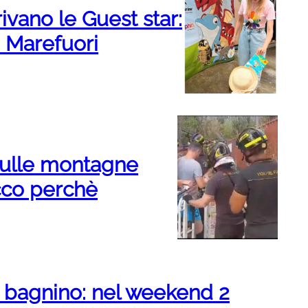
vano le Guest star:
i Marefuori
 sulle montagne
cco perchè
i bagnino: nel weekend 2