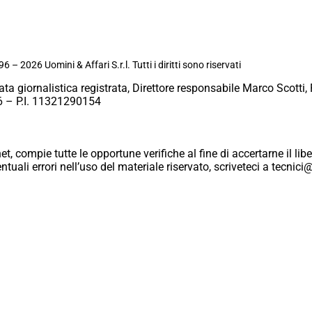
6 – 2026 Uomini & Affari S.r.l. Tutti i diritti sono riservati
ata giornalistica registrata, Direttore responsabile Marco Scotti, 
 – P.I. 11321290154
et, compie tutte le opportune verifiche al fine di accertarne il libe
eventuali errori nell’uso del materiale riservato, scriveteci a tecn