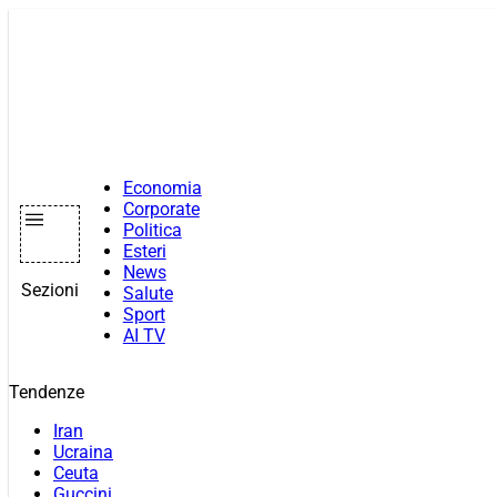
Vai
al
contenuto
Economia
Corporate
Politica
Esteri
News
Sezioni
Salute
Sport
AI TV
Tendenze
Iran
Ucraina
Ceuta
Guccini