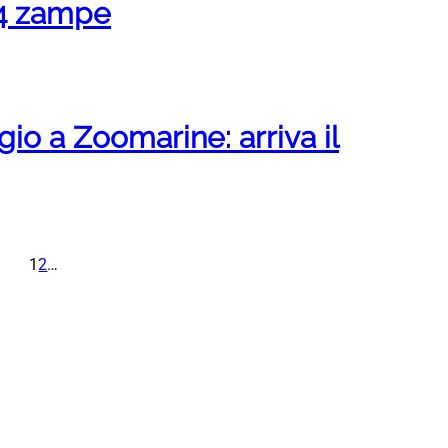
a 4 zampe
gio a Zoomarine: arriva il
1
2
…