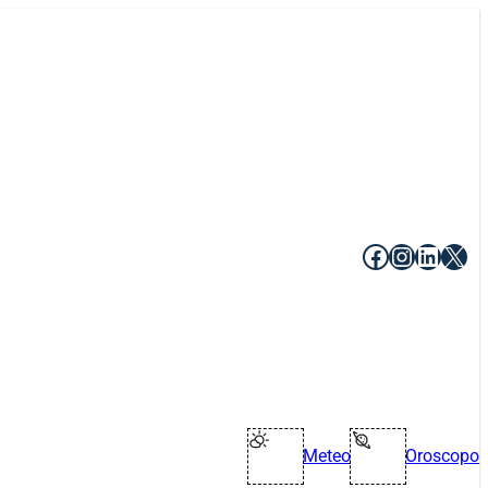
Facebook
Instagr
Linke
X
Meteo
Oroscopo