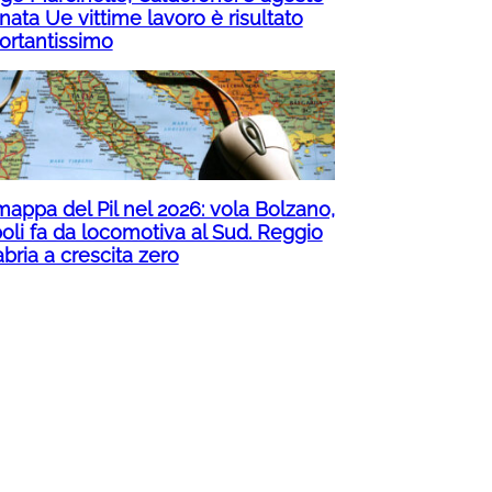
nata Ue vittime lavoro è risultato
ortantissimo
mappa del Pil nel 2026: vola Bolzano,
oli fa da locomotiva al Sud. Reggio
bria a crescita zero