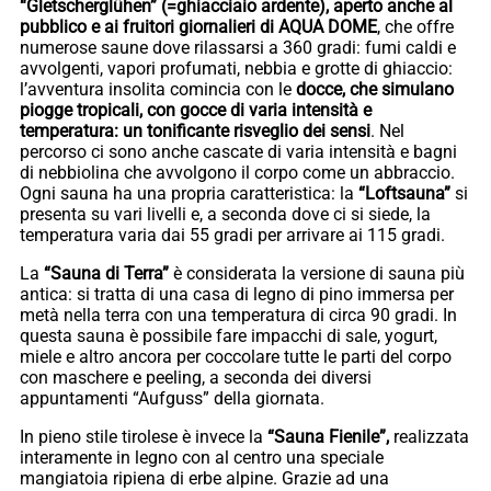
“Gletscherglühen” (=ghiacciaio ardente), aperto anche al
pubblico e ai fruitori giornalieri di AQUA DOME
, che offre
numerose saune dove rilassarsi a 360 gradi: fumi caldi e
avvolgenti, vapori profumati, nebbia e grotte di ghiaccio:
l’avventura insolita comincia con le
docce, che simulano
piogge tropicali, con gocce di varia intensità e
temperatura: un tonificante risveglio dei sensi
. Nel
percorso ci sono anche cascate di varia intensità e bagni
di nebbiolina che avvolgono il corpo come un abbraccio.
Ogni sauna ha una propria caratteristica: la
“Loftsauna”
si
presenta su vari livelli e, a seconda dove ci si siede, la
temperatura varia dai 55 gradi per arrivare ai 115 gradi.
La
“Sauna di Terra”
è considerata la versione di sauna più
antica: si tratta di una casa di legno di pino immersa per
metà nella terra con una temperatura di circa 90 gradi. In
questa sauna è possibile fare impacchi di sale, yogurt,
miele e altro ancora per coccolare tutte le parti del corpo
con maschere e peeling, a seconda dei diversi
appuntamenti “Aufguss” della giornata.
In pieno stile tirolese è invece la
“Sauna Fienile”,
realizzata
interamente in legno con al centro una speciale
mangiatoia ripiena di erbe alpine. Grazie ad una