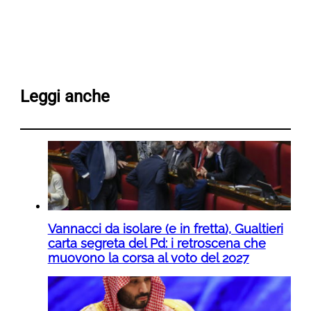
Leggi anche
Vannacci da isolare (e in fretta), Gualtieri
carta segreta del Pd: i retroscena che
muovono la corsa al voto del 2027