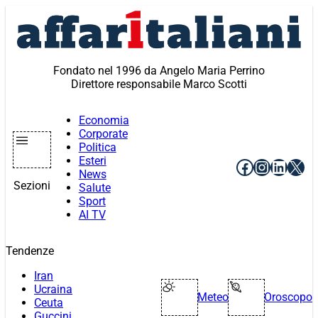
Vai
al
contenuto
Fondato nel 1996 da Angelo Maria Perrino
Direttore responsabile Marco Scotti
Economia
Corporate
Politica
Esteri
Facebook
Instagr
Linke
X
News
Sezioni
Salute
Sport
AI TV
Tendenze
Iran
Ucraina
Meteo
Oroscopo
Ceuta
Guccini