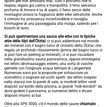
spunti per non annoiarsi mai. Solo il profumo che si
respira, regala già calma e tranquillità: il timo selvatico
profuma di limone e sa di aspro, il fieno secco delle
montagne unisce la fragranza delle erbe selvatiche. Anche
il cirmolo ha un’essenza inconfondibile e risveglia
l’immagine di una passeggiata alla malga, salendo per i
boschi di larici.
Si può sperimentare una sauna alle erbe con le tipiche
erbe delle Alpi dell’Ötztal
; ci si può addentrare nel mondo
dei minerali con il bagno turco di cristallo della Ötztal, che
regala un profondo rilassamento (prima del bagno turco ci
si può fare un peeling ai minerali); ci si può riscaldare
nella grandissima sauna panoramica, oppure immergersi
nei lettini idromassaggio esterni, una sorta di vasche
gemelle con l’originale acqua termale di Längenfeld.
Numerose sono poi le proposte per schiacciare un
sonnellino o sognare ad occhi aperti: dai lettini sospesi
nella stanza con le pareti di sale, ai morbidi lettini verdi
disposti sul bordo della piscina, ai grandi “nidi-dondoli” da
dove godere il panorama, ai numerosi lettini e divani
disposti intorno al bar.
Oltre alla SPA 3000, c’è il mondo delle saune
chiamato