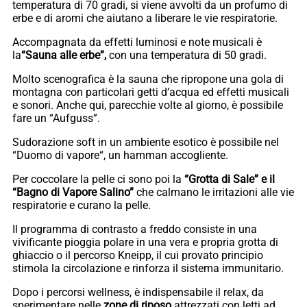
temperatura di 70 gradi, si viene avvolti da un profumo di
erbe e di aromi che aiutano a liberare le vie respiratorie.
Accompagnata da effetti luminosi e note musicali è
la
“Sauna alle erbe”,
con una temperatura di 50 gradi.
Molto scenografica è la sauna che ripropone una gola di
montagna con particolari getti d’acqua ed effetti musicali
e sonori. Anche qui, parecchie volte al giorno, è possibile
fare un “Aufguss”.
Sudorazione soft in un ambiente esotico è possibile nel
“Duomo di vapore“, un hamman accogliente.
Per coccolare la pelle ci sono poi la
“Grotta di Sale” e il
“Bagno di Vapore Salino”
che calmano le irritazioni alle vie
respiratorie e curano la pelle.
Il programma di contrasto a freddo consiste in una
vivificante pioggia polare in una vera e propria grotta di
ghiaccio o il percorso Kneipp, il cui provato principio
stimola la circolazione e rinforza il sistema immunitario.
Dopo i percorsi wellness, è indispensabile il relax, da
sperimentare nelle
zone di riposo
attrezzati con letti ad