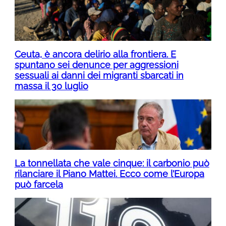
Ceuta, è ancora delirio alla frontiera. E
spuntano sei denunce per aggressioni
sessuali ai danni dei migranti sbarcati in
massa il 30 luglio
La tonnellata che vale cinque: il carbonio può
rilanciare il Piano Mattei. Ecco come l’Europa
può farcela