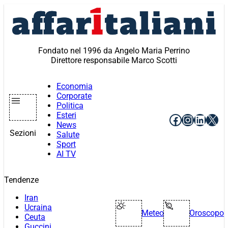
Vai
al
contenuto
Fondato nel 1996 da Angelo Maria Perrino
Direttore responsabile Marco Scotti
Economia
Corporate
Politica
Esteri
Facebook
Instagr
Linke
X
News
Sezioni
Salute
Sport
AI TV
Tendenze
Iran
Ucraina
Meteo
Oroscopo
Ceuta
Guccini