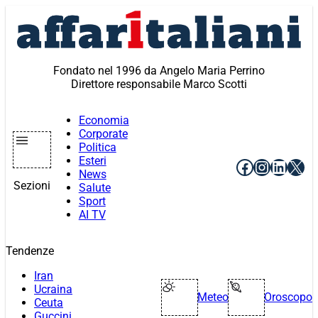
Vai
al
contenuto
Fondato nel 1996 da Angelo Maria Perrino
Direttore responsabile Marco Scotti
Economia
Corporate
Politica
Esteri
Facebook
Instagr
Linke
X
News
Sezioni
Salute
Sport
AI TV
Tendenze
Iran
Ucraina
Meteo
Oroscopo
Ceuta
Guccini