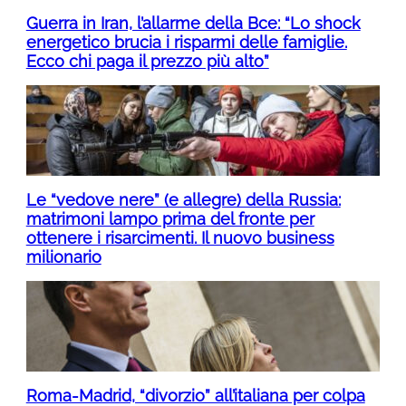
Guerra in Iran, l’allarme della Bce: “Lo shock
energetico brucia i risparmi delle famiglie.
Ecco chi paga il prezzo più alto”
Le “vedove nere” (e allegre) della Russia:
matrimoni lampo prima del fronte per
ottenere i risarcimenti. Il nuovo business
milionario
Roma-Madrid, “divorzio” all’italiana per colpa