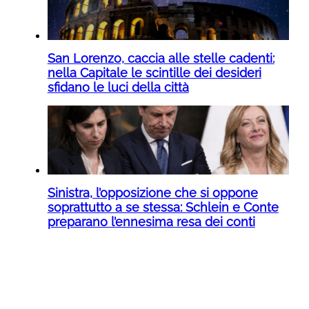
San Lorenzo, caccia alle stelle cadenti:
nella Capitale le scintille dei desideri
sfidano le luci della città
Sinistra, l’opposizione che si oppone
soprattutto a se stessa: Schlein e Conte
preparano l’ennesima resa dei conti