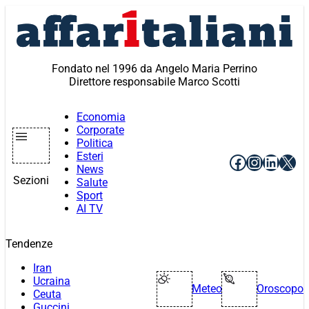
Vai
al
contenuto
Fondato nel 1996 da Angelo Maria Perrino
Direttore responsabile Marco Scotti
Economia
Corporate
Politica
Esteri
Facebook
Instagr
Linke
X
News
Sezioni
Salute
Sport
AI TV
Tendenze
Iran
Ucraina
Meteo
Oroscopo
Ceuta
Guccini