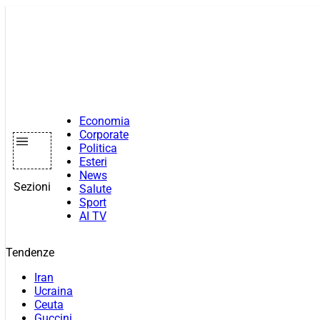
Vai
al
contenuto
Economia
Corporate
Politica
Esteri
News
Sezioni
Salute
Sport
AI TV
Tendenze
Iran
Ucraina
Ceuta
Guccini