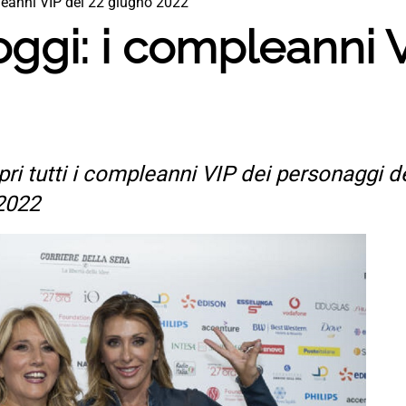
eanni VIP del 22 giugno 2022
ggi: i compleanni V
ri tutti i compleanni VIP dei personaggi del
 2022