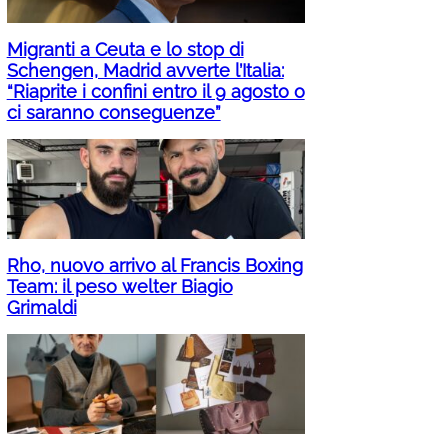
Migranti a Ceuta e lo stop di
Schengen, Madrid avverte l’Italia:
“Riaprite i confini entro il 9 agosto o
ci saranno conseguenze”
Rho, nuovo arrivo al Francis Boxing
Team: il peso welter Biagio
Grimaldi