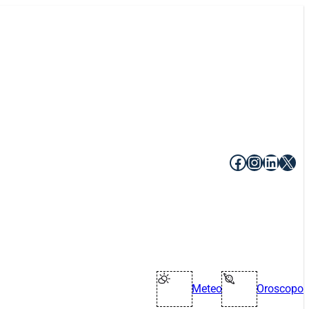
Facebook
Instagr
Linke
X
Meteo
Oroscopo