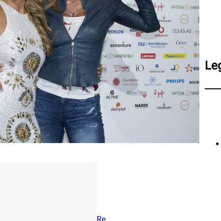
Le
Re