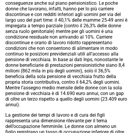
conseguenze anche sul piano pensionistico. Le poche
donne che lavorano, infatti, hanno per lo più carriere
discontinue e con redditi inferiori agli uomini per via del
largo uso del part time: il 40,1% delle mamme 25-49 anni è
impiegata a tempo parziale (contro il 26,3% delle donne
senza ruolo genitoriale) mentre per gli uomini è una
condizione residuale non arrivando al 10%. Carriere
discontinue e orario di lavoro ridotto rappresentano
condizioni che non consentono di alimentare in modo
continuo le posizioni previdenziali utili all’accesso alla
pensione di vecchiaia. In base ai dati Inps, nonostante le
donne beneficiarie di prestazioni pensionistiche siano 8,4
milioni (862 mila in più degli uomini), solo il 36,5%
beneficia della sola pensione di vecchiaia frutto della
propria storia contributiva, contro il 64,2% degli uomini.
Mentre l’assegno medio mensile delle donne con la sola
pensione di vecchiaia è di 14.690 euro annui, con un gap
di oltre un terzo rispetto a quello degli uomini (23.409 euro
annui).
La gestione dei tempi di lavoro e di cura dei figli
rappresenta una dimensione rilevante per il tema
dell’occupazione femminile. Le donne con almeno un
figlio registrano un tasso di occupazione inferiore di oltre