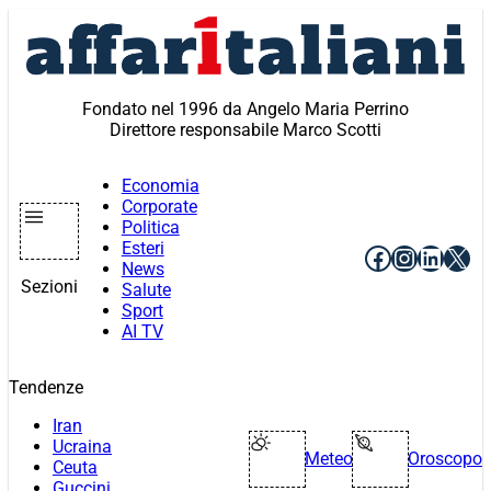
Vai
al
contenuto
Fondato nel 1996 da Angelo Maria Perrino
Direttore responsabile Marco Scotti
Economia
Corporate
Politica
Esteri
Facebook
Instagr
Linke
X
News
Sezioni
Salute
Sport
AI TV
Tendenze
Iran
Ucraina
Meteo
Oroscopo
Ceuta
Guccini