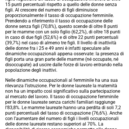
15 punti percentuali rispetto a quello delle donne senza
figli. Al crescere del numero di figli diminuisce
proporzionalmente il tasso di occupazione femminile.
Prendendo a riferimento il tasso di occupazione delle
donne senza figli (70,8%), questo scende di oltre 8 punti
per le mamme con un solo figlio (62,2%), di oltre 18 punti
in caso di due figli (52,6%) e di oltre 22 punti percentuali
(39,7%) nel caso di almeno tre figli. Il livello di inattività
delle donne fra i 25 e 49 anni è infatti speculare alle
dinamiche occupazionali appena osservate: la presenza di
figli porta una gran parte delle mamme (né occupate, né
disoccupate) ad uscire dalle forze di lavoro entrando nella
popolazione degli inattivi.
Nelle dinamiche occupazionali al femminile ha una sua
rilevanza l’istruzione. Per le donne laureate la maternità
non ha un impatto così significativo sulla partecipazione
al mercato del lavoro. Il tasso di occupazione femminile
per le donne laureate senza carichi familiari raggiunge
l’83,8%. Le mamme laureate hanno una perdita di soli 7,2
punti percentuali del tasso di occupazione (76,6%). Anche
con l’aumentare del numero di figli i livelli occupazionali
delle donne laureate restano superiori al 70%. La