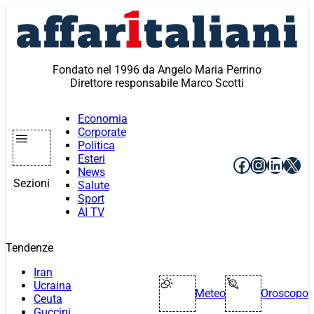
Vai
al
contenuto
Fondato nel 1996 da Angelo Maria Perrino
Direttore responsabile Marco Scotti
Economia
Corporate
Politica
Esteri
Facebook
Instagr
Linke
X
News
Sezioni
Salute
Sport
AI TV
Tendenze
Iran
Ucraina
Meteo
Oroscopo
Ceuta
Guccini