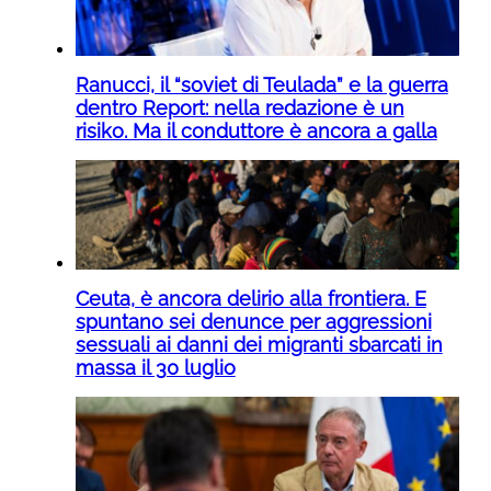
Ranucci, il “soviet di Teulada” e la guerra
dentro Report: nella redazione è un
risiko. Ma il conduttore è ancora a galla
Ceuta, è ancora delirio alla frontiera. E
spuntano sei denunce per aggressioni
sessuali ai danni dei migranti sbarcati in
massa il 30 luglio