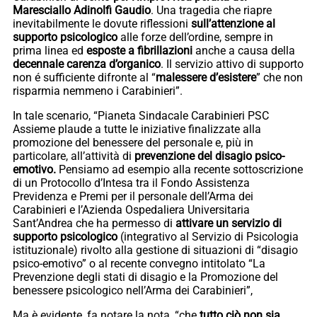
Maresciallo Adinolfi Gaudio
. Una tragedia che riapre
inevitabilmente le dovute riflessioni
sull’attenzione al
supporto psicologico
alle forze dell’ordine, sempre in
prima linea ed
esposte a fibrillazioni
anche a causa della
decennale carenza d’organico
. Il servizio attivo di supporto
non é sufficiente difronte al “
malessere d’esistere
” che non
risparmia nemmeno i Carabinieri”.
In tale scenario, “Pianeta Sindacale Carabinieri PSC
Assieme plaude a tutte le iniziative finalizzate alla
promozione del benessere del personale e, più in
particolare, all’attività di
prevenzione del disagio psico-
emotivo.
Pensiamo ad esempio alla recente sottoscrizione
di un Protocollo d’Intesa tra il Fondo Assistenza
Previdenza e Premi per il personale dell’Arma dei
Carabinieri e l’Azienda Ospedaliera Universitaria
Sant’Andrea che ha permesso di
attivare un servizio di
supporto psicologico
(integrativo al Servizio di Psicologia
istituzionale) rivolto alla gestione di situazioni di “disagio
psico-emotivo” o al recente convegno intitolato “La
Prevenzione degli stati di disagio e la Promozione del
benessere psicologico nell’Arma dei Carabinieri”,
Ma è evidente, fa notare la nota, “che
tutto ciò non sia