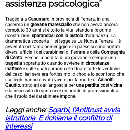
assistenza pscicologica”
Tragedia a
Casumaro
in provincia di Ferrara, in una
caserma un
giovane maresciallo
che non aveva ancora
compiuto 30 anni si è tolto la vita, stando alle prime
ricostruzioni
sparandosi con la pistola
d’ordinanza. La
drammatica scoperta – si legge su La Nuova Ferrara – è
avvenuta nel tardo pomeriggio e in paese si sono portati
diversi ufficiali dei carabinieri di Ferrara e della
Compagnia
di Cento
. Perché la perdita di un giovane è sempre una
tragedia
soprattutto quando avviene in
circostanze
inattese
e sulle quali saranno effettuate tutte le verifiche
del caso. Ieri sera era fortissimo lo choc e lo sconforto che
i colleghi hanno dovuto vivere per la morte di
Adinolfi
Gaudio
, stritolati dall’angoscia per
una perdita così vicina
e la necessità di mantenere un profilo di professionalità
che il ruolo del carabiniere impone.
Leggi anche:
Sgarbi, l’Antitrust avvia
istruttoria. E richiama il conflitto di
interessi