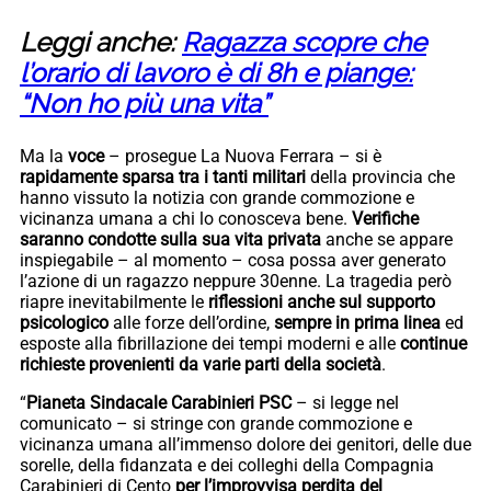
Leggi anche:
Ragazza scopre che
l’orario di lavoro è di 8h e piange:
“Non ho più una vita”
Ma la
voce
– prosegue La Nuova Ferrara – si è
rapidamente sparsa tra i tanti militari
della provincia che
hanno vissuto la notizia con grande commozione e
vicinanza umana a chi lo conosceva bene.
Verifiche
saranno condotte sulla sua vita privata
anche se appare
inspiegabile – al momento – cosa possa aver generato
l’azione di un ragazzo neppure 30enne. La tragedia però
riapre inevitabilmente le
riflessioni anche sul supporto
psicologico
alle forze dell’ordine,
sempre in prima linea
ed
esposte alla fibrillazione dei tempi moderni e alle
continue
richieste provenienti da varie parti della società
.
“
Pianeta Sindacale Carabinieri PSC
– si legge nel
comunicato – si stringe con grande commozione e
vicinanza umana all’immenso dolore dei genitori, delle due
sorelle, della fidanzata e dei colleghi della Compagnia
Carabinieri di Cento
per l’improvvisa perdita del