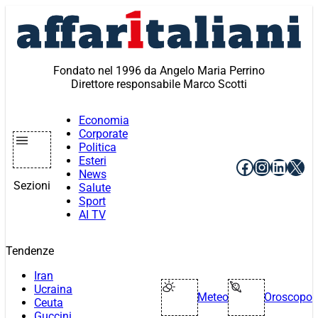
Vai
al
contenuto
Fondato nel 1996 da Angelo Maria Perrino
Direttore responsabile Marco Scotti
Economia
Corporate
Politica
Esteri
Facebook
Instagr
Linke
X
News
Sezioni
Salute
Sport
AI TV
Tendenze
Iran
Ucraina
Meteo
Oroscopo
Ceuta
Guccini