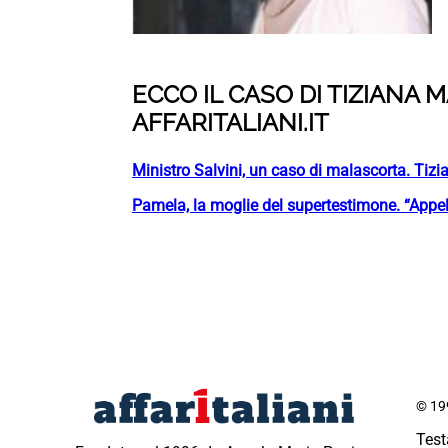
ECCO IL CASO DI TIZIANA
AFFARITALIANI.IT
Ministro Salvini, un caso di malascorta. Tizi
Pamela, la moglie del supertestimone. “Appell
© 199
Test