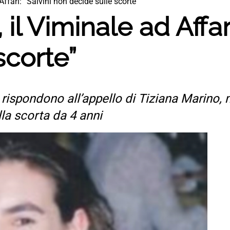
ffari: “Salvini non decide sulle scorte”
l Viminale ad Affari
scorte”
o rispondono all’appello di Tiziana Marino
la scorta da 4 anni