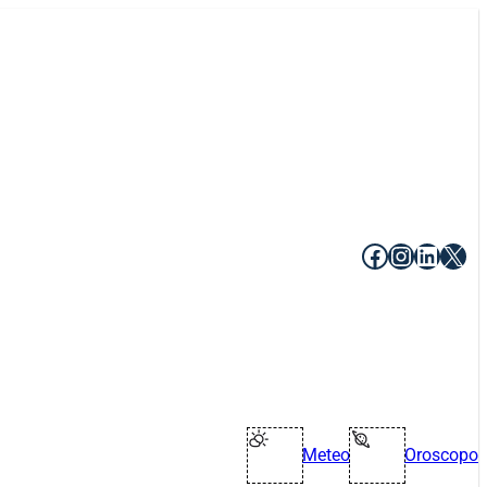
Facebook
Instagr
Linke
X
Meteo
Oroscopo