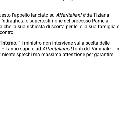
uesto l’appello lanciato su
Affaritaliani.it
da Tiziana
di ‘ndragheta e supertestimone nel processo Pamela
he la sua richiesta di scorta per lei e la sua famiglia è
contro.
’Interno.
“Il ministro non interviene sulla scelta delle
c – fanno sapere ad
Affaritaliani.it
fonti del Viminale -. In
 niente sprechi ma massima attenzione per garantire