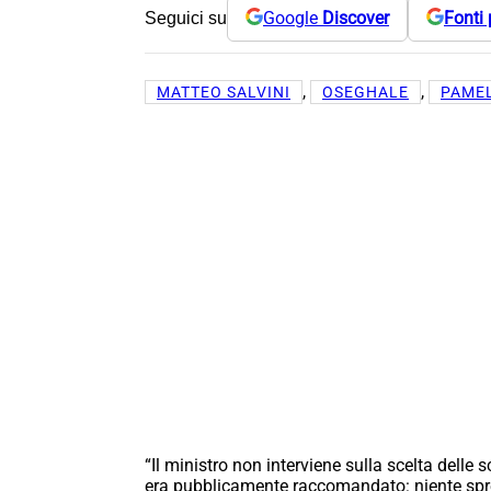
Google
Discover
Fonti 
Seguici su
, 
, 
MATTEO SALVINI
OSEGHALE
PAME
“Il ministro non interviene sulla scelta delle
era pubblicamente raccomandato: niente spre