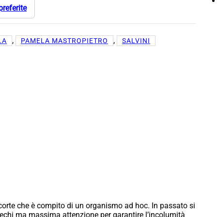
preferite
, 
, 
LA
PAMELA MASTROPIETRO
SALVINI
 scorte che è compito di un organismo ad hoc. In passato si
chi ma massima attenzione per garantire l’incolumità