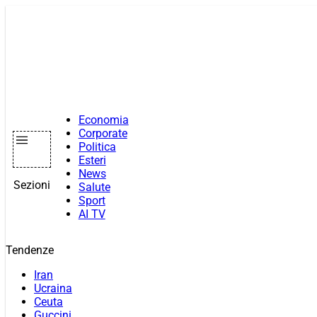
Vai
al
contenuto
Economia
Corporate
Politica
Esteri
News
Sezioni
Salute
Sport
AI TV
Tendenze
Iran
Ucraina
Ceuta
Guccini