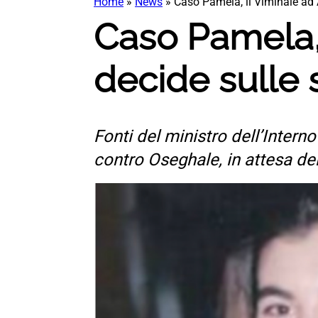
Home
»
News
»
Caso Pamela, il Viminale ad A
Caso Pamela, i
decide sulle 
Fonti del ministro dell’Intern
contro Oseghale, in attesa del