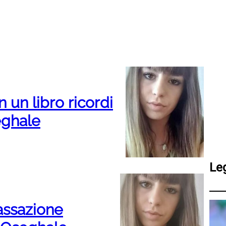
 un libro ricordi
eghale
Le
assazione