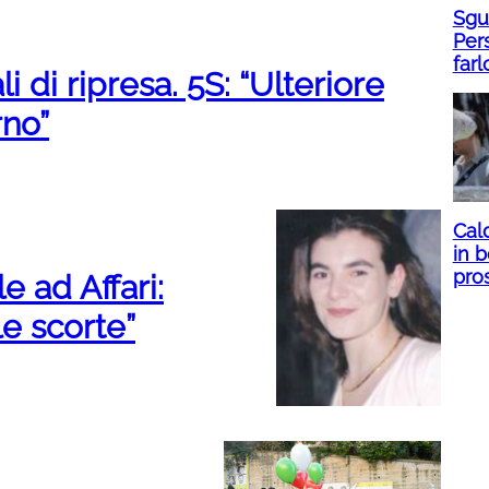
Sgua
Per
farl
i di ripresa. 5S: “Ulteriore
rno”
Cal
in b
pro
e ad Affari:
le scorte”