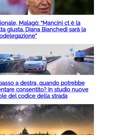
ionale, Malagò: “Mancini ct è la
ta giusta. Diana Bianchedi sarà la
odelegazione”
passo a destra, quando potrebbe
entare consentito? In studio nuove
ole del codice della strada