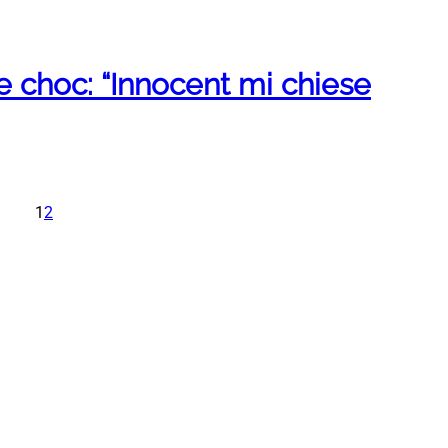
e choc: “Innocent mi chiese
1
2