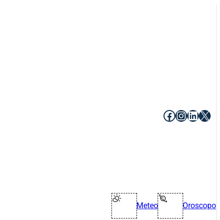
Facebook
Instagr
Linke
X
Meteo
Oroscopo