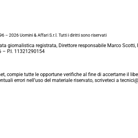
6 – 2026 Uomini & Affari S.r.l. Tutti i diritti sono riservati
ata giornalistica registrata, Direttore responsabile Marco Scotti, 
 – P.I. 11321290154
et, compie tutte le opportune verifiche al fine di accertarne il libe
eventuali errori nell’uso del materiale riservato, scriveteci a tecn