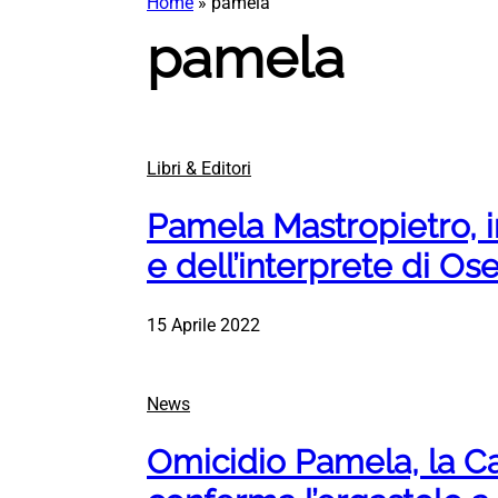
Home
»
pamela
pamela
Libri & Editori
Pamela Mastropietro, in
e dell’interprete di Os
15 Aprile 2022
News
Omicidio Pamela, la C