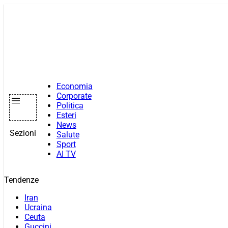
Vai
al
contenuto
Economia
Corporate
Politica
Esteri
News
Sezioni
Salute
Sport
AI TV
Tendenze
Iran
Ucraina
Ceuta
Guccini