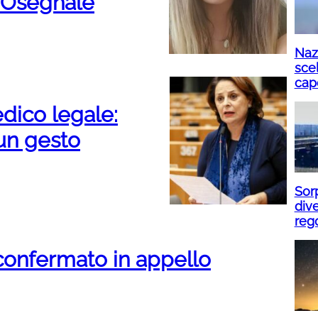
a Oseghale
Naz
scel
cap
dico legale:
 un gesto
Sor
div
reg
confermato in appello