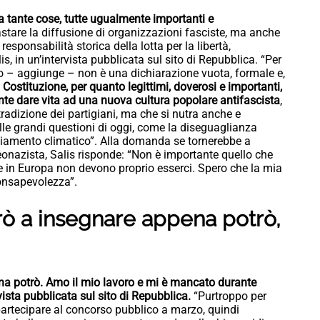
ca tante cose, tutte ugualmente importanti e
astare la diffusione di organizzazioni fasciste, ma anche
esponsabilità storica della lotta per la libertà,
alis, in un’intervista pubblicata sul sito di Repubblica. “Per
to – aggiunge – non è una dichiarazione vuota, formale e,
a Costituzione, per quanto legittimi, doverosi e importanti,
nte dare vita ad una nuova cultura popolare antifascista
,
 tradizione dei partigiani, ma che si nutra anche e
alle grandi questioni di oggi, come la diseguaglianza
ambiamento climatico”. Alla domanda se tornerebbe a
onazista, Salis risponde: “Non è importante quello che
ere in Europa non devono proprio esserci. Spero che la mia
onsapevolezza”.
nerò a insegnare appena potrò,
na potrò. Amo il mio lavoro e mi è mancato durante
rvista pubblicata sul sito di Repubblica.
“Purtroppo per
partecipare al concorso pubblico a marzo, quindi