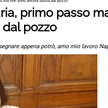
sso ma non sono ancora uscita dal pozzo
laria, primo passo 
 dal pozzo
 insegnare appena potrò, amo mio lavoro Na