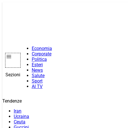
Vai
al
contenuto
Economia
Corporate
Politica
Esteri
News
Sezioni
Salute
Sport
AI TV
Tendenze
Iran
Ucraina
Ceuta
Guccini