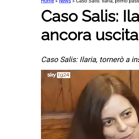
Home
»
News
»
Caso Salis: Ilaria, primo pa
Caso Salis: I
ancora uscita
Caso Salis: Ilaria, tornerò a