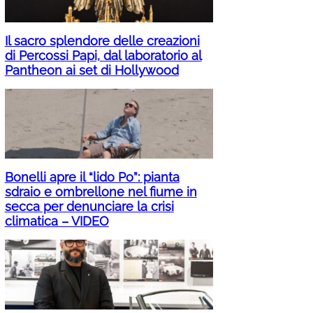
Il sacro splendore delle creazioni
di Percossi Papi, dal laboratorio al
Pantheon ai set di Hollywood
Bonelli apre il “lido Po”: pianta
sdraio e ombrellone nel fiume in
secca per denunciare la crisi
climatica – VIDEO