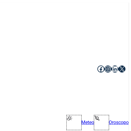
Facebook
Instagr
Linke
X
Meteo
Oroscopo