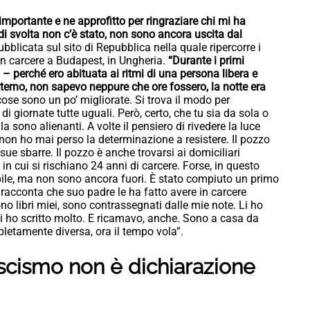
mportante e ne approfitto per ringraziare chi mi ha
di svolta non c’è stato, non sono ancora uscita dal
a pubblicata sul sito di Repubblica nella quale ripercorre i
n carcere a Budapest, in Ungheria.
“Durante i primi
 perché ero abituata ai ritmi di una persona libera e
esterno, non sapevo neppure che ore fossero, la notte era
cose sono un po’ migliorate. Si trova il modo per
di giornate tutte uguali. Però, certo, che tu sia da sola o
la sono alienanti. A volte il pensiero di rivedere la luce
non ho mai perso la determinazione a resistere. Il pozzo
sue sbarre. Il pozzo è anche trovarsi ai domiciliari
in cui si rischiano 24 anni di carcere. Forse, in questo
ile, ma non sono ancora fuori. È stato compiuto un primo
 racconta che suo padre le ha fatto avere in carcere
ono libri miei, sono contrassegnati dalle mie note. Li ho
 cui ho scritto molto. E ricamavo, anche. Sono a casa da
letamente diversa, ora il tempo vola”.
ifascismo non è dichiarazione