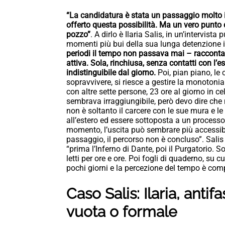
“La candidatura è stata un passaggio molto i
offerto questa possibilità. Ma un vero punto 
pozzo”
. A dirlo è Ilaria Salis, in un’intervist
momenti più bui della sua lunga detenzione i
periodi il tempo non passava mai – racconta –
attiva. Sola, rinchiusa, senza contatti con l’
indistinguibile dal giorno.
Poi, pian piano, le 
sopravvivere, si riesce a gestire la monotonia 
con altre sette persone, 23 ore al giorno in cel
sembrava irraggiungibile, però devo dire che 
non è soltanto il carcere con le sue mura e le 
all’estero ed essere sottoposta a un processo 
momento, l’uscita può sembrare più accessib
passaggio, il percorso non è concluso”. Salis
“prima l’Inferno di Dante, poi il Purgatorio. S
letti per ore e ore. Poi fogli di quaderno, su
pochi giorni e la percezione del tempo è comp
Caso Salis: Ilaria, ant
vuota o formale