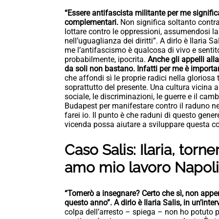
“Essere antifascista militante per me signifi
complementari.
Non significa soltanto contr
lottare contro le oppressioni, assumendosi la r
nell’uguaglianza dei diritti”. A dirlo è Ilaria S
me l’antifascismo è qualcosa di vivo e senti
probabilmente, ipocrita.
Anche gli appelli all
da soli non bastano. Infatti per me è importa
che affondi sì le proprie radici nella gloriosa
soprattutto del presente. Una cultura vicina 
sociale, le discriminazioni, le guerre e il c
Budapest per manifestare contro il raduno ne
farei io. Il punto è che raduni di questo gen
vicenda possa aiutare a sviluppare questa c
Caso Salis: Ilaria, tor
amo mio lavoro Napoli
“Tornerò a insegnare? Certo che sì, non appe
questo anno”. A dirlo è Ilaria Salis, in un’inte
colpa dell’arresto – spiega – non ho potuto 