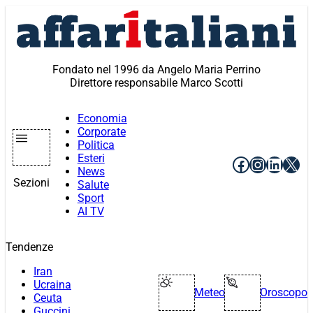
Vai
al
contenuto
Fondato nel 1996 da Angelo Maria Perrino
Direttore responsabile Marco Scotti
Economia
Corporate
Politica
Esteri
Facebook
Instagr
Linke
X
News
Sezioni
Salute
Sport
AI TV
Tendenze
Iran
Ucraina
Meteo
Oroscopo
Ceuta
Guccini