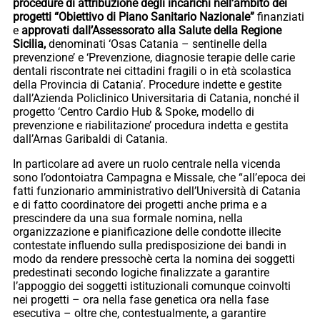
procedure di attribuzione degli incarichi nell’ambito dei
progetti “Obiettivo di Piano Sanitario Nazionale”
finanziati
e
approvati dall’Assessorato alla Salute della Regione
Sicilia,
denominati ‘Osas Catania – sentinelle della
prevenzione’ e ‘Prevenzione, diagnosie terapie delle carie
dentali riscontrate nei cittadini fragili o in età scolastica
della Provincia di Catania’. Procedure indette e gestite
dall’Azienda Policlinico Universitaria di Catania, nonché il
progetto ‘Centro Cardio Hub & Spoke, modello di
prevenzione e riabilitazione’ procedura indetta e gestita
dall’Arnas Garibaldi di Catania.
In particolare ad avere un ruolo centrale nella vicenda
sono l’odontoiatra Campagna e Missale, che “all’epoca dei
fatti funzionario amministrativo dell’Università di Catania
e di fatto coordinatore dei progetti anche prima e a
prescindere da una sua formale nomina, nella
organizzazione e pianificazione delle condotte illecite
contestate influendo sulla predisposizione dei bandi in
modo da rendere pressochè certa la nomina dei soggetti
predestinati secondo logiche finalizzate a garantire
l’appoggio dei soggetti istituzionali comunque coinvolti
nei progetti – ora nella fase genetica ora nella fase
esecutiva – oltre che, contestualmente, a garantire