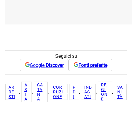
Seguici su
Google
Discover
Fonti preferite
A
CA
RE
AR
COR
F
IND
SA
S
TA
GI
, 
, 
, 
, 
, 
, 
, 
RE
RUZI
D
AG
NI
T
NI
ON
STI
ONE
I
ATI
TÀ
A
A
E