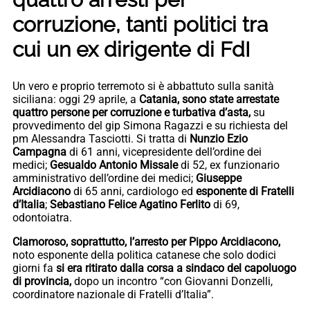
corruzione, tanti politici tra
cui un ex dirigente di FdI
Un vero e proprio terremoto si è abbattuto sulla sanità
siciliana: oggi 29 aprile, a
Catania, sono state arrestate
quattro persone per corruzione e turbativa d’asta,
su
provvedimento del gip Simona Ragazzi e su richiesta del
pm Alessandra Tasciotti. Si tratta di
Nunzio Ezio
Campagna
di 61 anni, vicepresidente dell’ordine dei
medici;
Gesualdo Antonio Missale
di 52, ex funzionario
amministrativo dell’ordine dei medici;
Giuseppe
Arcidiacono
di 65 anni, cardiologo ed
esponente di Fratelli
d’Italia
;
Sebastiano Felice
Agatino Ferlito
di 69,
odontoiatra.
Clamoroso, soprattutto, l’arresto per Pippo Arcidiacono,
noto esponente della politica catanese che solo dodici
giorni fa
si era ritirato dalla corsa a sindaco del capoluogo
di provincia,
dopo un incontro “con Giovanni Donzelli,
coordinatore nazionale di Fratelli d’Italia”.