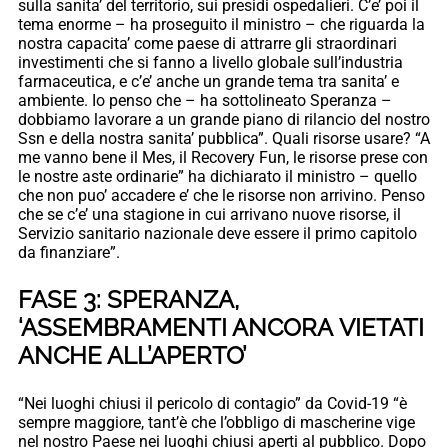
sulla sanita’ del territorio, sui presidi ospedalieri. C’e’ poi il
tema enorme – ha proseguito il ministro – che riguarda la
nostra capacita’ come paese di attrarre gli straordinari
investimenti che si fanno a livello globale sull’industria
farmaceutica, e c’e’ anche un grande tema tra sanita’ e
ambiente. Io penso che – ha sottolineato Speranza –
dobbiamo lavorare a un grande piano di rilancio del nostro
Ssn e della nostra sanita’ pubblica”. Quali risorse usare? “A
me vanno bene il Mes, il Recovery Fun, le risorse prese con
le nostre aste ordinarie” ha dichiarato il ministro – quello
che non puo’ accadere e’ che le risorse non arrivino. Penso
che se c’e’ una stagione in cui arrivano nuove risorse, il
Servizio sanitario nazionale deve essere il primo capitolo
da finanziare”.
FASE 3: SPERANZA,
‘ASSEMBRAMENTI ANCORA VIETATI
ANCHE ALL’APERTO’
“Nei luoghi chiusi il pericolo di contagio” da Covid-19 “è
sempre maggiore, tant’è che l’obbligo di mascherine vige
nel nostro Paese nei luoghi chiusi aperti al pubblico. Dopo