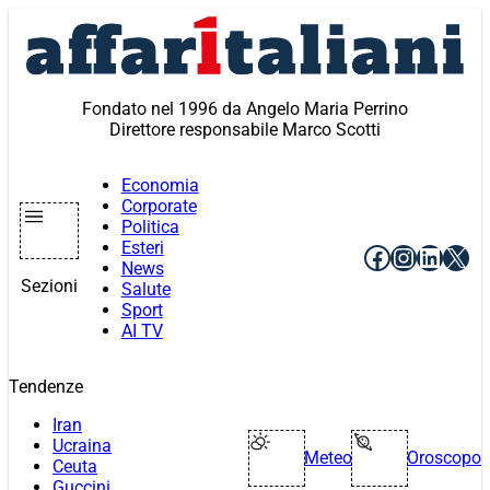
Vai
al
contenuto
Fondato nel 1996 da Angelo Maria Perrino
Direttore responsabile Marco Scotti
Economia
Corporate
Politica
Esteri
Facebook
Instagr
Linke
X
News
Sezioni
Salute
Sport
AI TV
Tendenze
Iran
Ucraina
Meteo
Oroscopo
Ceuta
Guccini