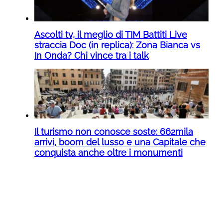
Ascolti tv, il meglio di TIM Battiti Live
straccia Doc (in replica): Zona Bianca vs
In Onda? Chi vince tra i talk
Il turismo non conosce soste: 662mila
arrivi, boom del lusso e una Capitale che
conquista anche oltre i monumenti