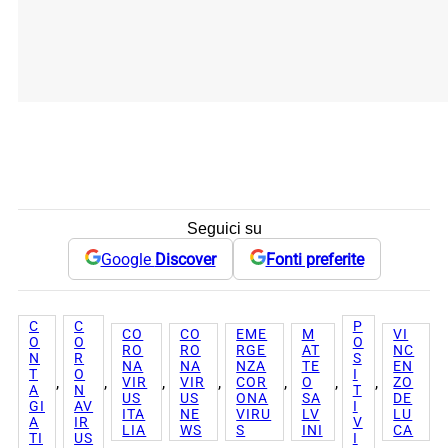
Seguici su
Google
Discover
Fonti preferite
C
C
P
CO
CO
EME
M
VI
O
O
O
RO
RO
RGE
AT
NC
N
R
S
NA
NA
NZA
TE
EN
T
O
I
, 
, 
, 
, 
, 
, 
, 
VIR
VIR
COR
O
ZO
A
N
T
US
US
ONA
SA
DE
GI
AV
I
ITA
NE
VIRU
LV
LU
A
IR
V
LIA
WS
S
INI
CA
TI
US
I