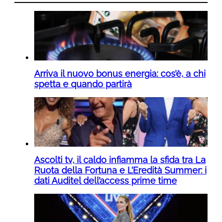
Arriva il nuovo bonus energia: cos’è, a chi
spetta e quando partirà
Ascolti tv, il caldo infiamma la sfida tra La
Ruota della Fortuna e L’Eredità Summer: i
dati Auditel dell’access prime time