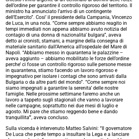
dell’ordine per garantire il controllo rigoroso del territorio. Il
ministro ha annunciato l’arrivo di un contingente
dell’Esercito”. Cosi’ il presidente della Campania, Vincenzo
de Luca, in una nota. “Come sempre abbiamo reagito in
tempi immediati non appena abbiamo avuto notizia del
contagio di una donna di nazionalita’ bulgara”, aveva
detto ai cronisti, stamani, a margine della consegna di
materiale sanitario dall’America all’ospedale del Mare di
Napoli. “Abbiamo messo in quarantena le palazzine –
aveva aggiunto – abbiamo mobilitato le forze dell’ordine
perche’ ci fosse un controllo rigoroso sulle persone messe
in quarantena, stiamo facendo un lavoro rigoroso e
impegnativo per isolare i contagi che sono arrivati dalla
Bulgaria o da altre parti del mondo”. “Come sempre noi
siamo impegnati a garantire la serenita’ delle nostre
famiglie. Nelle prossime settimane faremo anche un
lavoro a tappeto sugli stagionali che vanno a lavorare
nelle campagne, soprattutto nei due mesi di luglio e
agosto. Mi pare che stiamo reggendo bene e dando
tranquillita’”, aveva concluso.
Sulla vicenda è intervenuto Matteo Salvini: “Il governatore
De Luca che perde tempo a insultare la Lega e a lanciare