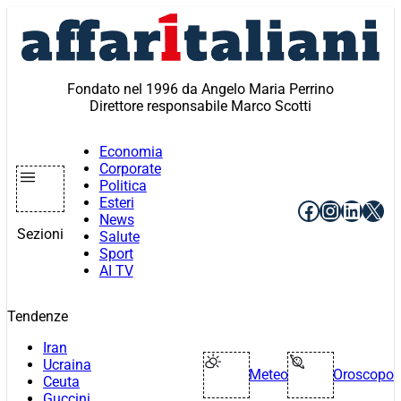
Vai
al
contenuto
Fondato nel 1996 da Angelo Maria Perrino
Direttore responsabile Marco Scotti
Economia
Corporate
Politica
Esteri
Facebook
Instagr
Linke
X
News
Sezioni
Salute
Sport
AI TV
Tendenze
Iran
Ucraina
Meteo
Oroscopo
Ceuta
Guccini