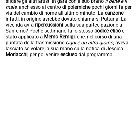
sfidare gli altri artisti in gara con il suo brano
Il bene e il
male
, anch’esso al centro di
polemiche
pochi giorni fa per
via del cambio di nome all’ultimo minuto. La
canzone
,
infatti, in origine avrebbe dovuto chiamarsi Puttana. La
vicenda avrà
ripercussioni
sulla sua partecipazione a
Sanremo? Poche settimane fa lo stesso
codice etico
è
stato applicato a
Memo Remigi
, che, nel corso di una
puntata della trasmissione
Oggi è un altro giorno
, aveva
lasciato scivolare la sua mano sulla natica di Jessica
Morlacchi
, per poi venire
escluso
dal programma.