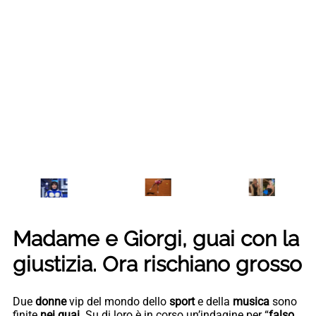
Madame e Giorgi, guai con la
giustizia. Ora rischiano grosso
Due
donne
vip del mondo dello
sport
e della
musica
sono
finite
nei guai
. Su di loro è in corso un’indagine per “
falso