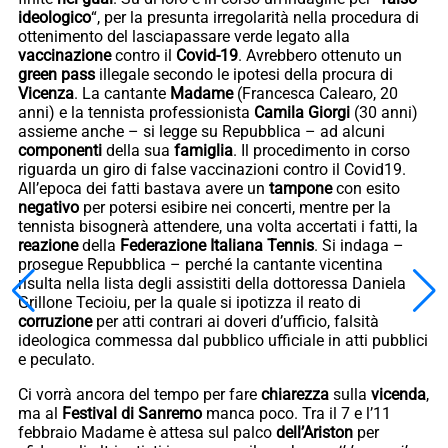
ideologico
“, per la presunta irregolarità nella procedura di
ottenimento del lasciapassare verde legato alla
vaccinazione
contro il
Covid-19
. Avrebbero ottenuto un
green pass
illegale secondo le ipotesi della procura di
Vicenza
. La cantante
Madame
(Francesca Calearo, 20
anni) e la tennista professionista
Camila Giorgi
(30 anni)
assieme anche – si legge su Repubblica – ad alcuni
componenti
della sua
famiglia
. Il procedimento in corso
riguarda un giro di false vaccinazioni contro il Covid19.
All’epoca dei fatti bastava avere un
tampone
con esito
negativo
per potersi esibire nei concerti, mentre per la
tennista bisognerà attendere, una volta accertati i fatti, la
reazione
della
Federazione Italiana Tennis
. Si indaga –
prosegue Repubblica – perché la cantante vicentina
risulta nella lista degli assistiti della dottoressa Daniela
Grillone Tecioiu, per la quale si ipotizza il reato di
corruzione
per atti contrari ai doveri d’ufficio, falsità
ideologica commessa dal pubblico ufficiale in atti pubblici
e peculato.
Ci vorrà ancora del tempo per fare
chiarezza
sulla
vicenda
,
ma al
Festival di Sanremo
manca poco. Tra il 7 e l’11
febbraio Madame è attesa sul palco
dell’Ariston
per