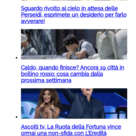
Sguardo rivolto al cielo in attesa delle
Perseidi, esprimete un desiderio per farlo
avverare!
Caldo, quando finisce? Ancora 19 città in
bollino rosso: cosa cambia dalla
prossima settimana
Ascolti tv, La Ruota della Fortuna vince
ormai una non-sfida con L’Eredità