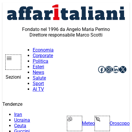
Vai
al
contenuto
Fondato nel 1996 da Angelo Maria Perrino
Direttore responsabile Marco Scotti
Economia
Corporate
Politica
Esteri
Facebook
Instagr
Linke
X
News
Sezioni
Salute
Sport
AI TV
Tendenze
Iran
Ucraina
Meteo
Oroscopo
Ceuta
Guccini