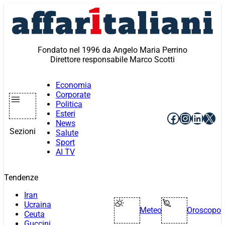
Vai
al
contenuto
Fondato nel 1996 da Angelo Maria Perrino
Direttore responsabile Marco Scotti
Economia
Corporate
Politica
Esteri
Facebook
Instagr
Linke
X
News
Sezioni
Salute
Sport
AI TV
Tendenze
Iran
Ucraina
Meteo
Oroscopo
Ceuta
Guccini