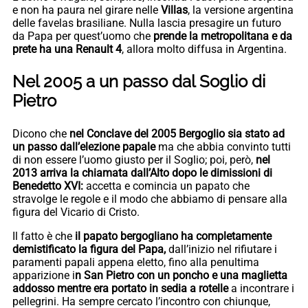
e non ha paura nel girare nelle
Villas
, la versione argentina
delle favelas brasiliane. Nulla lascia presagire un futuro
da Papa per quest’uomo che
prende la metropolitana e da
prete ha una Renault 4
, allora molto diffusa in Argentina.
Nel 2005 a un passo dal Soglio di
Pietro
Dicono che
nel Conclave del 2005 Bergoglio sia stato ad
un passo dall’elezione papale
ma che abbia convinto tutti
di non essere l’uomo giusto per il Soglio; poi, però,
nel
2013 arriva la chiamata dall’Alto dopo le dimissioni di
Benedetto XVI:
accetta e comincia un papato che
stravolge le regole e il modo che abbiamo di pensare alla
figura del Vicario di Cristo.
Il fatto è che
il papato bergogliano ha completamente
demistificato la figura del Papa,
dall’inizio nel rifiutare i
paramenti papali appena eletto, fino alla penultima
apparizione i
n San Pietro con un poncho e una maglietta
addosso mentre era portato in sedia a rotelle
a incontrare i
pellegrini. Ha sempre cercato l’incontro con chiunque,