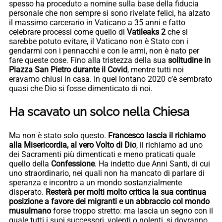
spesso ha proceduto a nomine sulla base della fiducia
personale che non sempre si sono rivelate felici, ha alzato
il massimo carcerario in Vaticano a 35 anni e fatto
celebrare processi come quello di
Vatileaks 2
che si
sarebbe potuto evitare, il Vaticano non è Stato con i
gendarmi con i pennacchi e con le armi, non è nato per
fare queste cose. Fino alla tristezza della sua
solitudine in
Piazza San Pietro durante il Covid
, mentre tutti noi
eravamo chiusi in casa. In quel lontano 2020 c’è sembrato
quasi che Dio si fosse dimenticato di noi.
Ha scavato un solco nella Chiesa
Ma non è stato solo questo.
Francesco lascia il richiamo
alla Misericordia, al vero Volto di Dio
, il richiamo ad uno
dei Sacramenti più dimenticati e meno praticati quale
quello della
Confessione
. Ha indetto due Anni Santi, di cui
uno straordinario, nei quali non ha mancato di parlare di
speranza e incontro a un mondo sostanzialmente
disperato.
Resterà per molti molto critica la sua continua
posizione a favore dei migranti e un abbraccio col mondo
musulmano
forse troppo stretto: ma lascia un segno con il
quale tutti i suoi successori, volenti o nolenti, si dovranno