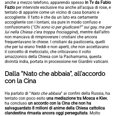
anche a mezzo telefono, apparendo spesso
in Tv da Fabio
Fazio
per interviste esclusive ma anche all’acqua di rose, e
tentato di apparire come un vicino di casa bonario e
accogliente. Il fatto è che da un lato era certamente
accogliente con i lontani, sia pure in modo confuso e
confusionario (
“Chi sono io per giudicare?” sui gay, ma per
lui nella Chiesa c’era troppa frociaggine
), mentre dall’altro
non mancava di rimproverare i cristiani che ancora
frequentavano le chiese. I cristiani da pasticceria, quelli
che per lui erano freddi e non aperti, che non accettavano
il concetto di meticciato, che criticavano il volto
amazzonico della Chiesa con la Pachamama, questa
divinità india, portata in processione nei Giardini vaticani.
Dalla “Nato che abbaia”, all’accordo
con la Cina
Ha parlato di “
Nato che abbaia
” ai confini della Russia, ha
tentato con poco esito
una mediazione tra Mosca e Kiev
,
ha concluso
un accordo con la Cina che non ha
salvaguardato 8 milioni di anime della Chiesa cattolica
clandestina rimasta ancora oggi perseguitata
. Molto