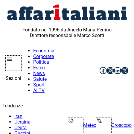
Vai
al
contenuto
Fondato nel 1996 da Angelo Maria Perrino
Direttore responsabile Marco Scotti
Economia
Corporate
Politica
Esteri
Facebook
Instagr
Linke
X
News
Sezioni
Salute
Sport
AI TV
Tendenze
Iran
Ucraina
Meteo
Oroscopo
Ceuta
Guccini