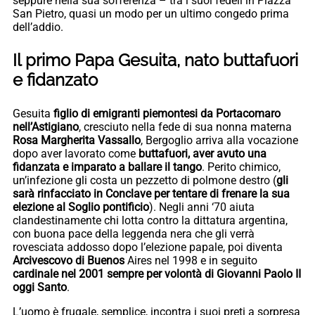
seppure nella sua sofferenza – tra i suoi fedeli in Piazza
San Pietro, quasi un modo per un ultimo congedo prima
dell’addio.
Il primo Papa Gesuita, nato buttafuori
e fidanzato
Gesuita
figlio di emigranti piemontesi da Portacomaro
nell’Astigiano
, cresciuto nella fede di sua nonna materna
Rosa Margherita Vassallo
, Bergoglio arriva alla vocazione
dopo aver lavorato come
buttafuori, aver avuto una
fidanzata e imparato a ballare il tango
. Perito chimico,
un’infezione gli costa un pezzetto di polmone destro (
gli
sarà rinfacciato in Conclave per tentare di frenare la sua
elezione al Soglio pontificio
). Negli anni ‘70 aiuta
clandestinamente chi lotta contro la dittatura argentina,
con buona pace della leggenda nera che gli verrà
rovesciata addosso dopo l’elezione papale, poi diventa
Arcivescovo di Buenos
Aires nel 1998 e in seguito
cardinale nel 2001 sempre per volontà di Giovanni Paolo II
oggi Santo
.
L’uomo è frugale, semplice, incontra i suoi preti a sorpresa