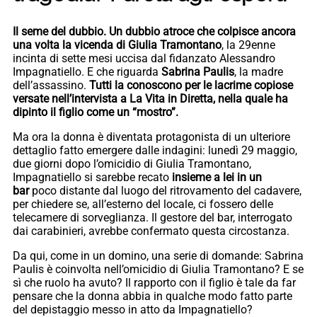
Il seme del dubbio. Un dubbio atroce che colpisce ancora
una volta la vicenda di Giulia Tramontano
, la 29enne
incinta di sette mesi uccisa dal fidanzato Alessandro
Impagnatiello. E che riguarda
Sabrina Paulis
, la madre
dell’assassino.
Tutti la conoscono per le lacrime copiose
versate nell’intervista a La Vita in Diretta, nella quale ha
dipinto il figlio come un “mostro”.
Ma ora la donna è diventata protagonista di un ulteriore
dettaglio fatto emergere dalle indagini: lunedì 29 maggio,
due giorni dopo l’omicidio di Giulia Tramontano,
Impagnatiello si sarebbe recato
insieme a lei in un
bar
poco distante dal luogo del ritrovamento del cadavere,
per chiedere se, all’esterno del locale, ci fossero delle
telecamere di sorveglianza. Il gestore del bar, interrogato
dai carabinieri, avrebbe confermato questa circostanza.
Da qui, come in un domino, una serie di domande: Sabrina
Paulis è coinvolta nell’omicidio di Giulia Tramontano? E se
sì che ruolo ha avuto? Il rapporto con il figlio è tale da far
pensare che la donna abbia in qualche modo fatto parte
del depistaggio messo in atto da Impagnatiello?