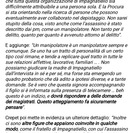
che tutta questa organizzazione di Impagnatiello sia
difficilmente attribuibile a una persona sola. E la Procura
si sta orientando nella ricerca di persone che possono
eventualmente aver collaborato nel depistaggio. Non sarei
stupito della cosa, visto anche come l’assassino è stato
descritto dai pm, come un manipolatore. Non tanto per il
delitto, quanto per quanto è avvenuto attorno al delitto”.
E aggiunge:
“Un manipolatore è un manipolatore sempre e
comunque. Se uno ha un tratto di personalità di un certo
tipo così rimane, e tende a replicare quel tratto in tutte le
sue relazioni affettive, lavorative, familiari … . Non
possiamo giudicare la madre di Impagnatiello
dall’intervista in sé e per sé, ma forse sta emergendo un
quadro probatorio che dà adito a ipotesi diverse, e a tante
domande. Se è vero che questa signora accompagnando
il figlio si è informata sulla presenza di telecamere … beh
questo è un indizio, e
dovrà rispondere a delle domande
dei magistrati. Questo atteggiamento fa sicuramente
pensare
”.
Crepet poi mette in evidenza un ulteriore dettaglio:
“Inoltre
ci sono
altre figure che appaiono coinvolte in qualche
modo
, come il fratello di Impagnatiello, con cui l’assassino