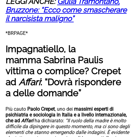
LEGGI ANCHE:
Giulia Tramontano,
Bruzzone: “Ecco come smascherare
il narcisista maligno”
*BRPAGE*
Impagnatiello, la
mamma Sabrina Paulis
vittima o complice? Crepet
ad
Affari
: “Dovrà rispondere
a delle domande”
Più cauto
Paolo Crepet
, uno dei
massimi esperti di
psichiatria e sociologia in Italia e a livello internazionale,
che ad
Affari
ha dichiarato:
“
Il ruolo della madre è molto
difficile da dipingere in questo momento, ma ci sono degli
elementi che stanno emergendo dalle indagini. È evidente