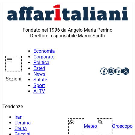
Vai
al
contenuto
Fondato nel 1996 da Angelo Maria Perrino
Direttore responsabile Marco Scotti
Economia
Corporate
Politica
Esteri
Facebook
Instagr
Linke
X
News
Sezioni
Salute
Sport
AI TV
Tendenze
Iran
Ucraina
Meteo
Oroscopo
Ceuta
Guccini