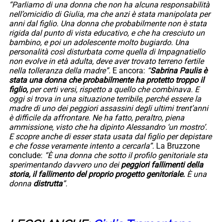
“Parliamo di una donna che non ha alcuna responsabilità
nell’omicidio di Giulia, ma che anzi è stata manipolata per
anni dal figlio. Una donna che probabilmente non è stata
rigida dal punto di vista educativo, e che ha cresciuto un
bambino, e poi un adolescente molto bugiardo. Una
personalità così disturbata come quella di Impagnatiello
non evolve in età adulta, deve aver trovato terreno fertile
nella tolleranza della madre”.
E ancora:
“
Sabrina Paulis è
stata una donna che probabilmente ha protetto troppo il
figlio,
per certi versi, rispetto a quello che combinava. E
oggi si trova in una situazione terribile, perché essere la
madre di uno dei peggiori assassini degli ultimi trent’anni
è difficile da affrontare. Ne ha fatto, peraltro, piena
ammissione, visto che ha dipinto Alessandro ‘un mostro’.
E scopre anche di esser stata usata dal figlio per depistare
e che fosse veramente intento a cercarla”.
La Bruzzone
conclude:
“È una donna che sotto il profilo genitoriale sta
sperimentando davvero uno dei
peggiori fallimenti della
storia, il fallimento del proprio progetto genitoriale.
È una
donna
distrutta
”.