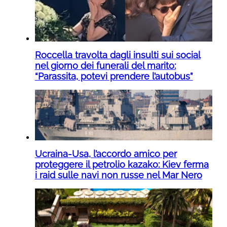
Roccella travolta dagli insulti sui social
nel giorno dei funerali del marito:
“Parassita, potevi prendere l’autobus”
Ucraina-Usa, l’accordo amico per
proteggere il petrolio kazako: Kiev ferma
i raid sulle navi non russe nel Mar Nero