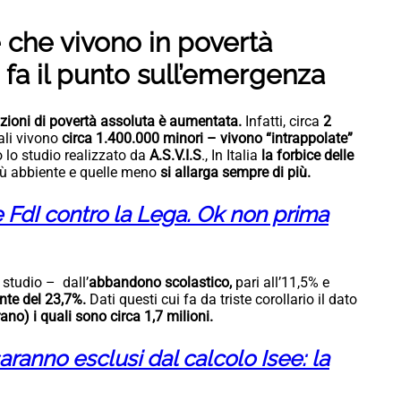
 che vivono in povertà
s fa il punto sull’emergenza
izioni di povertà assoluta è aumentata.
Infatti, circa
2
li vivono
circa 1.400.000 minori – vivono “intrappolate”
 lo studio realizzato da
A.S.V.I.S
., In Italia
la forbice delle
iù abbiente e quelle meno
si allarga sempre di più.
 FdI contro la Lega. Ok non prima
studio – dall’
abbandono scolastico,
pari all’11,5% e
nte del 23,7%.
Dati questi cui fa da triste corollario il dato
no) i quali sono circa 1,7 milioni.
o saranno esclusi dal calcolo Isee: la