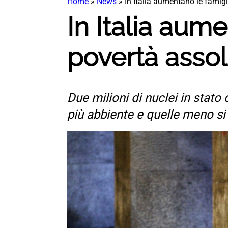
Home
»
News
»
In Italia aumentano le famigl
In Italia aume
povertà asso
Due milioni di nuclei in stato
più abbiente e quelle meno si