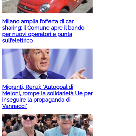
Milano amplia l’offerta di car
sharing: il Comune apre il bando
per nuovi operatori e punta
sull’elettrico
Migranti, Renzi; “Autogoal di
Meloni, rompe la solidarietà Ue per
inseguire la propaganda di
Vannacci”