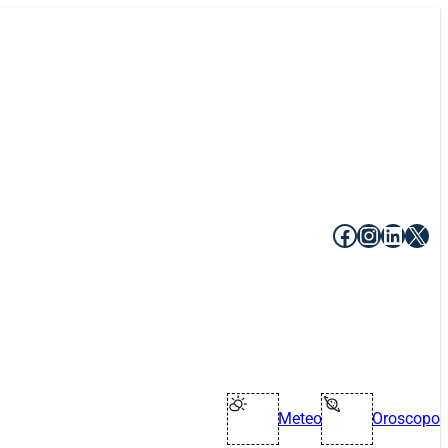
Facebook
Instagr
Linke
X
Meteo
Oroscopo