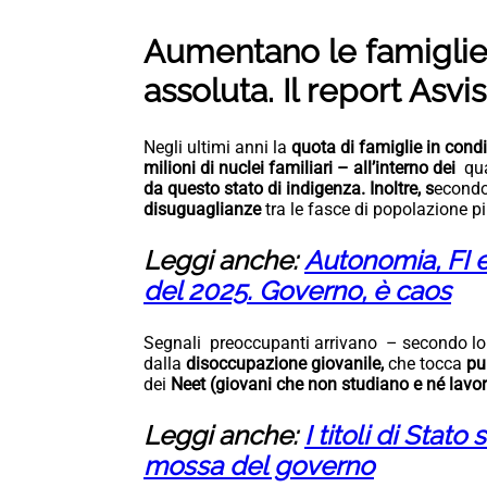
Aumentano le famiglie
assoluta. Il report Asvi
Negli ultimi anni la
quota di famiglie in cond
milioni di nuclei familiari – all’interno dei
qua
da questo stato di indigenza. Inoltre, s
econdo
disuguaglianze
tra le fasce di popolazione p
Leggi anche:
Autonomia, FI e
del 2025. Governo, è caos
Segnali preoccupanti arrivano – secondo lo 
dalla
disoccupazione giovanile,
che tocca
pu
dei
Neet
(giovani che non studiano e né lavora
Leggi anche:
I titoli di Stat
mossa del governo