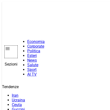
Vai
al
contenuto
Economia
Corporate
Politica
Esteri
News
Sezioni
Salute
Sport
AI TV
Tendenze
Iran
Ucraina
Ceuta
Guccini