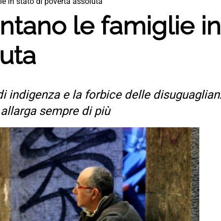
ie in stato di povertà assoluta
ntano le famiglie in
luta
 di indigenza e la forbice delle disuguaglia
 allarga sempre di più