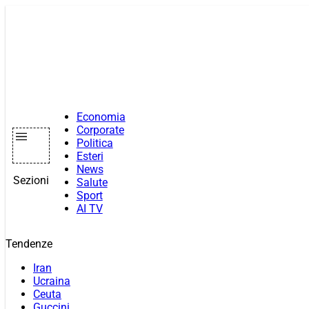
Vai
al
contenuto
Economia
Corporate
Politica
Esteri
News
Sezioni
Salute
Sport
AI TV
Tendenze
Iran
Ucraina
Ceuta
Guccini