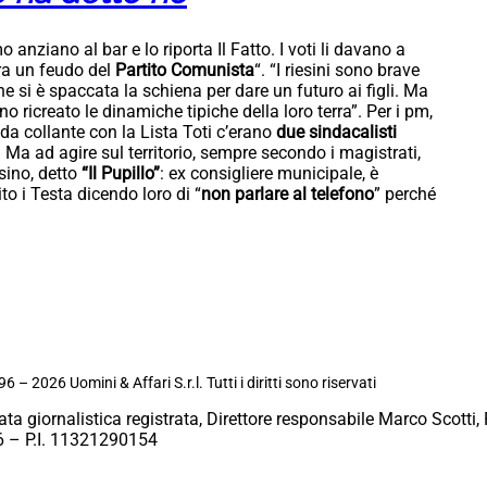
nziano al bar e lo riporta Il Fatto. I voti li davano a
era un feudo del
Partito Comunista
“. “I riesini sono brave
e si è spaccata la schiena per dare un futuro ai figli. Ma
no ricreato le dinamiche tipiche della loro terra”. Per i pm,
 da collante con la Lista Toti c’erano
due sindacalisti
. Ma ad agire sul territorio, sempre secondo i magistrati,
sino, detto
“Il Pupillo”
: ex consigliere municipale, è
ito i Testa dicendo loro di “
non parlare al telefono
” perché
6 – 2026 Uomini & Affari S.r.l. Tutti i diritti sono riservati
ata giornalistica registrata, Direttore responsabile Marco Scotti, 
 – P.I. 11321290154