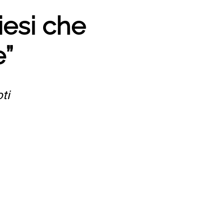
Riesi che
e”
ti