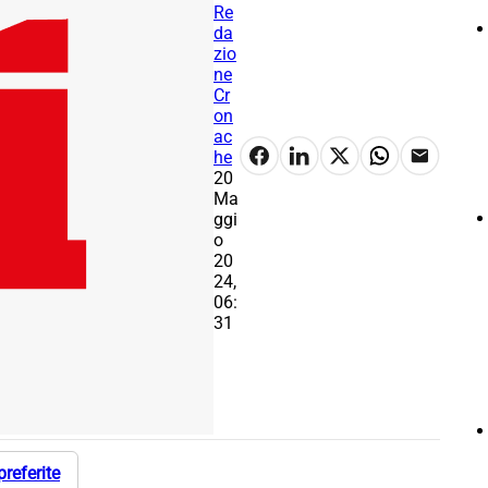
Re
da
zio
ne
Cr
on
ac
he
20
Ma
ggi
o
20
24,
06:
31
preferite