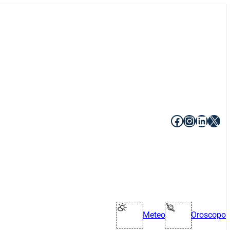
Facebook
Instagr
Linke
X
Meteo
Oroscopo