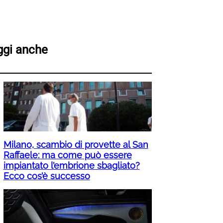
ggi anche
Milano, scambio di provette al San
Raffaele: ma come può essere
impiantato l’embrione sbagliato?
Ecco cos’è successo