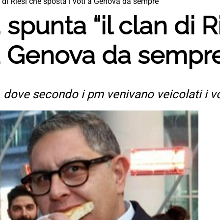
an di Riesi che sposta i voti a Genova da sempre”
, spunta “il clan di 
 a Genova da sempr
, dove secondo i pm venivano veicolati i vo