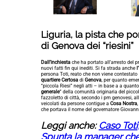
Liguria, la pista che po
di Genova dei “riesini”
Dall’inchiesta
che ha portato all’arresto del 
nuovi fatti fin qui inediti. Si fa strada anche
l
persona Toti, reato che non viene contestato a
quartiere Certosa
di
Genova
, per quanto emer
“piccola Riesi” negli atti – in base a a quanto 
generale
” della comunità originaria del picco
fazzoletto di città, secondo i pm genovesi, all
veicolati da persone contigue a
Cosa Nostra
che portava il nome del governatore Giovanni
Leggi anche:
Caso Toti
Spunta la manager che