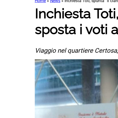
Home
»
News
»
Inchiesta Toti, spunta “il cl
Inchiesta Toti
sposta i voti
Viaggio nel quartiere Certosa