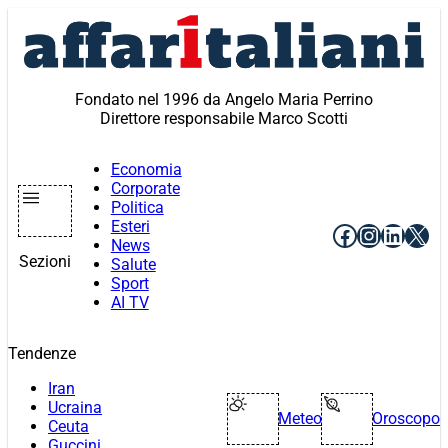
Vai
al
contenuto
Fondato nel 1996 da Angelo Maria Perrino
Direttore responsabile Marco Scotti
Economia
Corporate
Politica
Esteri
Facebook
Instagr
Linke
X
News
Sezioni
Salute
Sport
AI TV
Tendenze
Iran
Ucraina
Meteo
Oroscopo
Ceuta
Guccini