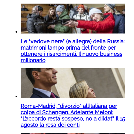
Le “vedove nere” (e allegre) della Russia:
matrimoni lampo prima del fronte per
ottenere i risarcimenti. Il nuovo business
milionario
Roma-Madrid, “divorzio” all’italiana per
colpa di Schengen. Adelante Meloni:
“L’accordo resta sospeso, no a diktat”. Il 15
agosto la resa dei conti