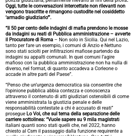
polizia giudiziaria, penalmente rilevanti ai fini della prova
.
Oggi, tutte le conversazioni intercettate non rilevanti non
vengono trascritte e rimangono custodite nel cosiddetto
‘armadio giudiziario’”.
“Il 50 per cento delle indagini di mafia prendono le mosse
da indagini su reati di Pubblica amministrazione – avverte
il Procuratore di Roma
– Non solo in Sicilia. Qui nel Lazio,
tanto per fare un esempio, i comuni di Anzio e Nettuno
sono stati sciolti per infiltrazioni mafiose partendo da
indagini su appalti comunali. In quei comuni l’agire
mafioso con la pubblica amministrazione non ha nulla di
diverso, nel format, di quanto accadeva a Corleone o
accade in altre parti del Paese”.
“Penso che un’urgenza democratica sia consentire che
l’opinione pubblica abbia contezza e conoscenza
attraverso il contenuto di atti giudiziari ostensibili di come
viene amministrata la giustizia penale e delle
responsabilità contestate a chi è accusato di reati”
prosegue
Lo Voi, che sul tema della separazione delle
carriere sottolinea: “Vuole sapere su 9 mila magistrat
i
italiani quanti sono stati quelli che, nel 2022, hanno
chiesto al Csm il passaggio dalla funzione requirente a