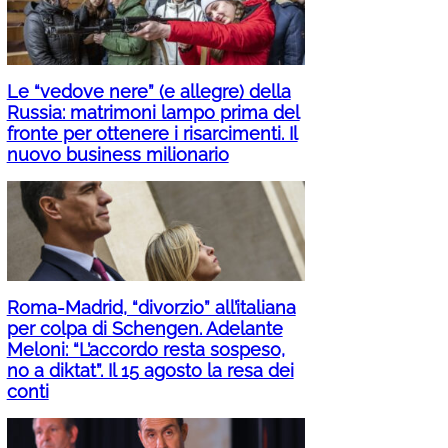
Le “vedove nere” (e allegre) della
Russia: matrimoni lampo prima del
fronte per ottenere i risarcimenti. Il
nuovo business milionario
Roma-Madrid, “divorzio” all’italiana
per colpa di Schengen. Adelante
Meloni: “L’accordo resta sospeso,
no a diktat”. Il 15 agosto la resa dei
conti