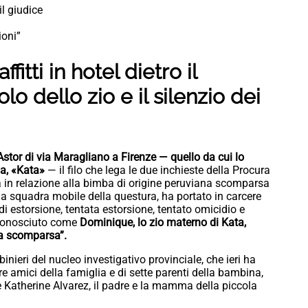
il giudice
ioni”
ffitti in hotel dietro il
lo dello zio e il silenzio dei
el Astor di via Maragliano a Firenze — quello da cui lo
ya, «Kata»
— il filo che lega le due inchieste della Procura
era in relazione alla bimba di origine peruviana scomparsa
la squadra mobile della questura, ha portato in carcere
di estorsione, tentata estorsione, tentato omicidio e
, conosciuto come
Dominique, lo zio materno di Kata,
la scomparsa”.
nieri del nucleo investigativo provinciale, che ieri ha
re amici della famiglia e di sette parenti della bambina,
 Katherine Alvarez, il padre e la mamma della piccola