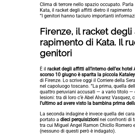
Clima di terrore nello spazio occupato. Parla 
Kata, il racket degli affitti dietro il rapimento
“I genitori hanno taciuro importanti informaz
Firenze, il racket degli a
rapimento di Kata. Il ruo
genitori
È il
racket degli affitti all’interno dell’ex hot
scorso 10 giugno è sparita la piccola Katale
di Firenze. Lo scrive oggi il Corriere della S
nel capoluogo toscano. “La prima, quella del
quattro peruviani accusati — a vario titolo — 
lesioni: tra di loro c’è Abel Alvarez Vasquez
l’ultimo ad avere visto la bambina prima del
La seconda indagine è invece quella dei carabi
portato a
dieci perquisizioni
nei confronti di t
tra cui Miguel Angel Ramon Chicllo Romero e
(nessuno di questi però è indagato).