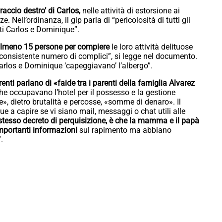
braccio destro’ di Carlos,
nelle attività di estorsione ai
. Nell’ordinanza, il gip parla di “pericolosità di tutti gli
ati Carlos e Dominique”.
almeno 15 persone per compiere
le loro attività delituose
consistente numero di complici”, si legge nel documento.
“Carlos e Dominique ‘capeggiavano’ l’albergo”.
irenti parlano di «faide tra i parenti della famiglia Alvarez
he occupavano l’hotel per il possesso e la gestione
ste», dietro brutalità e percosse, «somme di denaro». Il
ue a capire se vi siano mail, messaggi o chat utili alle
 stesso decreto di perquisizione, è che la mamma e il papà
mportanti informazioni
sul rapimento ma abbiano
.