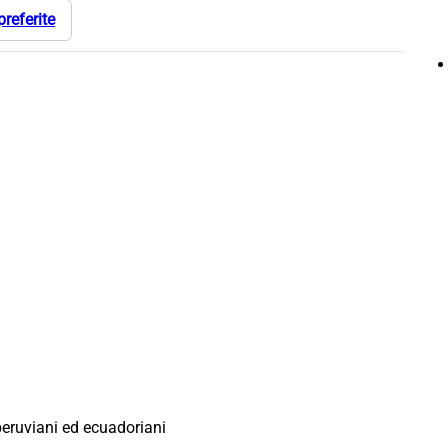
preferite
 peruviani ed ecuadoriani