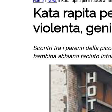
Home
»
News
»
Kata rapita per il racket affitt
Kata rapita per
violenta, genit
Scontri tra i parenti della pic
bambina abbiano taciuto info