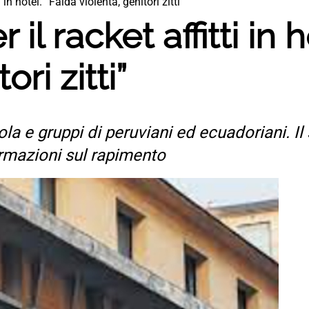
i in hotel. “Faida violenta, genitori zitti”
 il racket affitti in 
ori zitti”
cola e gruppi di peruviani ed ecuadoriani. Il
rmazioni sul rapimento