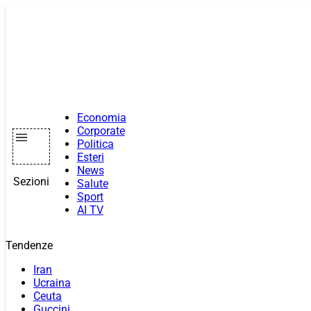
Vai
al
contenuto
Economia
Corporate
Politica
Esteri
News
Sezioni
Salute
Sport
AI TV
Tendenze
Iran
Ucraina
Ceuta
Guccini