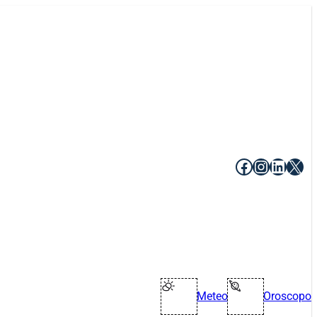
Facebook
Instagr
Linke
X
Meteo
Oroscopo