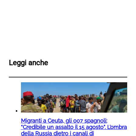
Leggi anche
Migranti a Ceuta, gli 007 spagnoli:
“Credibile un assalto il 15 agosto”. L’ombra
della Russia dietro i canali di