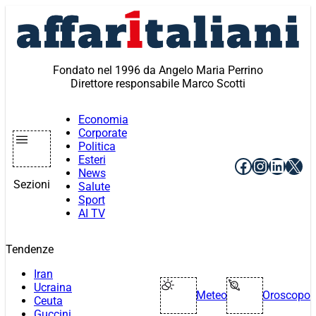
Vai
al
contenuto
Fondato nel 1996 da Angelo Maria Perrino
Direttore responsabile Marco Scotti
Economia
Corporate
Politica
Esteri
Facebook
Instagr
Linke
X
News
Sezioni
Salute
Sport
AI TV
Tendenze
Iran
Ucraina
Meteo
Oroscopo
Ceuta
Guccini