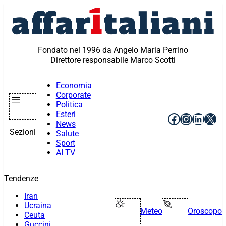
Vai
al
contenuto
Fondato nel 1996 da Angelo Maria Perrino
Direttore responsabile Marco Scotti
Economia
Corporate
Politica
Esteri
Facebook
Instagr
Linke
X
News
Sezioni
Salute
Sport
AI TV
Tendenze
Iran
Ucraina
Meteo
Oroscopo
Ceuta
Guccini