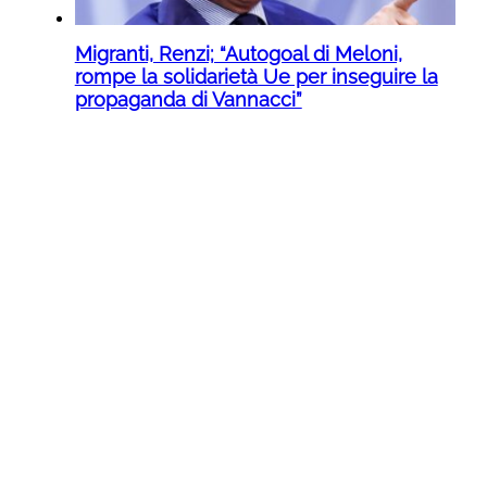
Migranti, Renzi; “Autogoal di Meloni,
rompe la solidarietà Ue per inseguire la
propaganda di Vannacci”