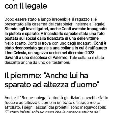
con il legale
Dopo essere stato a lungo irreperibile, il ragazzo si è
presentato alla caserma dei carabinieri insieme al legale.
Stando agli investigatori, anche Conti avrebbe impugnato
la pistola e sparato. A incastrarlo sarebbe stata una foto
postata sui social dalla fidanzata di una delle vittime
.
Nello scatto, Conti si trova con uno degli indagati.
Conti è
stato riconosciuto grazie a una collana in cui è raffigurato
Lino Celesia, un ragazzo ucciso nel dicembre 2023
davanti a una discoteca di Palermo.
Tale collana è stata
descritta anche da uno dei testimoni.
Il piemme: “Anche lui ha
sparato ad altezza d’uomo”
Anche il 19enne, spiega l’autorità giudiziaria, avrebbe fatto
fuoco e ad altezza d’uomo in un tratto di strada molto
affollato. I segni lasciati dai proiettili sono inequivocabili:
“È stato infatti solo un caso che le persone attinte dai