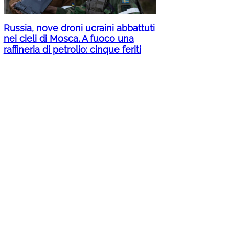
Russia, nove droni ucraini abbattuti
nei cieli di Mosca. A fuoco una
raffineria di petrolio: cinque feriti