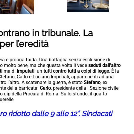
contrano in tribunale. La
per l’eredità
ra e propria faida. Una battaglia senza esclusione di
no molto bene, ma che questa volta li vede
seduti dall’altro
ti
ma di
imputati
: un
tutti contro tutti a colpi di legge
. È la
i Stefano, Carlo e Luciano Imperiali, appartenenti ad una
ro l’altro. A scatenare la guerra, è stato
Stefano
, ex
onte della barricata:
Carlo
, presidente della I Sezione civile
to gip della Procura di Roma. Sullo sfondo, il quarto
uerelle.
o ridotto dalle 9 alle 12”. Sindacati