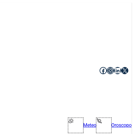
Facebook
Instagr
Linke
X
Meteo
Oroscopo