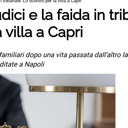
in tribunale. Lo scontro per la villa a Capri
udici e la faida in tr
 villa a Capri
 familiari dopo una vita passata dall’altro l
ditate a Napoli