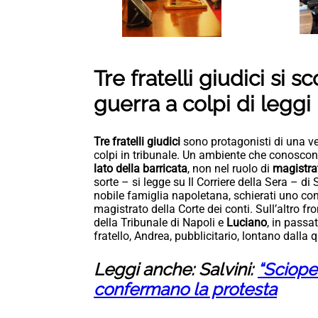
Tre fratelli giudici si s
guerra a colpi di leggi 
Tre fratelli giudici
sono protagonisti di una ve
colpi in tribunale. Un ambiente che conosco
lato della barricata
, non nel ruolo di
magistra
sorte – si legge su Il Corriere della Sera – d
nobile famiglia napoletana, schierati uno cont
magistrato della Corte dei conti. Sull’altro fr
della Tribunale di Napoli e
Luciano
, in passa
fratello, Andrea, pubblicitario, lontano dalla q
Leggi anche: Salvini:
“Scioper
confermano la protesta