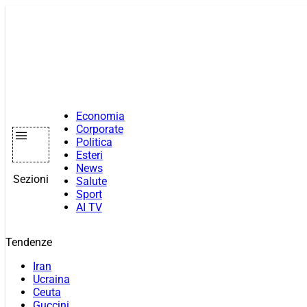
Vai
al
contenuto
Economia
Corporate
Politica
Esteri
News
Sezioni
Salute
Sport
AI TV
Tendenze
Iran
Ucraina
Ceuta
Guccini