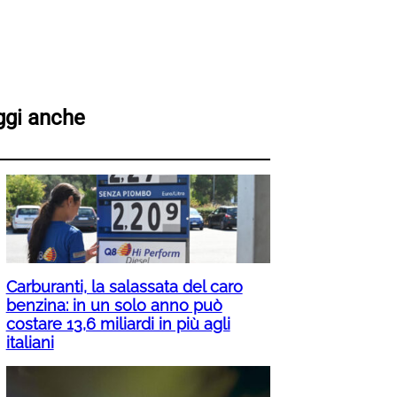
ggi anche
Carburanti, la salassata del caro
benzina: in un solo anno può
costare 13,6 miliardi in più agli
italiani