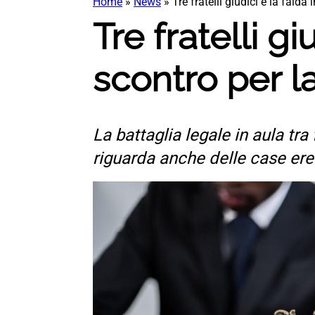
Home
»
News
»
Tre fratelli giudici e la faida 
Tre fratelli gi
scontro per la
La battaglia legale in aula tra
riguarda anche delle case ere