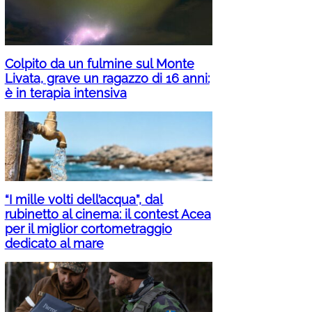
Colpito da un fulmine sul Monte
Livata, grave un ragazzo di 16 anni:
è in terapia intensiva
“I mille volti dell’acqua”, dal
rubinetto al cinema: il contest Acea
per il miglior cortometraggio
dedicato al mare