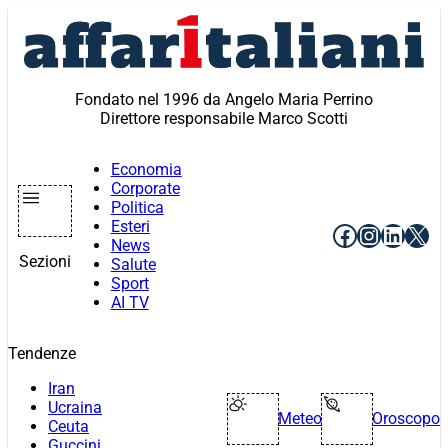
Vai
al
contenuto
Fondato nel 1996 da Angelo Maria Perrino
Direttore responsabile Marco Scotti
Economia
Corporate
Politica
Esteri
Facebook
Instagr
Linke
X
News
Sezioni
Salute
Sport
AI TV
Tendenze
Iran
Ucraina
Meteo
Oroscopo
Ceuta
Guccini