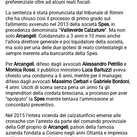
preferenziale oltre ad alcuni reati fiscali.
La sentenza è stata pronunciata dal tribunale di Rimini
che ha chiuso così il processo di primo grado sul
fallimento avvenuto nel 2013 della società
Spes
, in
precedenza denominata “
Valleverde Calzature
”. Ma non
solo
Arcangeli
. Condannato a 3 anni e 10 mesi anche
l’allora direttore generale e poi liquidatore della società,
ma solo per una delle due ipotesi di reato contestategli e
sempre inerente alla bancarotta della Spes.
Per
Arcangeli
, difeso dagli avvocati
Alessandro
Petrillo
e
Monica Rossi
, il pubblico ministero
Luca Bartuzzi
aveva
chiesto una condanna a 6 anni, mentre per il manager,
difeso dagli avvocati
Massimo Cerbari
e
Gabriele Bordoni
,
4 anni. Usciti di scena senza pena un anno fa gli
imprenditori della cordata bresciana, a processo per aver
“spolpato” la
Spes
mentre tentava l’ammissione al
concordato preventivo.
Nel 2015 l’intera vicenda del calzaturificio emerse alle
cronache con l’arresto da parte del comando provinciale
della Gdf proprio di
Arcangeli
, patron della famosa
azienda fondata a Coriano negli anni Ottanta e impressa