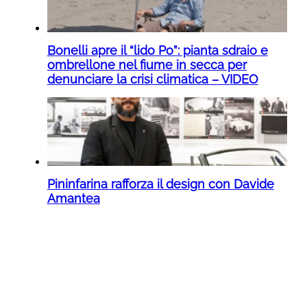
Bonelli apre il “lido Po”: pianta sdraio e
ombrellone nel fiume in secca per
denunciare la crisi climatica – VIDEO
Pininfarina rafforza il design con Davide
Amantea