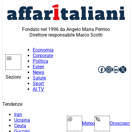
Vai
al
contenuto
Fondato nel 1996 da Angelo Maria Perrino
Direttore responsabile Marco Scotti
Economia
Corporate
Politica
Esteri
Facebook
Instagr
Linke
X
News
Sezioni
Salute
Sport
AI TV
Tendenze
Iran
Ucraina
Meteo
Oroscopo
Ceuta
Guccini