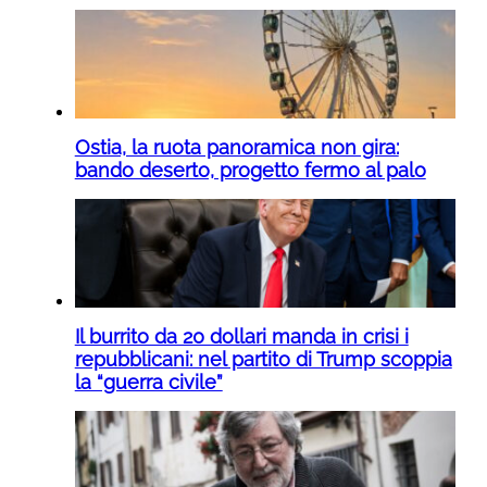
Ostia, la ruota panoramica non gira:
bando deserto, progetto fermo al palo
Il burrito da 20 dollari manda in crisi i
repubblicani: nel partito di Trump scoppia
la “guerra civile”