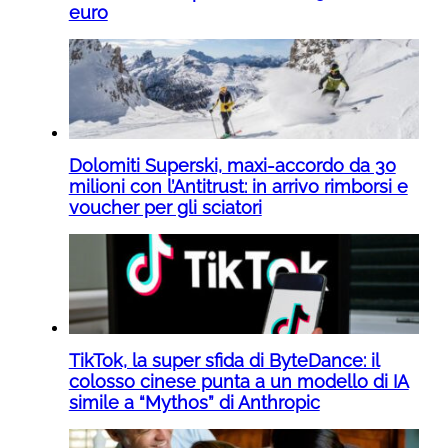
euro
Dolomiti Superski, maxi-accordo da 30
milioni con l’Antitrust: in arrivo rimborsi e
voucher per gli sciatori
TikTok, la super sfida di ByteDance: il
colosso cinese punta a un modello di IA
simile a “Mythos” di Anthropic