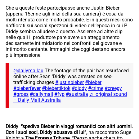
Che a queste feste partecipasse anche Justin Bieber
(appena 15enne agli inizi della sua carriera) è cosa da
molti ritenuta come molto probabile. E in questi mesi sono
riaffiorati sui social spezzoni di video dell’epoca in cui P.
Diddy sembra alludere a questo. Assieme ad altre clip
nelle quali il produttore pare avere un atteggiamento
decisamente intimidatorio nei confronti del giovane e
intimorito cantante. Immagini che oggi destano ancora
più impressione.
@dailymailau
The footage of the pair has resurfaced
online after Sean ‘Diddy’ was arrested on sex-
trafficking charges
#justinbieber
#bieber
#bieberfever
#biebertiktok
#diddy
#crime
#creepy
#gross
#dailymail
#fyp
#australia
♬ original sound
– Daily Mail Australia
Diddy “spediva Bieber in viaggi romantici con altri uomini.
Con i suoi soci, Diddy abusava di lui”,
ha raccontato Suge
Knight a
The Express Tribune.
“Penso anche che tutto