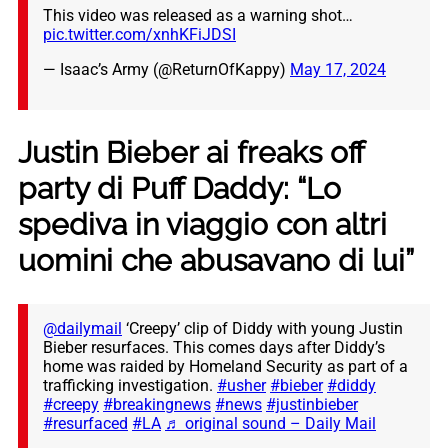
This video was released as a warning shot…
pic.twitter.com/xnhKFiJDSI
— Isaac’s Army (@ReturnOfKappy)
May 17, 2024
Justin Bieber ai freaks off
party di Puff Daddy: “Lo
spediva in viaggio con altri
uomini che abusavano di lui”
@dailymail
‘Creepy’ clip of Diddy with young Justin
Bieber resurfaces. This comes days after Diddy’s
home was raided by Homeland Security as part of a
trafficking investigation.
#usher
#bieber
#diddy
#creepy
#breakingnews
#news
#justinbieber
#resurfaced
#LA
♬ original sound – Daily Mail