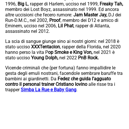
1996,
Big L
, rapper di Harlem, ucciso nel 1999,
Freaky Tah,
membro dei Lost Boyz, assassinato nel 1999. Ed ancora
altre uccisioni che fecero rumore:
Jam Master Jay,
DJ dei
Run-D.M.C., nel 2002,
Proof
, membro dei D12 e amico di
Eminem, ucciso nel 2006,
Lil Phat
, rapper di Atlanta,
assassinato nel 2012.
La scia di sangue giunge sino ai nostri giorni: nel 2018 è
stato ucciso
XXXTentacion
, rapper della Florida, nel 2020
hanno perso la vita P
op Smoke e King Von,
nel 2021 è
stato ucciso
Young Dolph,
nel 2022
PnB Rock.
Vicende criminali che (per fortuna) fanno impallidire le
gesta degli emuli nostrani, facendole sembrare baruffe tra
bambini ai giardinetti. Da
Fedez che guida l’agguato
contro il personal trainer Cristiano Iovino
alle risse tra i
trapper
Simba La Rue e Baby Gang
.