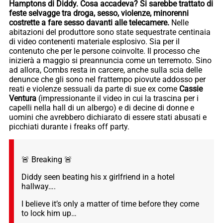
Hamptons di Diddy. Cosa accadeva? Si sarebbe trattato di
feste selvagge tra droga, sesso, violenze, minorenni
costrette a fare sesso davanti alle telecamere.
Nelle
abitazioni del produttore sono state sequestrate centinaia
di video contenenti materiale esplosivo. Sia per il
contenuto che per le persone coinvolte. Il processo che
inizierà a maggio si preannuncia come un terremoto. Sino
ad allora, Combs resta in carcere, anche sulla scia delle
denunce che gli sono nel frattempo piovute addosso per
reati e violenze sessuali da parte di sue ex come
Cassie
Ventura
(impressionante il video in cui la trascina per i
capelli nella hall di un albergo) e di decine di donne e
uomini che avrebbero dichiarato di essere stati abusati e
picchiati durante i freaks off party.
🚨 Breaking 🚨
Diddy seen beating his x girlfriend in a hotel
hallway….
I believe it’s only a matter of time before they come
to lock him up…