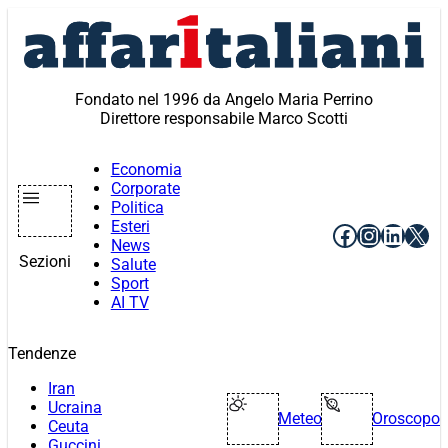
Vai
al
contenuto
Fondato nel 1996 da Angelo Maria Perrino
Direttore responsabile Marco Scotti
Economia
Corporate
Politica
Esteri
Facebook
Instagr
Linke
X
News
Sezioni
Salute
Sport
AI TV
Tendenze
Iran
Ucraina
Meteo
Oroscopo
Ceuta
Guccini