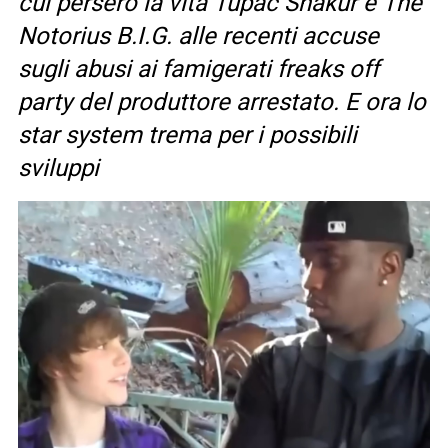
cui persero la vita Tupac Shakur e The
Notorius B.I.G. alle recenti accuse
sugli abusi ai famigerati freaks off
party del produttore arrestato. E ora lo
star system trema per i possibili
sviluppi