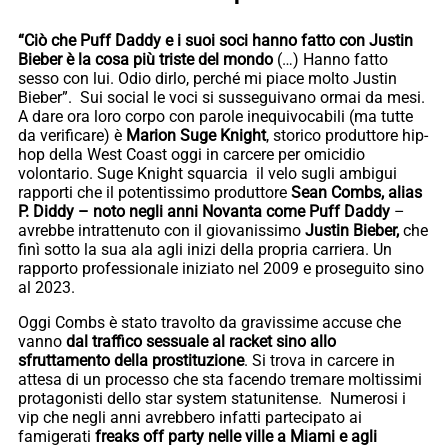
“Ciò che Puff Daddy e i suoi soci hanno fatto con Justin
Bieber è la cosa più triste del mondo
(…) Hanno fatto
sesso con lui. Odio dirlo, perché mi piace molto Justin
Bieber”. Sui social le voci si susseguivano ormai da mesi.
A dare ora loro corpo con parole inequivocabili (ma tutte
da verificare) è
Marion Suge Knight
, storico produttore hip-
hop della West Coast oggi in carcere per omicidio
volontario. Suge Knight squarcia il velo sugli ambigui
rapporti che il potentissimo produttore
Sean Combs, alias
P. Diddy – noto negli anni Novanta come Puff Daddy
–
avrebbe intrattenuto con il giovanissimo
Justin Bieber,
che
finì sotto la sua ala agli inizi della propria carriera. Un
rapporto professionale iniziato nel 2009 e proseguito sino
al 2023.
Oggi Combs è stato travolto da gravissime accuse che
vanno
dal traffico sessuale al racket sino allo
sfruttamento della prostituzione
. Si trova in carcere in
attesa di un processo che sta facendo tremare moltissimi
protagonisti dello star system statunitense. Numerosi i
vip che negli anni avrebbero infatti partecipato ai
famigerati
freaks off party nelle ville a Miami e agli