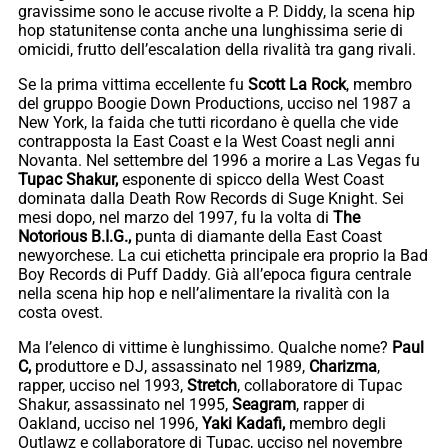
gravissime sono le accuse rivolte a P. Diddy, la scena hip
hop statunitense conta anche una lunghissima serie di
omicidi, frutto dell’escalation della rivalità tra gang rivali.
Se la prima vittima eccellente fu
Scott La Rock
, membro
del gruppo Boogie Down Productions, ucciso nel 1987 a
New York, la faida che tutti ricordano è quella che vide
contrapposta la East Coast e la West Coast negli anni
Novanta. Nel settembre del 1996 a morire a Las Vegas fu
Tupac Shakur,
esponente di spicco della West Coast
dominata dalla Death Row Records di Suge Knight. Sei
mesi dopo, nel marzo del 1997, fu la volta di
The
Notorious B.I.G.,
punta di diamante della East Coast
newyorchese. La cui etichetta principale era proprio la Bad
Boy Records di Puff Daddy. Già all’epoca figura centrale
nella scena hip hop e nell’alimentare la rivalità con la
costa ovest.
Ma l’elenco di vittime è lunghissimo. Qualche nome?
Paul
C,
produttore e DJ, assassinato nel 1989,
Charizma
,
rapper, ucciso nel 1993,
Stretch
, collaboratore di Tupac
Shakur, assassinato nel 1995,
Seagram
, rapper di
Oakland, ucciso nel 1996,
Yaki Kadafi,
membro degli
Outlawz e collaboratore di Tupac, ucciso nel novembre