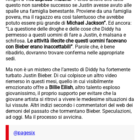
questo non sarebbe successo se Justin avesse avuto alle
spalle una famiglia benestante. Proviene da una famiglia
povera, ma il ragazzo era così talentuoso che avrebbe
potuto essere più grande di
Michael Jackson”.
Ed ancora:
“La questione delle droghe e delle cose che Diddy ha
permesso a questi uomini di fare a Justin, è malsana e
schifosa.
Le attività illecite che questi uomini facevano
con Bieber erano inaccettabili”
. Parole che, è bene
ribadirlo, dovranno trovare conferma nelle appropriate
sedi.
Ma non è un mistero che l’arresto di Diddy ha fortemente
turbato Justin Bieber. Di cui colpisce un altro video
riemerso in questi mesi, quello in cui visibilmente
emozionato offre a
Billie Eilish
, altro talento esploso
giovanissimo, il proprio supporto per evitare che la
giovane artista si ritrovi a vivere le medesime situazioni da
lui vissute. Altri indizi secondo i commentatori del web dei
demoni del passato che tormentano Bieber. Speculazioni,
ad oggi. Ma il processo si avvicina.
@pagesix