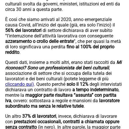
culturali svolta da governi, ministeri, istituzioni ed enti da
circa 30 anni a questa parte.
È così che siamo arrivati al 2020, anno emergenziale
causa Covid, all’inizio del quale (già, era solo l’inizio) il
56% dei lavoratori
di settore dichiarava di aver subìto
“l’interruzione dell’attività lavorativa con conseguente
azzeramento o crollo delle entrate
”, che per quasi la metà
di loro significava una perdita
fino al 100% del proprio
reddito
.
Questi dati, insieme a molti altri, erano stati raccolti da
Mi
riconosci? Sono un professionista dei beni culturali
,
associazione di settore che si occupa della tutela dei
lavoratori e dei beni culturali (potete leggerne di più
cliccando qui)
. Questo perché
solo il 12%
degli intervistati
dichiarava un contratto di lavoro
a tempo indeterminato
,
mentre la
maggior parte risultava “assunta” con partita
iva
, ovvero: sottostava a regole e mansioni da
lavoratore
subordinato ma senza le relative tutele
.
Un altro
37% di lavoratori
, invece, dichiarava di lavorare
con
prestazioni occasionali, contratti a chiamata oppure
senza contratto
(in nero). In altre parole, la maggior parte