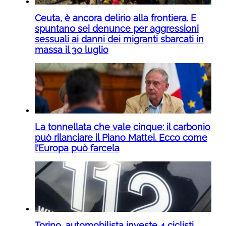
Ceuta, è ancora delirio alla frontiera. E
spuntano sei denunce per aggressioni
sessuali ai danni dei migranti sbarcati in
massa il 30 luglio
La tonnellata che vale cinque: il carbonio
può rilanciare il Piano Mattei. Ecco come
l’Europa può farcela
Torino, automobilista investe 4 ciclisti