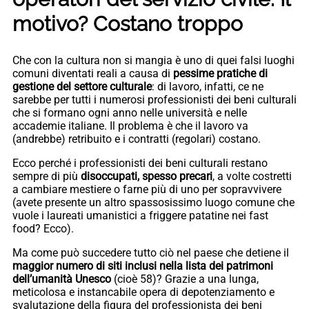
motivo? Costano troppo
Che con la cultura non si mangia è uno di quei falsi luoghi
comuni diventati reali a causa di
pessime pratiche di
gestione del settore culturale
: di lavoro, infatti, ce ne
sarebbe per tutti i numerosi professionisti dei beni culturali
che si formano ogni anno nelle università e nelle
accademie italiane. Il problema è che il lavoro va
(andrebbe) retribuito e i contratti (regolari) costano.
Ecco perché i professionisti dei beni culturali restano
sempre di più
disoccupati, spesso precari
, a volte costretti
a cambiare mestiere o farne più di uno per sopravvivere
(avete presente un altro spassosissimo luogo comune che
vuole i laureati umanistici a friggere patatine nei fast
food? Ecco).
Ma come può succedere tutto ciò nel paese che detiene il
maggior numero di siti inclusi nella lista dei patrimoni
dell’umanità Unesco
(cioè 58)? Grazie a una lunga,
meticolosa e instancabile opera di depotenziamento e
svalutazione della figura del professionista dei beni