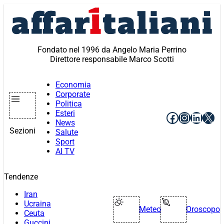
Vai
al
contenuto
Fondato nel 1996 da Angelo Maria Perrino
Direttore responsabile Marco Scotti
Economia
Corporate
Politica
Esteri
Facebook
Instagr
Linke
X
News
Sezioni
Salute
Sport
AI TV
Tendenze
Iran
Ucraina
Meteo
Oroscopo
Ceuta
Guccini