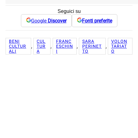
Seguici su
Google
Discover
Fonti preferite
BENI
CUL
FRANC
SARA
VOLON
, 
, 
, 
, 
CULTUR
TUR
ESCHIN
PERINET
TARIAT
ALI
A
I
TO
O