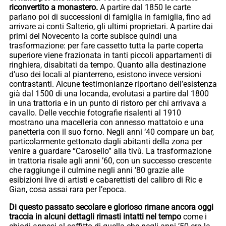
riconvertito a monastero.
A partire dal 1850 le carte
parlano poi di successioni di famiglia in famiglia, fino ad
arrivare ai conti Salterio, gli ultimi proprietari. A partire dai
primi del Novecento la corte subisce quindi una
trasformazione: per fare cassetto tutta la parte coperta
superiore viene frazionata in tanti piccoli appartamenti di
ringhiera, disabitati da tempo. Quanto alla destinazione
d’uso dei locali al pianterreno, esistono invece versioni
contrastanti. Alcune testimonianze riportano dell’esistenza
già dal 1500 di una locanda, evolutasi a partire dal 1800
in una trattoria e in un punto di ristoro per chi arrivava a
cavallo. Delle vecchie fotografie risalenti al 1910
mostrano una macelleria con annesso mattatoio e una
panetteria con il suo forno. Negli anni ‘40 compare un bar,
particolarmente gettonato dagli abitanti della zona per
venire a guardare “Carosello” alla tivù. La trasformazione
in trattoria risale agli anni ’60, con un successo crescente
che raggiunge il culmine negli anni ’80 grazie alle
esibizioni live di artisti e cabarettisti del calibro di Ric e
Gian, cosa assai rara per l’epoca.
Di questo passato secolare e glorioso rimane ancora oggi
traccia in alcuni dettagli rimasti intatti nel tempo
come i