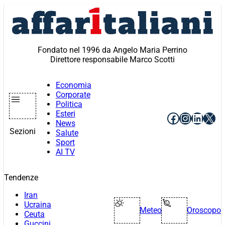
Vai
al
contenuto
Fondato nel 1996 da Angelo Maria Perrino
Direttore responsabile Marco Scotti
Economia
Corporate
Politica
Esteri
Facebook
Instagr
Linke
X
News
Sezioni
Salute
Sport
AI TV
Tendenze
Iran
Ucraina
Meteo
Oroscopo
Ceuta
Guccini