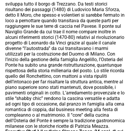
sviluppa tutto il borgo di Trezzano. Da testi storici
risultano dei passaggi (1480) di Ludovico Maria Sforza,
detto Il Moro, che spesso e volentieri si sarebbe fermato in
loco a pernottare quando transitava da queste parti per
raggiungere le sue terre di caccia nel Pavese. Il ponte sul
Naviglio Grande da cui trae il nome compare inoltre in
alcuni riferimenti storici (1470-80) relativi al rivoluzionario
progetto di Leonardo da Vinci grazie al quale il canale
divenne “l’autostrada” da cui transitavano i marmi
utilizzati per la costruzione del Duomo di Milano. Con
l’inizio della gestione della famiglia Angelillo, l’Osteria del
Ponte ha subito una grande ristrutturazione, quantunque
rispettosa della storia millenaria del posto. Lo stile ricorda
quello del Ronchettino, con mattoni a vista ripuliti
dell’intonaco per far risaltare la struttura antica, mentre al
piano superiore sono stati mantenuti, dove possibile, i
pavimenti originali in cotto. L’arredamento provenzale e lo
stile “shabby chic” rendono la cascina versatile e adatta
ad ogni tipo di occasione, dal pranzo in famiglia alla cena
romantica di coppia, dal business meeting alla festa di
compleanno o al matrimonio. Il “core” della cucina
dell’Osteria del Ponte è sempre la tradizione gastronomica
milanese con le storiche ricette di Patrizia Meazza.