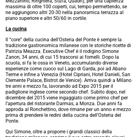
Mezzanino, Ringhiera, Stufa, Quadri), per una capienza
massima di oltre 100 coperti, cui, tempo permettendo, se
ne aggiungono altri 20-30 nella panoramica terrazza al
piano superiore e altri 50/60 in cortile.
La cucina
Il “core” della cucina dell’Osteria del Ponte è sempre la
tradizione gastronomica milanese con le storiche ricette di
Patrizia Meazza. Executive Chef è il rodigino Simone
Zanon, 34 anni, di cui 15 trascorsi ai fornelli. Dopo la
scuola, si fa le ossa in Veneto, accumulando diverse
esperienze come cuoco sul Lago di Garda, poi ad Abano
Terme e infine a Venezia (Hotel Cipriani, Hotel Danieli, San
Clemente Palace, Bistrot de Venice). Arriva quindi a Milano
tre anni e mezzo fa, lavorando ad Expo 2015 per il
padiglione inglese come secondo chef. Subito dopo, nel
dicembre del 2015 viene ingaggiato come primo chef per
l’apertura del ristorante Darmas, a Monza. Due anni fa
approda al Ronchettino, dove rimane per un anno e mezzo
prima di prendere le redini della cucina dell’Osteria del
Ponte.
Qui Simone, oltre a proporre i grandi classici della