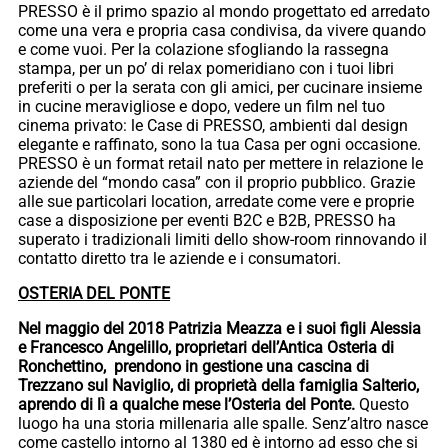
PRESSO è il primo spazio al mondo progettato ed arredato
come una vera e propria casa condivisa, da vivere quando
e come vuoi. Per la colazione sfogliando la rassegna
stampa, per un po’ di relax pomeridiano con i tuoi libri
preferiti o per la serata con gli amici, per cucinare insieme
in cucine meravigliose e dopo, vedere un film nel tuo
cinema privato: le Case di PRESSO, ambienti dal design
elegante e raffinato, sono la tua Casa per ogni occasione.
PRESSO è un format retail nato per mettere in relazione le
aziende del “mondo casa” con il proprio pubblico. Grazie
alle sue particolari location, arredate come vere e proprie
case a disposizione per eventi B2C e B2B, PRESSO ha
superato i tradizionali limiti dello show-room rinnovando il
contatto diretto tra le aziende e i consumatori.
OSTERIA DEL PONTE
Nel maggio del 2018 Patrizia Meazza e i suoi figli Alessia
e Francesco Angelillo, proprietari dell’Antica Osteria di
Ronchettino, prendono in gestione una cascina di
Trezzano sul Naviglio, di proprietà della famiglia Salterio,
aprendo di lì a qualche mese l’Osteria del Ponte.
Questo
luogo ha una storia millenaria alle spalle. Senz’altro nasce
come castello intorno al 1380 ed è intorno ad esso che si