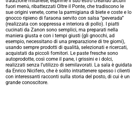
tradizione milanese, esprime il suo estro creando alcuni
fuori menù, ribattezzati Oltre il Ponte, che tradiscono le
sue origini venete, come la parmigiana di biete e coste e lo
gnocco ripieno di faraona servito con salsa “peverada”
(realizzata con soppressa e interiora di pollo). I piatti
cucinati da Zanon sono semplici, ma preparati nella
maniera giusta e con i tempi giusti (gli gnocchi, ad
esempio, necessitano di una preparazione di tre giorni),
usando sempre prodotti di qualità, selezionati e ricercati,
acquistati da piccoli fornitori. Le paste fresche sono
autoprodotte, così come il pane, i grissini e i dolci,
realizzati senza l’utilizzo di semilavorati. La sala è guidata
da Enrico Nicifero, che è solito intrattenere spesso i clienti
con interessanti racconti sulla storia del posto, di cui è un
grande conoscitore.