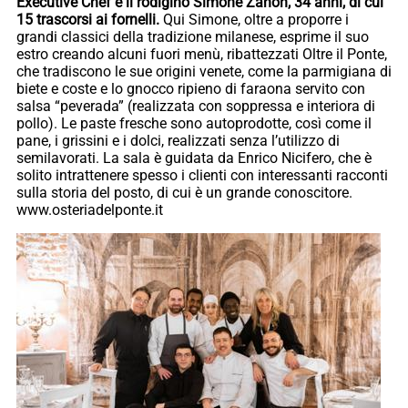
Executive Chef è il rodigino Simone Zanon, 34 anni, di cui
15 trascorsi ai fornelli.
Qui Simone, oltre a proporre i
grandi classici della tradizione milanese, esprime il suo
estro creando alcuni fuori menù, ribattezzati Oltre il Ponte,
che tradiscono le sue origini venete, come la parmigiana di
biete e coste e lo gnocco ripieno di faraona servito con
salsa “peverada” (realizzata con soppressa e interiora di
pollo). Le paste fresche sono autoprodotte, così come il
pane, i grissini e i dolci, realizzati senza l’utilizzo di
semilavorati. La sala è guidata da Enrico Nicifero, che è
solito intrattenere spesso i clienti con interessanti racconti
sulla storia del posto, di cui è un grande conoscitore.
www.osteriadelponte.it