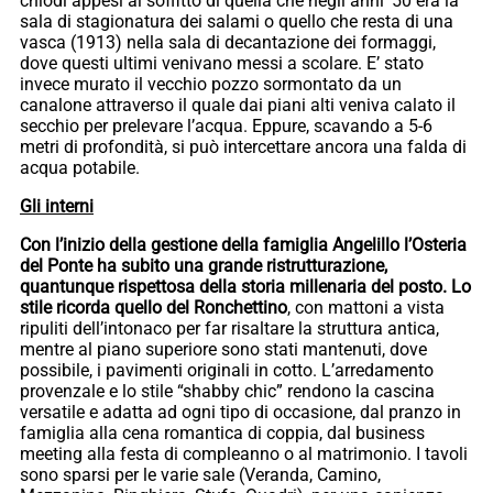
chiodi appesi al soffitto di quella che negli anni ’50 era la
sala di stagionatura dei salami o quello che resta di una
vasca (1913) nella sala di decantazione dei formaggi,
dove questi ultimi venivano messi a scolare. E’ stato
invece murato il vecchio pozzo sormontato da un
canalone attraverso il quale dai piani alti veniva calato il
secchio per prelevare l’acqua. Eppure, scavando a 5-6
metri di profondità, si può intercettare ancora una falda di
acqua potabile.
Gli interni
Con l’inizio della gestione della famiglia Angelillo l’Osteria
del Ponte ha subito una grande ristrutturazione,
quantunque rispettosa della storia millenaria del posto. Lo
stile ricorda quello del Ronchettino
, con mattoni a vista
ripuliti dell’intonaco per far risaltare la struttura antica,
mentre al piano superiore sono stati mantenuti, dove
possibile, i pavimenti originali in cotto. L’arredamento
provenzale e lo stile “shabby chic” rendono la cascina
versatile e adatta ad ogni tipo di occasione, dal pranzo in
famiglia alla cena romantica di coppia, dal business
meeting alla festa di compleanno o al matrimonio. I tavoli
sono sparsi per le varie sale (Veranda, Camino,