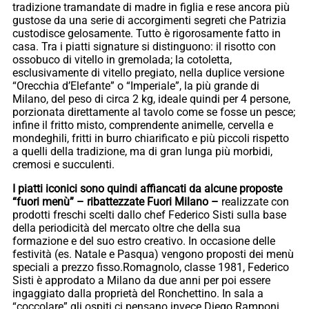
tradizione tramandate di madre in figlia e rese ancora più
gustose da una serie di accorgimenti segreti che Patrizia
custodisce gelosamente. Tutto è rigorosamente fatto in
casa. Tra i piatti signature si distinguono: il risotto con
ossobuco di vitello in gremolada; la cotoletta,
esclusivamente di vitello pregiato, nella duplice versione
“Orecchia d’Elefante” o “Imperiale”, la più grande di
Milano, del peso di circa 2 kg, ideale quindi per 4 persone,
porzionata direttamente al tavolo come se fosse un pesce;
infine il fritto misto, comprendente animelle, cervella e
mondeghili, fritti in burro chiarificato e più piccoli rispetto
a quelli della tradizione, ma di gran lunga più morbidi,
cremosi e succulenti.
I piatti iconici sono quindi affiancati da alcune proposte
“fuori menù” – ribattezzate Fuori Milano –
realizzate con
prodotti freschi scelti dallo chef Federico Sisti sulla base
della periodicità del mercato oltre che della sua
formazione e del suo estro creativo. In occasione delle
festività (es. Natale e Pasqua) vengono proposti dei menù
speciali a prezzo fisso.Romagnolo, classe 1981, Federico
Sisti è approdato a Milano da due anni per poi essere
ingaggiato dalla proprietà del Ronchettino. In sala a
“coccolare” gli ospiti ci pensano invece Diego Ramponi,