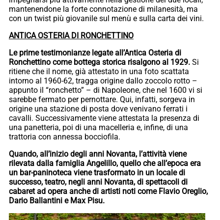
mantenendone la forte connotazione di milanesità, ma
con un twist più giovanile sul menù e sulla carta dei vini.
ANTICA OSTERIA DI RONCHETTINO
Le prime testimonianze legate all’Antica Osteria di
Ronchettino come bottega storica risalgono al 1929.
Si
ritiene che il nome, già attestato in una foto scattata
intorno al 1960-62, tragga origine dallo zoccolo rotto –
appunto il “ronchetto” – di Napoleone, che nel 1600 vi si
sarebbe fermato per pernottare. Qui, infatti, sorgeva in
origine una stazione di posta dove venivano ferrati i
cavalli. Successivamente viene attestata la presenza di
una panetteria, poi di una macelleria e, infine, di una
trattoria con annessa bocciofila.
Quando, all’inizio degli anni Novanta, l’attività viene
rilevata dalla famiglia Angelillo, quello che all’epoca era
un bar-paninoteca viene trasformato in un locale di
successo, teatro, negli anni Novanta, di spettacoli di
cabaret ad opera anche di artisti noti come Flavio Oreglio,
Dario Ballantini e Max Pisu.