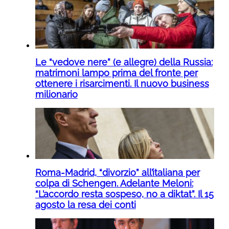
Le “vedove nere” (e allegre) della Russia:
matrimoni lampo prima del fronte per
ottenere i risarcimenti. Il nuovo business
milionario
Roma-Madrid, “divorzio” all’italiana per
colpa di Schengen. Adelante Meloni:
“L’accordo resta sospeso, no a diktat”. Il 15
agosto la resa dei conti