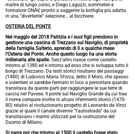
maître di lungo corso, e Diego Laguzzi, sommelier e
formatore ONAV, pronto a suggerire la bottiglia più adatta
in una “divertente” selezione… al bicchiere.
OSTERIA DEL PONTE
Nel maggio del 2018 Patrizia e i suoi figli prendono in
gestione una cascina di Trezzano sul Naviglio, di proprietà
della famiglia Salterio, aprendo di lì a qualche mese
l’Osteria del Ponte. Anche questo luogo ha una storia
millenaria alle spalle.
Senz’altro nasce come castello
intorno al 1380 ed è intorno ad esso che si sviluppa tutto il
borgo di Trezzano. Da testi storici risultano dei passaggi
(1480) di Ludovico Maria Sforza, detto Il Moro, che spesso
e volentieri si sarebbe fermato in loco a pernottare quando
transitava da queste parti per raggiungere le sue terre di
caccia nel Pavese. Il ponte sul Naviglio Grande da cui trae
il nome compare inoltre in alcuni riferimenti storici (1470-
80) relativi al rivoluzionario progetto di Leonardo da Vinci
grazie al quale il canale divenne “l’autostrada” da cui
transitavano i marmi utilizzati per la costruzione del
Duomo di Milano.
Si narra poi che intorno al 1500 il castello fosse stato