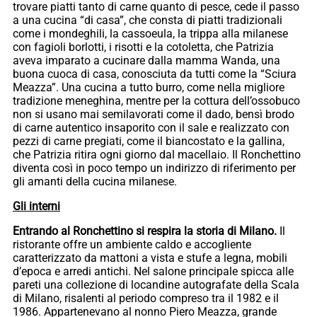
trovare piatti tanto di carne quanto di pesce, cede il passo
a una cucina “di casa”, che consta di piatti tradizionali
come i mondeghili, la cassoeula, la trippa alla milanese
con fagioli borlotti, i risotti e la cotoletta, che Patrizia
aveva imparato a cucinare dalla mamma Wanda, una
buona cuoca di casa, conosciuta da tutti come la “Sciura
Meazza”. Una cucina a tutto burro, come nella migliore
tradizione meneghina, mentre per la cottura dell’ossobuco
non si usano mai semilavorati come il dado, bensì brodo
di carne autentico insaporito con il sale e realizzato con
pezzi di carne pregiati, come il biancostato e la gallina,
che Patrizia ritira ogni giorno dal macellaio. Il Ronchettino
diventa così in poco tempo un indirizzo di riferimento per
gli amanti della cucina milanese.
Gli interni
Entrando al Ronchettino si respira la storia di Milano.
Il
ristorante offre un ambiente caldo e accogliente
caratterizzato da mattoni a vista e stufe a legna, mobili
d’epoca e arredi antichi. Nel salone principale spicca alle
pareti una collezione di locandine autografate della Scala
di Milano, risalenti al periodo compreso tra il 1982 e il
1986. Appartenevano al nonno Piero Meazza, grande