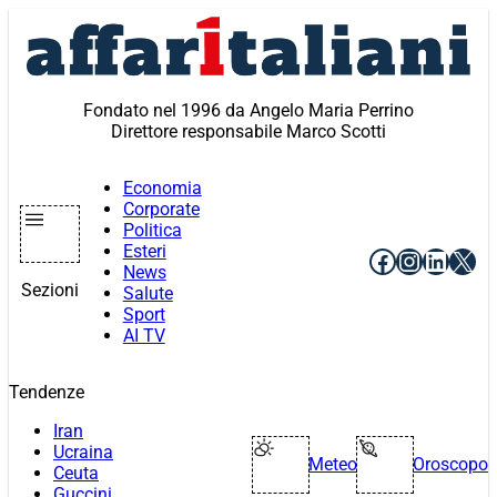
Vai
al
contenuto
Fondato nel 1996 da Angelo Maria Perrino
Direttore responsabile Marco Scotti
Economia
Corporate
Politica
Esteri
Facebook
Instagr
Linke
X
News
Sezioni
Salute
Sport
AI TV
Tendenze
Iran
Ucraina
Meteo
Oroscopo
Ceuta
Guccini