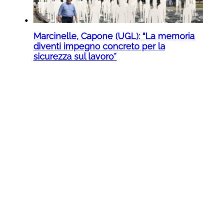
Marcinelle, Capone (UGL): “La memoria
diventi impegno concreto per la
sicurezza sul lavoro”