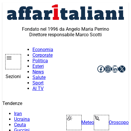
Vai
al
contenuto
Fondato nel 1996 da Angelo Maria Perrino
Direttore responsabile Marco Scotti
Economia
Corporate
Politica
Esteri
Facebook
Instagr
Linke
X
News
Sezioni
Salute
Sport
AI TV
Tendenze
Iran
Ucraina
Meteo
Oroscopo
Ceuta
Guccini