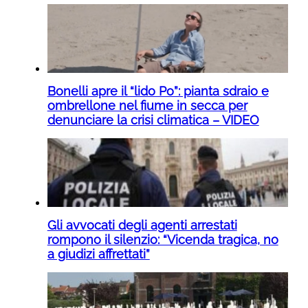
Bonelli apre il “lido Po”: pianta sdraio e
ombrellone nel fiume in secca per
denunciare la crisi climatica – VIDEO
Gli avvocati degli agenti arrestati
rompono il silenzio: “Vicenda tragica, no
a giudizi affrettati”