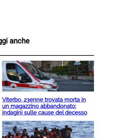
ggi anche
Viterbo, 23enne trovata morta in
un magazzino abbandonato:
indagini sulle cause del decesso