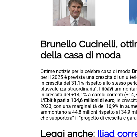
Brunello Cucinelli, ott
della casa di moda
Ottime notizie per la celebre casa di moda
Br
per il 2025 è prevista una crescita di un ulter
in crescita del 31,1% rispetto allo stesso peri
plusvalenza straordinaria”. I
ricavi
ammonta
in crescita del +14,1% a cambi correnti (+14,
L’Ebit è pari a 104,6 milioni di euro
, in cresci
2023, con una marginalità del 16,9% in aumen
ammontano a 44,8 milioni rispetto ai 34,9 mil
che supporterà” il “progetto di crescita e gara
Leggi anche:
Iliad corr