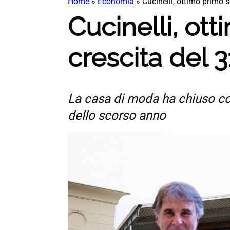
Home
»
Economia
»
Cucinelli, ottimo primo s
Cucinelli, ott
crescita del 
La casa di moda ha chiuso con 
dello scorso anno