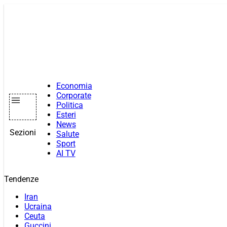
Vai
al
contenuto
Economia
Corporate
Politica
Esteri
News
Sezioni
Salute
Sport
AI TV
Tendenze
Iran
Ucraina
Ceuta
Guccini