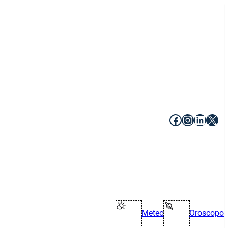
Facebook
Instagr
Linke
X
Meteo
Oroscopo