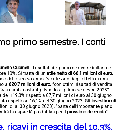
imo primo semestre. I conti
unello Cucinelli
. I risultati del primo semestre brillano e
iore 10%. Si tratta di un
utile netto di 66,1 milioni di euro
,
odo dello scorso anno, “sterilizzato dagli effetti di una
no a
620,7 milioni di euro
, “con ottimi risultati di vendita
7% a cambi costanti) rispetto al primo semestre 2023”.
ta del +19,3% rispetto a 87,7 milioni di euro al 30 giugno
to rispetto al 16,1% del 30 giugno 2023. Gli
investimenti
ioni di al 30 giugno 2023), “parte dell’importante piano
ntirà la capacità produttiva per il
prossimo decennio
“.
e, ricavi in crescita del 10,3%.