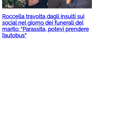
Roccella travolta dagli insulti sui
social nel giorno dei funerali del
marito: “Parassita, potevi prendere
l’autobus”