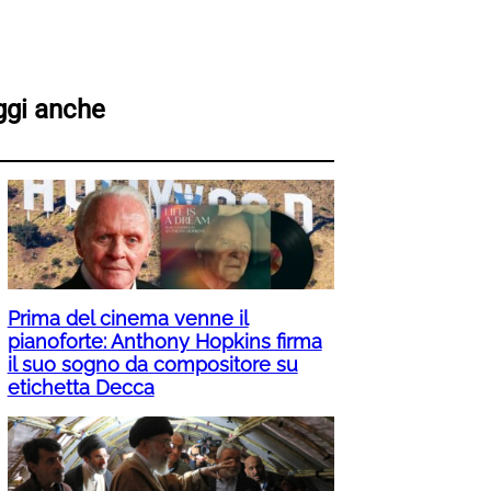
ggi anche
Prima del cinema venne il
pianoforte: Anthony Hopkins firma
il suo sogno da compositore su
etichetta Decca