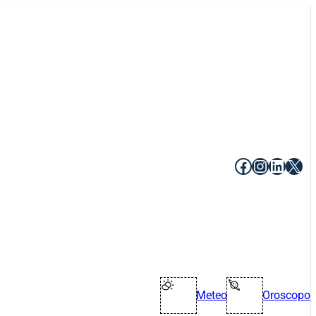
Facebook
Instagr
Linke
X
Meteo
Oroscopo