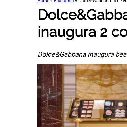
Home
»
Economia
»
Dolce&Gabbana accelera 
Dolce&Gabban
inaugura 2 co
Dolce&Gabbana inaugura beau