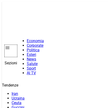
Vai
al
contenuto
Economia
Corporate
Politica
Esteri
News
Sezioni
Salute
Sport
AI TV
Tendenze
Iran
Ucraina
Ceuta
Guccini