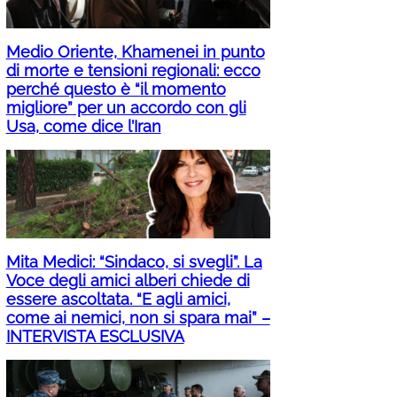
Medio Oriente, Khamenei in punto
di morte e tensioni regionali: ecco
perché questo è “il momento
migliore” per un accordo con gli
Usa, come dice l’Iran
Mita Medici: “Sindaco, si svegli”. La
Voce degli amici alberi chiede di
essere ascoltata. “E agli amici,
come ai nemici, non si spara mai” –
INTERVISTA ESCLUSIVA