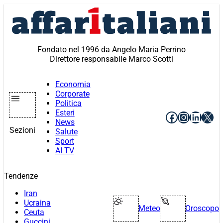
Vai
al
contenuto
Fondato nel 1996 da Angelo Maria Perrino
Direttore responsabile Marco Scotti
Economia
Corporate
Politica
Esteri
Facebook
Instagr
Linke
X
News
Sezioni
Salute
Sport
AI TV
Tendenze
Iran
Ucraina
Meteo
Oroscopo
Ceuta
Guccini