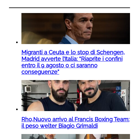
Migranti a Ceuta e lo stop di Schengen,
Madrid avverte l’Italia: “Riaprite i confini
entro il 9 agosto o ci saranno
conseguenze”
Rho,Nuovo arrivo al Francis Boxing Team:
il peso welter Biagio Grimaldi