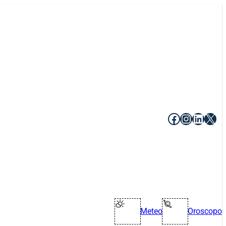
Facebook
Instagr
Linke
X
Meteo
Oroscopo