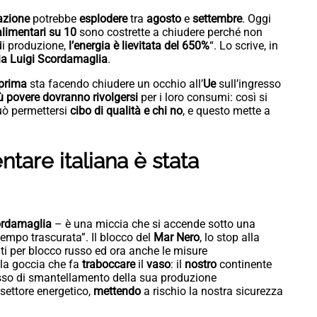
lazione
potrebbe
esplodere
tra
agosto
e
settembre
. Oggi
alimentari su 10
sono costrette a chiudere perché non
 di produzione,
l’energia è lievitata del 650%
“. Lo scrive, in
ia
Luigi
Scordamaglia
.
prima
sta facendo chiudere un occhio all’
Ue
sull’ingresso
ù povere dovranno rivolgersi
per i loro consumi: così si
può permettersi
cibo di qualità e chi no
, e questo mette a
tare italiana è stata
rdamaglia
– è una miccia che si accende sotto una
empo trascurata”. Il blocco del
Mar
Nero
, lo stop alla
nti per blocco russo ed ora anche le misure
 la goccia che fa
traboccare
il
vaso
: il
nostro
continente
sso di smantellamento della sua produzione
 settore energetico,
mettendo
a rischio la nostra sicurezza