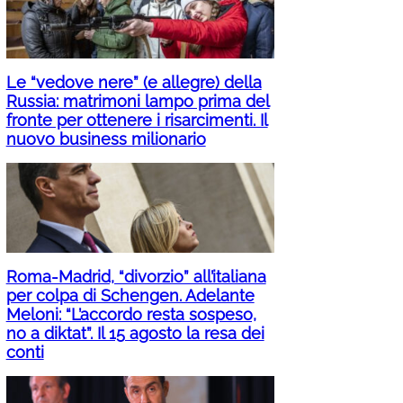
Le “vedove nere” (e allegre) della
Russia: matrimoni lampo prima del
fronte per ottenere i risarcimenti. Il
nuovo business milionario
Roma-Madrid, “divorzio” all’italiana
per colpa di Schengen. Adelante
Meloni: “L’accordo resta sospeso,
no a diktat”. Il 15 agosto la resa dei
conti