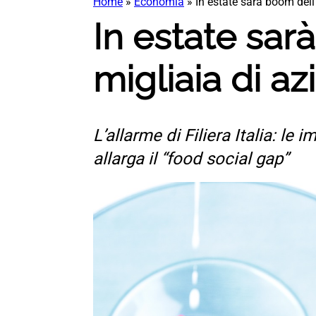
Home
»
Economia
»
In estate sarà boom dell’
In estate sarà
migliaia di a
L’allarme di Filiera Italia: l
allarga il “food social gap”