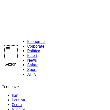
Vai
al
contenuto
Economia
Corporate
Politica
Esteri
News
Sezioni
Salute
Sport
AI TV
Tendenze
Iran
Ucraina
Ceuta
Guccini