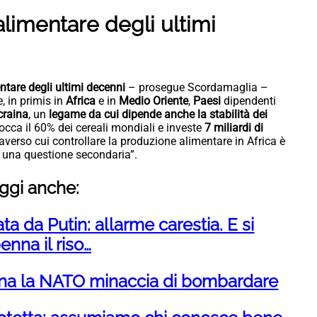
alimentare degli ultimi
entare degli ultimi decenni
– prosegue Scordamaglia –
e, in primis in
Africa
e in
Medio
Oriente
,
Paesi
dipendenti
craina
, un
legame
da cui dipende anche la stabilità dei
occa il 60% dei cereali mondiali e investe
7 miliardi di
raverso cui controllare la produzione alimentare in Africa è
ù una questione secondaria”.
ggi anche:
a da Putin: allarme carestia. E si
enna il riso…
Cina la NATO minaccia di bombardare