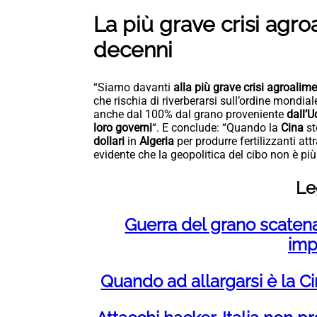
La più grave crisi agro
decenni
“Siamo davanti
alla più grave crisi agroalim
che rischia di riverberarsi sull’ordine mondial
anche dal 100% dal grano proveniente
dall’U
loro governi
“. E conclude: “Quando la
Cina
st
dollari
in
Algeria
per produrre fertilizzanti att
evidente che la geopolitica del cibo non è pi
Le
Guerra del grano scatenat
imp
Quando ad allargarsi è la 