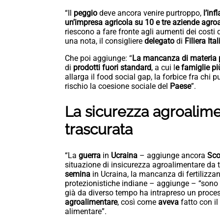
“Il
peggio
deve ancora venire purtroppo,
l’inf
un’impresa agricola su 10 e tre aziende agro
riescono a fare fronte agli aumenti dei costi
una nota, il consigliere
delegato
di
Filiera
Ital
Che poi aggiunge: “
La mancanza di
materia
di
prodotti
fuori
standard
, a cui l
e famiglie pi
allarga il food social gap, la forbice fra chi 
rischio la coesione sociale del
Paese
”.
La sicurezza agroalimen
trascurata
“La
guerra
in
Ucraina
– aggiunge ancora
Sco
situazione di insicurezza agroalimentare da t
semina
in Ucraina, la mancanza di fertilizza
protezionistiche indiane – aggiunge – “sono
già da diverso tempo ha intrapreso un proce
agroalimentare
, così come
aveva
fatto con il
alimentare”.