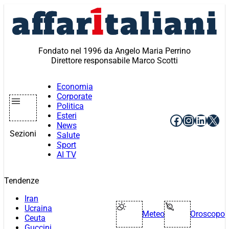
Vai
al
contenuto
Fondato nel 1996 da Angelo Maria Perrino
Direttore responsabile Marco Scotti
Economia
Corporate
Politica
Esteri
Facebook
Instagr
Linke
X
News
Sezioni
Salute
Sport
AI TV
Tendenze
Iran
Ucraina
Meteo
Oroscopo
Ceuta
Guccini