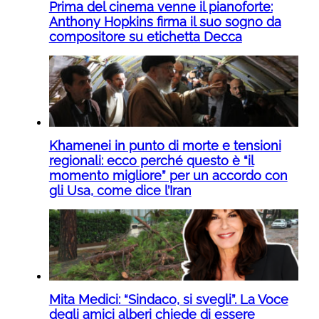
Prima del cinema venne il pianoforte:
Anthony Hopkins firma il suo sogno da
compositore su etichetta Decca
Khamenei in punto di morte e tensioni
regionali: ecco perché questo è “il
momento migliore” per un accordo con
gli Usa, come dice l’Iran
Mita Medici: “Sindaco, si svegli”. La Voce
degli amici alberi chiede di essere