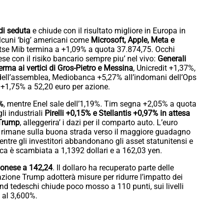
 di seduta
e chiude con il risultato migliore in Europa in
alcuni ‘big’ americani come
Microsoft, Apple, Meta e
e Ftse Mib termina a +1,09% a quota 37.874,75. Occhi
ese con il risiko bancario sempre piu’ nel vivo:
Generali
erma ai vertici di Gros-Pietro e Messina
, Unicredit +1,37%,
dell’assemblea, Mediobanca +5,27% all’indomani dell’Ops
 +1,75% a 52,20 euro per azione.
5%
, mentre Enel sale dell’1,19%. Tim segna +2,05% a quota
li industriali
Pirelli +0,15% e Stellantis +0,97% in attesa
 Trump
, alleggerira’ i dazi per il comparto auto. L’euro
ma rimane sulla buona strada verso il maggiore guadagno
mentre gli investitori abbandonano gli asset statunitensi e
ca è scambiata a 1,1392 dollari e a 162,03 yen.
pponese a 142,24
. Il dollaro ha recuperato parte delle
razione Trump adotterà misure per ridurre l’impatto dei
nd tedeschi chiude poco mosso a 110 punti, sui livelli
a al 3,600%.