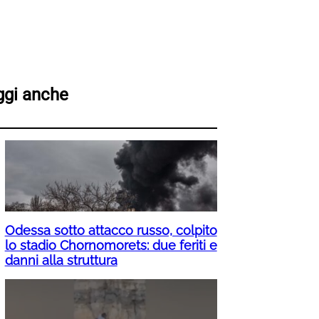
ggi anche
Odessa sotto attacco russo, colpito
lo stadio Chornomorets: due feriti e
danni alla struttura