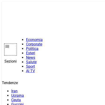
Vai
al
contenuto
Economia
Corporate
Politica
Esteri
News
Sezioni
Salute
Sport
AI TV
Tendenze
Iran
Ucraina
Ceuta
Guccini