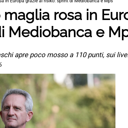
a in Europa grazie al risiko: sprint di Mediobanca e Mps
 maglia rosa in Eur
t di Mediobanca e M
chi apre poco mosso a 110 punti, sui livelli
%