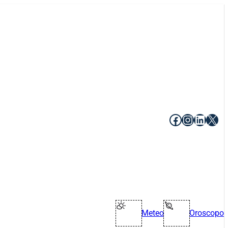
Facebook
Instagr
Linke
X
Meteo
Oroscopo