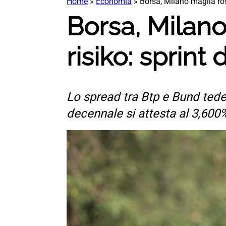
Home
»
Economia
»
Borsa, Milano maglia ros
Borsa, Milano
risiko: sprin
Lo spread tra Btp e Bund tedes
decennale si attesta al 3,600