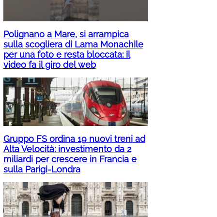
Polignano a Mare, si arrampica
sulla scogliera di Lama Monachile
per una foto e resta bloccata: il
video fa il giro del web
Gruppo FS ordina 19 nuovi treni ad
Alta Velocità: investimento da 2
miliardi per crescere in Francia e
sulla Parigi-Londra