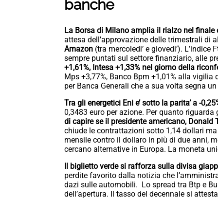
banche
La Borsa di Milano amplia il rialzo nel finale
attesa dell’approvazione delle trimestrali di 
Amazon
(tra mercoledi’ e giovedi’). L’indic
sempre puntati sul settore finanziario, alle pr
+1,61%, Intesa +1,33% nel giorno della riconf
Mps +3,77%, Banco Bpm +1,01% alla vigilia 
per Banca Generali che a sua volta segna un
Tra gli energetici Eni e’ sotto la parita’ a -0,2
0,3483 euro per azione. Per quanto riguarda g
di capire se il presidente americano, Donald
chiude le contrattazioni sotto 1,14 dollari 
mensile contro il dollaro in più di due anni, 
cercano alternative in Europa. La moneta uni
Il biglietto verde si rafforza sulla divisa gia
perdite favorito dalla notizia che l’amminist
dazi sulle automobili. Lo spread tra Btp e Bu
dell’apertura. Il tasso del decennale si attest