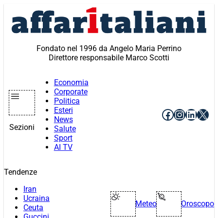
Vai
al
contenuto
Fondato nel 1996 da Angelo Maria Perrino
Direttore responsabile Marco Scotti
Economia
Corporate
Politica
Esteri
Facebook
Instagr
Linke
X
News
Sezioni
Salute
Sport
AI TV
Tendenze
Iran
Ucraina
Meteo
Oroscopo
Ceuta
Guccini