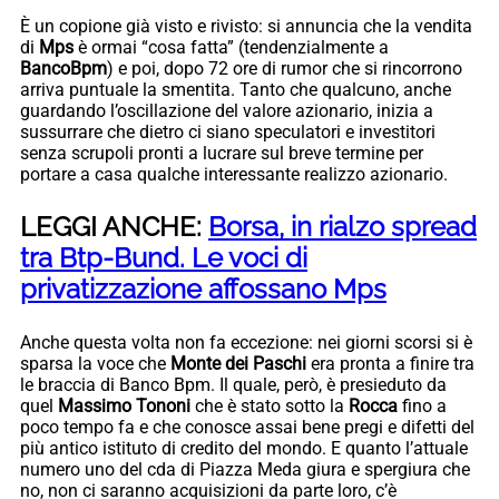
È un copione già visto e rivisto: si annuncia che la vendita
di
Mps
è ormai “cosa fatta” (tendenzialmente a
BancoBpm
) e poi, dopo 72 ore di rumor che si rincorrono
arriva puntuale la smentita. Tanto che qualcuno, anche
guardando l’oscillazione del valore azionario, inizia a
sussurrare che dietro ci siano speculatori e investitori
senza scrupoli pronti a lucrare sul breve termine per
portare a casa qualche interessante realizzo azionario.
LEGGI ANCHE:
Borsa, in rialzo spread
tra Btp-Bund. Le voci di
privatizzazione affossano Mps
Anche questa volta non fa eccezione: nei giorni scorsi si è
sparsa la voce che
Monte dei Paschi
era pronta a finire tra
le braccia di Banco Bpm. Il quale, però, è presieduto da
quel
Massimo Tononi
che è stato sotto la
Rocca
fino a
poco tempo fa e che conosce assai bene pregi e difetti del
più antico istituto di credito del mondo. E quanto l’attuale
numero uno del cda di Piazza Meda giura e spergiura che
no, non ci saranno acquisizioni da parte loro, c’è