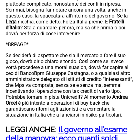
piuttosto complicato, nonostante dei conti in ripresa.
Semmai, bisogna far notare ancora una volta, anche in
questo caso, la spaccatura all’interno del governo. Se la
Lega
nicchia, come detto, Forza Italia preme. E
Fratelli
d’Italia
? Sta a guardare, per ora, ma sa che prima o poi
dovrà per forza di cose intervenire.
*BRPAGE*
Se deciderà di aspettare che sia il mercato a fare il suo
gioco, dovrà dirlo chiaro e tondo. Così come se invece
vorrà procedere a una moral suasion, dovrà far capire al
ceo di BancoBpm Giuseppe Castagna, o a qualsiasi altro
amministratore delegato di istituti di credito “interessanti”,
che Mps va comprata, senza se e senza ma, semmai
incentivando l’operazione con tax credit di vario tipo.
Potrebbe tornare in pista Unicredit? Al momento
Andrea
Orcel
è più intento a operazioni di buy back che
garantiscano ritorni agli azionisti e a cementare la
situazione in Italia che a lanciarsi in risiko particolari.
LEGGI ANCHE:
Il governo all’esame
della manovra: ecco quanti soldi