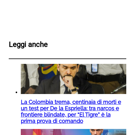
Leggi anche
La Colombia trema, centinaia di morti e
un test per De la Espriella: tra narcos e
frontiere blindate, per “El Tigre” è la
prima prova di comando