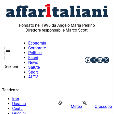
Vai
al
contenuto
Fondato nel 1996 da Angelo Maria Perrino
Direttore responsabile Marco Scotti
Economia
Corporate
Politica
Esteri
Facebook
Instagr
Linke
X
News
Sezioni
Salute
Sport
AI TV
Tendenze
Iran
Ucraina
Meteo
Oroscopo
Ceuta
Guccini