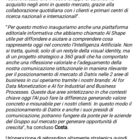
acquisito negli anni in questo mercato, grazie alla
collaborazione quotidiana con i clienti e primari centri di
ricerca nazionali e internazionali
“.
“
Per questo motivo inauguriamo anche una piattaforma
editoriale informativa che abbiamo chiamato AI Shape
utile per diffondere e aiutare a comprendere cosa
rappresenta oggi nel concreto l’Intelligenza Artificiale. Non
si tratta, quindi, solo di un restyle della visual identity, ma
di un progetto strategico a 360 gradi che ha comportato
anche una riflessione valoriale e l’adeguamento della
nostra comunicazione istituzionale in maniera rilevante
per il posizionamento di mercato di Datrix nelle 2 aree di
business in cui operiamo tramite i nostri brands: AI for
Data Monetization e AI for Industrial and Business
Processes. Queste due aree sintetizzano in che contesti
chiave oggi l’AI può fare la differenza generando valore
concreto e misurabile per i nostri clienti. In questo modo il
posizionamento di Datrix e anche i suoi presidi di
comunicazione, potranno fungere da ponte per le aziende
del Gruppo sul mercato per generare opportunità di
crescita
“, ha concluso
Costa
.
Un’operazione di rebranding altamente strategica quindi,