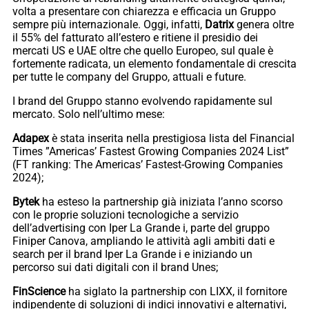
volta a presentare con chiarezza e efficacia un Gruppo
sempre più internazionale. Oggi, infatti,
Datrix
genera oltre
il 55% del fatturato all’estero e ritiene il presidio dei
mercati US e UAE oltre che quello Europeo, sul quale è
fortemente radicata, un elemento fondamentale di crescita
per tutte le company del Gruppo, attuali e future.
I brand del Gruppo stanno evolvendo rapidamente sul
mercato. Solo nell’ultimo mese:
Adapex
è stata inserita nella prestigiosa lista del Financial
Times ”Americas’ Fastest Growing Companies 2024 List”
(FT ranking: The Americas’ Fastest-Growing Companies
2024);
Bytek
ha esteso la partnership già iniziata l’anno scorso
con le proprie soluzioni tecnologiche a servizio
dell’advertising con Iper La Grande i, parte del gruppo
Finiper Canova, ampliando le attività agli ambiti dati e
search per il brand Iper La Grande i e iniziando un
percorso sui dati digitali con il brand Unes;
FinScience
ha siglato la partnership con LIXX, il fornitore
indipendente di soluzioni di indici innovativi e alternativi,