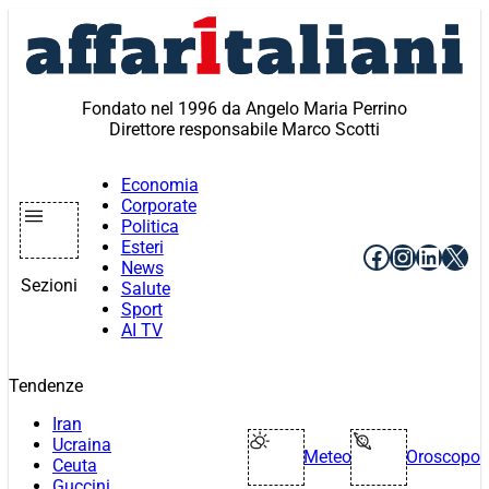
Vai
al
contenuto
Fondato nel 1996 da Angelo Maria Perrino
Direttore responsabile Marco Scotti
Economia
Corporate
Politica
Esteri
Facebook
Instagr
Linke
X
News
Sezioni
Salute
Sport
AI TV
Tendenze
Iran
Ucraina
Meteo
Oroscopo
Ceuta
Guccini