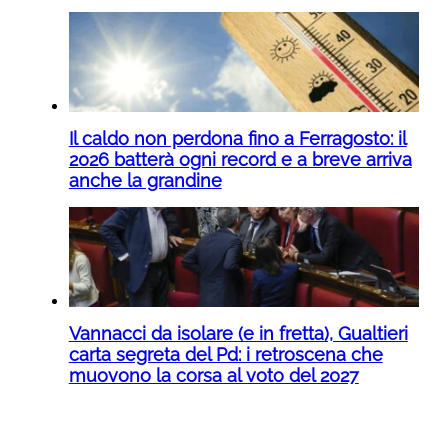
Il caldo non perdona fino a Ferragosto: il
2026 batterà ogni record e a breve arriva
anche la grandine
Vannacci da isolare (e in fretta), Gualtieri
carta segreta del Pd: i retroscena che
muovono la corsa al voto del 2027