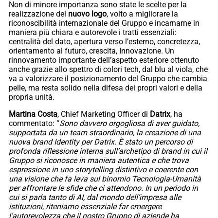
Non di minore importanza sono state le scelte per la
realizzazione del
nuovo logo
, volto a migliorare la
riconoscibilità internazionale del Gruppo e incarnarne in
maniera più chiara e autorevole i tratti essenziali:
centralità del dato, apertura verso l’esterno, concretezza,
orientamento al futuro, crescita, Innovazione. Un
rinnovamento importante dell’aspetto esteriore ottenuto
anche grazie allo spettro di colori tech, dal blu al viola, che
va a valorizzare il posizionamento del Gruppo che cambia
pelle, ma resta solido nella difesa dei propri valori e della
propria unità.
Martina Costa
, Chief Marketing Officer di
Datrix
, ha
commentato: “
Sono davvero orgogliosa di aver guidato,
supportata da un team straordinario, la creazione di una
nuova brand Identity per Datrix. È stato un percorso di
profonda riflessione interna sull’archetipo di brand in cui il
Gruppo si riconosce in maniera autentica e che trova
espressione in uno storytelling distintivo e coerente con
una visione che fa leva sul binomio Tecnologia-Umanità
per affrontare le sfide che ci attendono. In un periodo in
cui si parla tanto di AI, dal mondo dell’impresa alle
istituzioni, riteniamo essenziale far emergere
l’autorevolezza che il nostro Gruppo di aziende ha