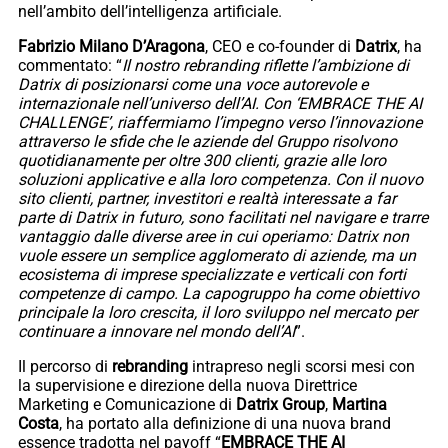
nell’ambito dell’intelligenza artificiale.
Fabrizio Milano D’Aragona
, CEO e co-founder di
Datrix
, ha
commentato: “
Il nostro rebranding riflette l’ambizione di
Datrix di posizionarsi come una voce autorevole e
internazionale nell’universo dell’AI. Con ‘EMBRACE THE AI
CHALLENGE’, riaffermiamo l’impegno verso l’innovazione
attraverso le sfide che le aziende del Gruppo risolvono
quotidianamente per oltre 300 clienti, grazie alle loro
soluzioni applicative e alla loro competenza. Con il nuovo
sito clienti, partner, investitori e realtà interessate a far
parte di Datrix in futuro, sono facilitati nel navigare e trarre
vantaggio dalle diverse aree in cui operiamo: Datrix non
vuole essere un semplice agglomerato di aziende, ma un
ecosistema di imprese specializzate e verticali con forti
competenze di campo. La capogruppo ha come obiettivo
principale la loro crescita, il loro sviluppo nel mercato per
continuare a innovare nel mondo dell’AI
”.
Il percorso di
rebranding
intrapreso negli scorsi mesi con
la supervisione e direzione della nuova Direttrice
Marketing e Comunicazione di
Datrix Group
,
Martina
Costa
, ha portato alla definizione di una nuova brand
essence tradotta nel payoff “
EMBRACE THE AI