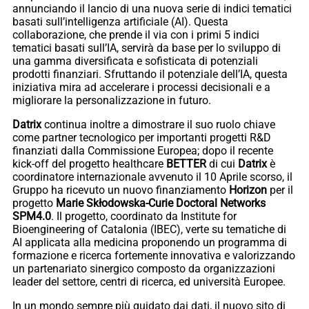
annunciando il lancio di una nuova serie di indici tematici
basati sull’intelligenza artificiale (AI). Questa
collaborazione, che prende il via con i primi 5 indici
tematici basati sull’IA, servirà da base per lo sviluppo di
una gamma diversificata e sofisticata di potenziali
prodotti finanziari. Sfruttando il potenziale dell’IA, questa
iniziativa mira ad accelerare i processi decisionali e a
migliorare la personalizzazione in futuro.
Datrix
continua inoltre a dimostrare il suo ruolo chiave
come partner tecnologico per importanti progetti R&D
finanziati dalla Commissione Europea; dopo il recente
kick-off del progetto healthcare
BETTER
di cui
Datrix
è
coordinatore internazionale avvenuto il 10 Aprile scorso, il
Gruppo ha ricevuto un nuovo finanziamento
Horizon
per il
progetto
Marie Skłodowska-Curie Doctoral Networks
SPM4.0
. Il progetto, coordinato da Institute for
Bioengineering of Catalonia (IBEC), verte su tematiche di
AI applicata alla medicina proponendo un programma di
formazione e ricerca fortemente innovativa e valorizzando
un partenariato sinergico composto da organizzazioni
leader del settore, centri di ricerca, ed università Europee.
In un mondo sempre più guidato dai dati, il nuovo sito di