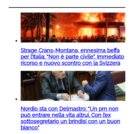
Strage Crans-Montana, ennesima beffa
per l’Italia: “Non è parte civile”. Immediato
ricorso e nuovo scontro con la Svizzera
Nordio sta con Delmastro: “Un pm non
può entrare nella vita altrui. Con l’ex
sottosegretario un brindisi con un buon
bianco”