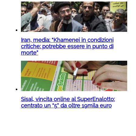
Iran, media: “Khamenei in condizioni
critiche: potrebbe essere in punto di
morte”
Sisal, vincita online al SuperEnalotto:
centrato un “5” da oltre 19mila euro