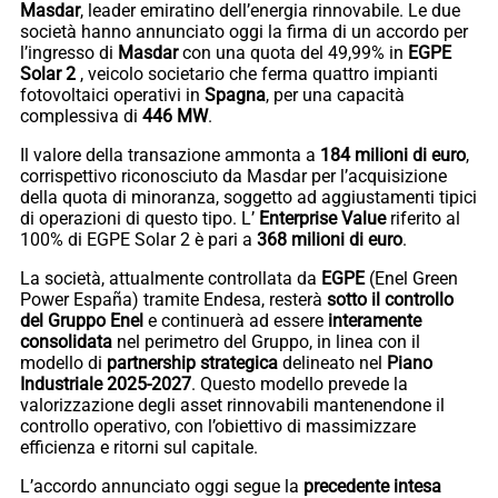
Masdar
, leader emiratino dell’energia rinnovabile. Le due
società hanno annunciato oggi la firma di un accordo per
l’ingresso di
Masdar
con una quota del 49,99% in
EGPE
Solar 2
, veicolo societario che ferma quattro impianti
fotovoltaici operativi in
Spagna
, per una capacità
complessiva di
446 MW
.
Il valore della transazione ammonta a
184 milioni di euro
,
corrispettivo riconosciuto da Masdar per l’acquisizione
della quota di minoranza, soggetto ad aggiustamenti tipici
di operazioni di questo tipo. L’
Enterprise Value
riferito al
100% di EGPE Solar 2 è pari a
368 milioni di euro
.
La società, attualmente controllata da
EGPE
(Enel Green
Power España) tramite Endesa, resterà
sotto il controllo
del Gruppo Enel
e continuerà ad essere
interamente
consolidata
nel perimetro del Gruppo, in linea con il
modello di
partnership strategica
delineato nel
Piano
Industriale 2025-2027
. Questo modello prevede la
valorizzazione degli asset rinnovabili mantenendone il
controllo operativo, con l’obiettivo di massimizzare
efficienza e ritorni sul capitale.
L’accordo annunciato oggi segue la
precedente intesa