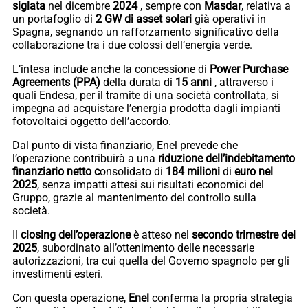
siglata
nel dicembre
2024
, sempre con
Masdar
, relativa a
un portafoglio di
2 GW di asset solari
già operativi in
Spagna, segnando un rafforzamento significativo della
collaborazione tra i due colossi dell’energia verde.
L’intesa include anche la concessione di
Power Purchase
Agreements (PPA)
della durata di
15 anni
, attraverso i
quali Endesa, per il tramite di una società controllata, si
impegna ad acquistare l’energia prodotta dagli impianti
fotovoltaici oggetto dell’accordo.
Dal punto di vista finanziario, Enel prevede che
l’operazione contribuirà a una
riduzione dell’indebitamento
finanziario netto c
onsolidato di
184 milioni
di
euro nel
2025
, senza impatti attesi sui risultati economici del
Gruppo, grazie al mantenimento del controllo sulla
società.
Il
closing dell’operazione
è atteso nel
secondo trimestre del
2025
, subordinato all’ottenimento delle necessarie
autorizzazioni, tra cui quella del Governo spagnolo per gli
investimenti esteri.
Con questa operazione,
Enel
conferma la propria strategia