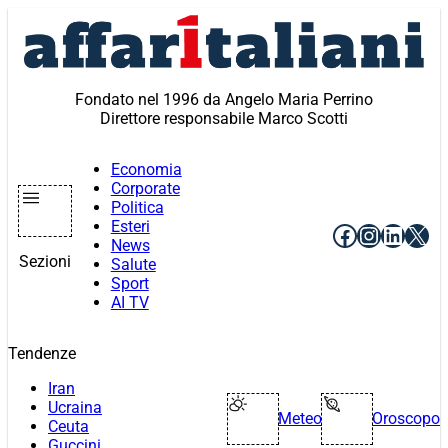
Vai
al
contenuto
Fondato nel 1996 da Angelo Maria Perrino
Direttore responsabile Marco Scotti
Economia
Corporate
Politica
Esteri
Facebook
Instagr
Linke
X
News
Sezioni
Salute
Sport
AI TV
Tendenze
Iran
Ucraina
Meteo
Oroscopo
Ceuta
Guccini