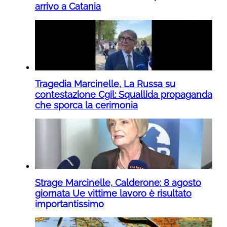
arrivo a Catania
Tragedia Marcinelle, La Russa su
contestazione Cgil: Squallida propaganda
che sporca la cerimonia
Strage Marcinelle, Calderone: 8 agosto
giornata Ue vittime lavoro è risultato
importantissimo