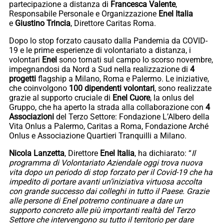
partecipazione a distanza di
Francesca Valente
,
Responsabile Personale e Organizzazione
Enel Italia
e
Giustino Trincia
, Direttore Caritas Roma.
Dopo lo stop forzato causato dalla Pandemia da COVID-
19 e le prime esperienze di volontariato a distanza, i
volontari
Enel
sono tornati sul campo lo scorso novembre,
impegnandosi da Nord a Sud nella realizzazione di
4
progetti
flagship a Milano, Roma e Palermo. Le iniziative,
che coinvolgono
100 dipendenti volontari
, sono realizzate
grazie al supporto cruciale di
Enel Cuore
, la onlus del
Gruppo, che ha aperto la strada alla collaborazione con
4
Associazioni
del Terzo Settore: Fondazione L’Albero della
Vita Onlus a Palermo, Caritas a Roma, Fondazione Arché
Onlus e Associazione Quartieri Tranquilli a Milano.
Nicola Lanzetta
, Direttore
Enel Italia
, ha dichiarato: “
Il
programma di Volontariato Aziendale oggi trova nuova
vita dopo un periodo di stop forzato per il Covid-19 che ha
impedito di portare avanti un’iniziativa virtuosa accolta
con grande successo dai colleghi in tutto il Paese. Grazie
alle persone di Enel potremo continuare a dare un
supporto concreto alle più importanti realtà del Terzo
Settore che intervengono su tutto il territorio per dare