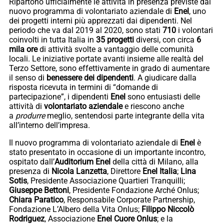
Ripartono ufficialmente le attività in presenza previste dal
nuovo programma di volontariato aziendale di
Enel
, uno
dei progetti interni più apprezzati dai dipendenti. Nel
periodo che va dal 2019 al 2020, sono stati
710
i volontari
coinvolti in tutta Italia in
35 progetti
diversi, con circa
6
mila ore
di attività svolte a vantaggio delle comunità
locali. Le iniziative portate avanti insieme alle realtà del
Terzo Settore, sono effettivamente in grado di aumentare
il senso di
benessere dei dipendenti
. A giudicare dalla
risposta ricevuta in termini di “domande di
partecipazione”, i dipendenti
Enel
sono entusiasti delle
attività di
volontariato aziendale
e riescono anche
a
produrre
meglio, sentendosi parte integrante della vita
all’interno dell’impresa.
Il nuovo programma di volontariato aziendale di
Enel
è
stato presentato in occasione di un importante incontro,
ospitato dall’
Auditorium Enel
della città di Milano, alla
presenza di
Nicola Lanzetta
, Direttore
Enel Italia
;
Lina
Sotis
, Presidente Associazione Quartieri Tranquilli;
Giuseppe Bettoni
, Presidente Fondazione Arché Onlus;
Chiara Paratico
, Responsabile Corporate Partnership,
Fondazione L’Albero della Vita Onlus;
Filippo Niccolò
Rodriguez
, Associazione
Enel Cuore Onlus
; e la