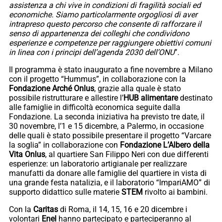
assistenza a chi vive in condizioni di fragilità sociali ed
economiche. Siamo particolarmente orgogliosi di aver
intrapreso questo percorso che consente di rafforzare il
senso di appartenenza dei colleghi che condividono
esperienze e competenze per raggiungere obiettivi comuni
in linea con i principi dell’agenda 2030 dell’ONU
”.
Il programma è stato inaugurato a fine novembre a Milano
con il progetto “Hummus”, in collaborazione con la
Fondazione Arché Onlus
, grazie alla quale è stato
possibile ristrutturare e allestire l’
HUB alimentare
destinato
alle famiglie in difficoltà economica seguite dalla
Fondazione. La seconda iniziativa ha previsto tre date, il
30 novembre, l’1 e 15 dicembre, a Palermo, in occasione
delle quali è stato possibile presentare il progetto “Varcare
la soglia” in collaborazione con
Fondazione L’Albero della
Vita Onlus
, al quartiere San Filippo Neri con due differenti
esperienze: un laboratorio artigianale per realizzare
manufatti da donare alle famiglie del quartiere in vista di
una grande festa natalizia, e il laboratorio “ImpariAMO” di
supporto didattico sulle materie
STEM
rivolto ai bambini.
Con la
Caritas
di Roma, il 14, 15, 16 e 20 dicembre i
volontari
Enel
hanno partecipato e parteciperanno al