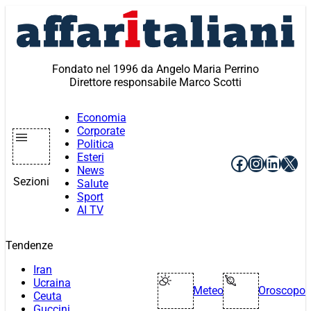
Vai
al
contenuto
Fondato nel 1996 da Angelo Maria Perrino
Direttore responsabile Marco Scotti
Economia
Corporate
Politica
Esteri
Facebook
Instagr
Linke
X
News
Sezioni
Salute
Sport
AI TV
Tendenze
Iran
Ucraina
Meteo
Oroscopo
Ceuta
Guccini