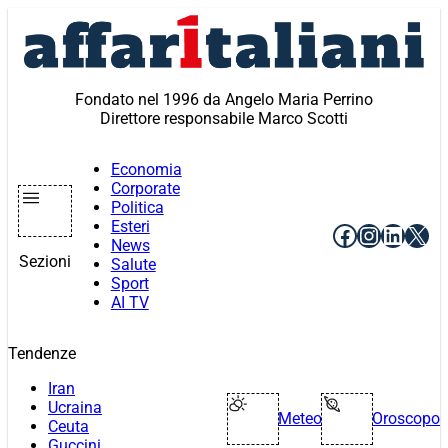
Vai
al
contenuto
Fondato nel 1996 da Angelo Maria Perrino
Direttore responsabile Marco Scotti
Economia
Corporate
Politica
Esteri
Facebook
Instagr
Linke
X
News
Sezioni
Salute
Sport
AI TV
Tendenze
Iran
Ucraina
Meteo
Oroscopo
Ceuta
Guccini