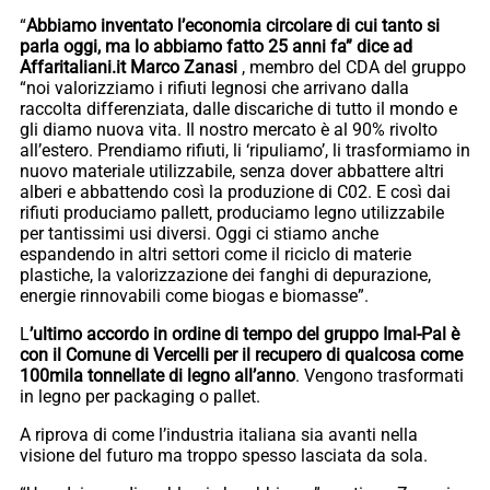
“
Abbiamo inventato l’economia circolare di cui tanto si
parla oggi, ma lo abbiamo fatto 25 anni fa” dice ad
Affaritaliani.it Marco Zanasi
, membro del CDA del gruppo
“noi valorizziamo i rifiuti legnosi che arrivano dalla
raccolta differenziata, dalle discariche di tutto il mondo e
gli diamo nuova vita. Il nostro mercato è al 90% rivolto
all’estero. Prendiamo rifiuti, li ‘ripuliamo’, li trasformiamo in
nuovo materiale utilizzabile, senza dover abbattere altri
alberi e abbattendo così la produzione di C02. E così dai
rifiuti produciamo pallett, produciamo legno utilizzabile
per tantissimi usi diversi. Oggi ci stiamo anche
espandendo in altri settori come il riciclo di materie
plastiche, la valorizzazione dei fanghi di depurazione,
energie rinnovabili come biogas e biomasse”.
L
’ultimo accordo in ordine di tempo del gruppo Imal-Pal è
con il Comune di Vercelli per il recupero di qualcosa come
100mila tonnellate di legno all’anno
. Vengono trasformati
in legno per packaging o pallet.
A riprova di come l’industria italiana sia avanti nella
visione del futuro ma troppo spesso lasciata da sola.