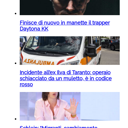
Finisce di nuovo in manette il trapper
Daytona KK
Incidente all’ex Ilva di Taranto: operaio
schiacciato da un muletto, è in codice
rosso