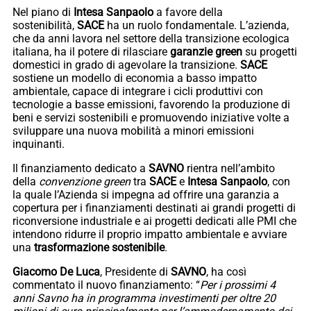
Nel piano di
Intesa Sanpaolo
a favore della
sostenibilità,
SACE
ha un ruolo fondamentale. L’azienda,
che da anni lavora nel settore della transizione ecologica
italiana, ha il potere di rilasciare
garanzie green
su progetti
domestici in grado di agevolare la transizione.
SACE
sostiene un modello di economia a basso impatto
ambientale, capace di integrare i cicli produttivi con
tecnologie a basse emissioni, favorendo la produzione di
beni e servizi sostenibili e promuovendo iniziative volte a
sviluppare una nuova mobilità a minori emissioni
inquinanti.
Il finanziamento dedicato a
SAVNO
rientra nell’ambito
della
convenzione green
tra
SACE
e
Intesa Sanpaolo
, con
la quale l’Azienda si impegna ad offrire una garanzia a
copertura per i finanziamenti destinati ai grandi progetti di
riconversione industriale e ai progetti dedicati alle PMI che
intendono ridurre il proprio impatto ambientale e avviare
una
trasformazione sostenibile
.
Giacomo De Luca
, Presidente di
SAVNO
, ha così
commentato il nuovo finanziamento: “
Per i prossimi 4
anni Savno ha in programma investimenti per oltre 20