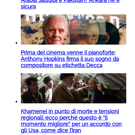
Arabia Saudita e Pakistan? Ankara ne è
sicura
Prima del cinema venne il pianoforte:
Anthony Hopkins firma il suo sogno da
compositore su etichetta Decca
Khamenei in punto di morte e tensioni
regionali: ecco perché questo è “il
momento migliore” per un accordo con
gli Usa, come dice l’Iran