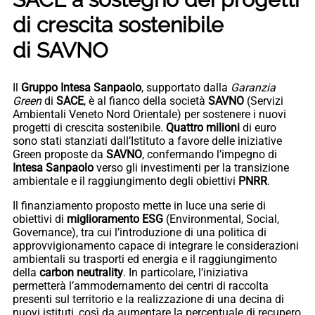
di crescita sostenibile
di SAVNO
Il
Gruppo
Intesa Sanpaolo
, supportato dalla
Garanzia
Green
di
SACE
, è al fianco della società
SAVNO
(Servizi
Ambientali Veneto Nord Orientale) per sostenere i nuovi
progetti di crescita sostenibile.
Quattro milioni
di euro
sono stati stanziati dall’Istituto a favore delle iniziative
Green proposte da
SAVNO
, confermando l’impegno di
Intesa Sanpaolo
verso gli investimenti per la transizione
ambientale e il raggiungimento degli obiettivi
PNRR
.
Il finanziamento proposto mette in luce una serie di
obiettivi di
miglioramento ESG
(Environmental, Social,
Governance), tra cui l’introduzione di una politica di
approvvigionamento capace di integrare le considerazioni
ambientali su trasporti ed energia e il raggiungimento
della
carbon neutrality
. In particolare, l’iniziativa
permetterà l’ammodernamento dei centri di raccolta
presenti sul territorio e la realizzazione di una decina di
nuovi istituti, così da aumentare la percentuale di recupero