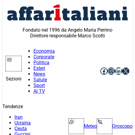
Vai
al
contenuto
Fondato nel 1996 da Angelo Maria Perrino
Direttore responsabile Marco Scotti
Economia
Corporate
Politica
Esteri
Facebook
Instagr
Linke
X
News
Sezioni
Salute
Sport
AI TV
Tendenze
Iran
Ucraina
Meteo
Oroscopo
Ceuta
Guccini