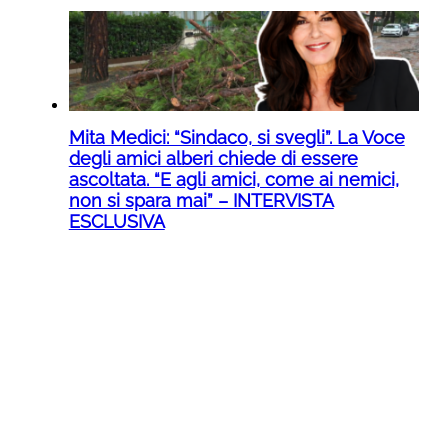
Mita Medici: “Sindaco, si svegli”. La Voce
degli amici alberi chiede di essere
ascoltata. “E agli amici, come ai nemici,
non si spara mai” – INTERVISTA
ESCLUSIVA