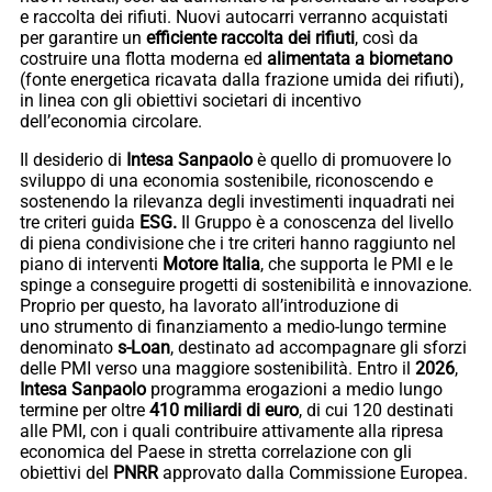
e raccolta dei rifiuti. Nuovi autocarri verranno acquistati
per garantire un
efficiente raccolta dei rifiuti
, così da
costruire una flotta moderna ed
alimentata a biometano
(fonte energetica ricavata dalla frazione umida dei rifiuti),
in linea con gli obiettivi societari di incentivo
dell’economia circolare.
Il desiderio di
Intesa Sanpaolo
è quello di promuovere lo
sviluppo di una economia sostenibile, riconoscendo e
sostenendo la rilevanza degli investimenti inquadrati nei
tre criteri guida
ESG.
Il Gruppo è a conoscenza del livello
di piena condivisione che i tre criteri hanno raggiunto nel
piano di interventi
Motore Italia
, che supporta le PMI e le
spinge a conseguire progetti di sostenibilità e innovazione.
Proprio per questo, ha lavorato all’introduzione di
uno strumento di finanziamento a medio-lungo termine
denominato
s-Loan
, destinato ad accompagnare gli sforzi
delle PMI verso una maggiore sostenibilità. Entro il
2026
,
Intesa Sanpaolo
programma erogazioni a medio lungo
termine per oltre
410 miliardi di euro
, di cui 120 destinati
alle PMI, con i quali contribuire attivamente alla ripresa
economica del Paese in stretta correlazione con gli
obiettivi del
PNRR
approvato dalla Commissione Europea.