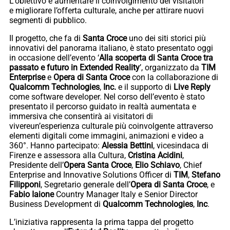
L’obiettivo è aumentare il coinvolgimento dei visitatori
e migliorare l’offerta culturale, anche per attirare nuovi
segmenti di pubblico.
Il progetto, che fa di
Santa Croce
uno dei siti storici più
innovativi del panorama italiano, è stato presentato oggi
in occasione dell’evento ‘
Alla scoperta di Santa Croce tra
passato e futuro in Extended Reality
’, organizzato da
TIM
Enterprise
e
Opera di Santa Croce
con la collaborazione di
Qualcomm Technologies
,
Inc.
e il supporto di
Live Reply
come software developer. Nel corso dell’evento è stato
presentato il percorso guidato in realtà aumentata e
immersiva che consentirà ai visitatori di
vivereun’esperienza culturale più coinvolgente attraverso
elementi digitali come immagini, animazioni e video a
360°. Hanno partecipato:
Alessia Bettini
, vicesindaca di
Firenze e assessora alla Cultura,
Cristina Acidini
,
Presidente dell’
Opera Santa Croce
,
Elio Schiavo
, Chief
Enterprise and Innovative Solutions Officer di
TIM
,
Stefano
Filipponi
, Segretario generale dell’
Opera di Santa Croce
, e
Fabio Iaione
Country Manager Italy e Senior Director
Business Development di
Qualcomm Technologies
,
Inc
.
L’iniziativa rappresenta la prima tappa del progetto