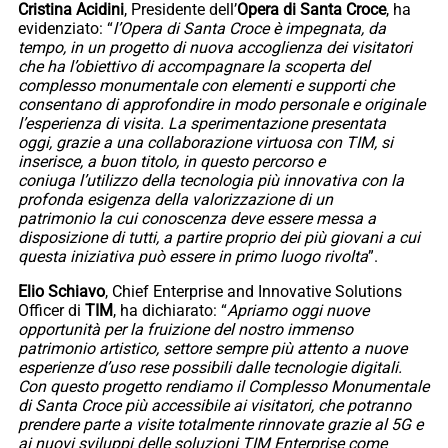
Cristina Acidini
, Presidente dell’
Opera di Santa Croce
, ha
evidenziato: “
l’Opera di Santa Croce è impegnata, da
tempo, in un progetto di nuova accoglienza dei visitatori
che ha l’obiettivo di accompagnare la scoperta del
complesso monumentale con elementi e supporti che
consentano di approfondire in modo personale e originale
l’esperienza di visita. La sperimentazione presentata
oggi, grazie a una collaborazione virtuosa con TIM, si
inserisce, a buon titolo, in questo percorso e
coniuga l’utilizzo della tecnologia più innovativa con la
profonda esigenza della valorizzazione di un
patrimonio la cui conoscenza deve essere messa a
disposizione di tutti, a partire proprio dei più giovani a cui
questa iniziativa può essere in primo luogo rivolta
”.
Elio Schiavo
, Chief Enterprise and Innovative Solutions
Officer di
TIM
, ha dichiarato: “
Apriamo oggi nuove
opportunità per la fruizione del nostro immenso
patrimonio artistico, settore sempre più attento a nuove
esperienze d’uso rese possibili dalle tecnologie digitali.
Con questo progetto rendiamo il Complesso Monumentale
di Santa Croce più accessibile ai visitatori, che potranno
prendere parte a visite totalmente rinnovate grazie al 5G e
ai nuovi sviluppi delle soluzioni TIM Enterprise come