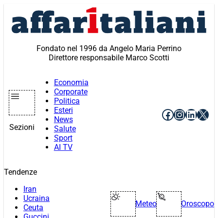
Vai
al
contenuto
Fondato nel 1996 da Angelo Maria Perrino
Direttore responsabile Marco Scotti
Economia
Corporate
Politica
Esteri
Facebook
Instagr
Linke
X
News
Sezioni
Salute
Sport
AI TV
Tendenze
Iran
Ucraina
Meteo
Oroscopo
Ceuta
Guccini