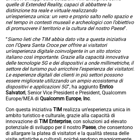
quelle di Extended Reality, capaci di abbattere la
distinzione tra reale e virtuale realizzando
un’esperienza unica: un vero e proprio salto nello spazio e
nel tempo in contesti museali e archeologici con l’obiettivo
di promuovere il territorio e la cultura del nostro Paese
”.
“
Siamo lieti che TIM abbia dato vita a questa iniziativa
con l’Opera Santa Croce per offrire ai visitatori
un’esperienza digitale coinvolgente in un sito storico
italiano così importante. Grazie alla capacità innovativa
delle tecnologie 5G e dei dispositivi a onde millimetriche, il
settore del turismo può arricchire l’esperienza dei visitatori.
Le esperienze digitali dei clienti in più settori possono
essere migliorate utilizzando un ampio ecosistema di
dispositivi e applicazioni 5G
”, ha aggiunto
Enrico
Salvatori
, Senior Vice President e President, Qualcomm
Europe/MEA di
Qualcomm Europe
,
Inc
.
Con questa iniziativa
TIM
realizza un’esperienza unica in
ambito turistico e culturale, grazie alla capacità di
innovazione di
TIM Enterprise
, con soluzioni ad elevato
potenziale di sviluppo per il nostro
Paese
, che consentono
di allargare la platea di visitatori e la qualità stessa delle
visite artistiche e culturali, poiché rendono maggiormente