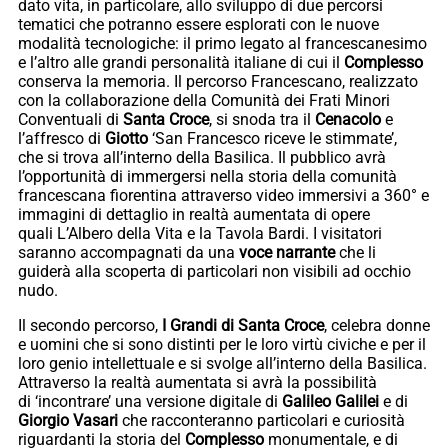
dato vita, in particolare, allo sviluppo di due percorsi
tematici che potranno essere esplorati con le nuove
modalità tecnologiche: il primo legato al francescanesimo
e l’altro alle grandi personalità italiane di cui il
Complesso
conserva la memoria. Il percorso Francescano, realizzato
con la collaborazione della Comunità dei Frati Minori
Conventuali di
Santa Croce
, si snoda tra il
Cenacolo
e
l’affresco di
Giotto
‘San Francesco riceve le stimmate’,
che si trova all’interno della Basilica. Il pubblico avrà
l’opportunità di immergersi nella storia della comunità
francescana fiorentina attraverso video immersivi a 360° e
immagini di dettaglio in realtà aumentata di opere
quali L’Albero della Vita e la Tavola Bardi. I visitatori
saranno accompagnati da una
voce narrante
che li
guiderà alla scoperta di particolari non visibili ad occhio
nudo.
Il secondo percorso,
I Grandi di Santa Croce
, celebra donne
e uomini che si sono distinti per le loro virtù civiche e per il
loro genio intellettuale e si svolge all’interno della Basilica.
Attraverso la realtà aumentata si avrà la possibilità
di ‘incontrare’ una versione digitale di
Galileo Galilei
e di
Giorgio Vasari
che racconteranno particolari e curiosità
riguardanti la storia del
Complesso
monumentale, e di