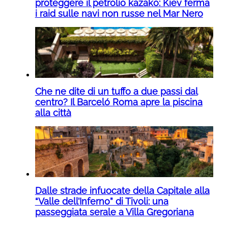
proteggere il petrolio kazako: Kiev ferma
i raid sulle navi non russe nel Mar Nero
Che ne dite di un tuffo a due passi dal
centro? Il Barceló Roma apre la piscina
alla città
Dalle strade infuocate della Capitale alla
“Valle dell’Inferno” di Tivoli: una
passeggiata serale a Villa Gregoriana