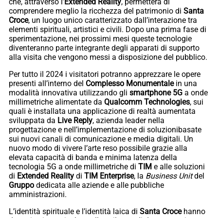
che, attraverso l’
Extended Reality
, permetterà di
comprendere meglio la ricchezza del patrimonio di
Santa
Croce
, un luogo unico caratterizzato dall’interazione tra
elementi spirituali, artistici e civili. Dopo una prima fase di
sperimentazione, nei prossimi mesi queste tecnologie
diventeranno parte integrante degli apparati di supporto
alla visita che vengono messi a disposizione del pubblico.
Per tutto il 2024 i visitatori potranno apprezzare le opere
presenti all’interno del
Complesso Monumentale
in una
modalità innovativa utilizzando gli
smartphone 5G
a onde
millimetriche alimentate da
Qualcomm Technologies
, sui
quali è installata una applicazione di realtà aumentata
sviluppata da
Live Reply
, azienda leader nella
progettazione e nell’implementazione di soluzionibasate
sui nuovi canali di comunicazione e media digitali. Un
nuovo modo di vivere l’arte reso possibile grazie alla
elevata capacità di banda e minima latenza della
tecnologia 5G a onde millimetriche di
TIM
e alle soluzioni
di
Extended Reality
di
TIM Enterprise
, la
Business Unit
del
Gruppo
dedicata alle aziende e alle pubbliche
amministrazioni.
L’identità spirituale e l’identità laica di
Santa Croce
hanno