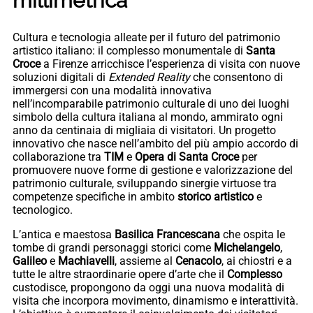
millimetrica
Cultura e tecnologia alleate per il futuro del patrimonio
artistico italiano: il complesso monumentale di
Santa
Croce
a Firenze arricchisce l’esperienza di visita con nuove
soluzioni digitali di
Extended Reality
che consentono di
immergersi con una modalità innovativa
nell’incomparabile patrimonio culturale di uno dei luoghi
simbolo della cultura italiana al mondo, ammirato ogni
anno da centinaia di migliaia di visitatori. Un progetto
innovativo che nasce nell’ambito del più ampio accordo di
collaborazione tra
TIM
e
Opera di Santa Croce
per
promuovere nuove forme di gestione e valorizzazione del
patrimonio culturale, sviluppando sinergie virtuose tra
competenze specifiche in ambito
storico artistico
e
tecnologico.
L’antica e maestosa
Basilica Francescana
che ospita le
tombe di grandi personaggi storici come
Michelangelo
,
Galileo
e
Machiavelli
, assieme al
Cenacolo
, ai chiostri e a
tutte le altre straordinarie opere d’arte che il
Complesso
custodisce, propongono da oggi una nuova modalità di
visita che incorpora movimento, dinamismo e interattività.