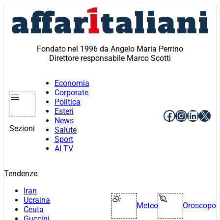
Vai
al
contenuto
Fondato nel 1996 da Angelo Maria Perrino
Direttore responsabile Marco Scotti
Economia
Corporate
Politica
Esteri
Facebook
Instagr
Linke
X
News
Sezioni
Salute
Sport
AI TV
Tendenze
Iran
Ucraina
Meteo
Oroscopo
Ceuta
Guccini