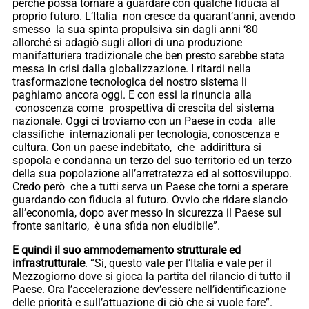
perché possa tornare a guardare con qualche fiducia al
proprio futuro. L’Italia non cresce da quarant’anni, avendo
smesso la sua spinta propulsiva sin dagli anni ‘80
allorché si adagiò sugli allori di una produzione
manifatturiera tradizionale che ben presto sarebbe stata
messa in crisi dalla globalizzazione. I ritardi nella
trasformazione tecnologica del nostro sistema li
paghiamo ancora oggi. E con essi la rinuncia alla
conoscenza come prospettiva di crescita del sistema
nazionale. Oggi ci troviamo con un Paese in coda alle
classifiche internazionali per tecnologia, conoscenza e
cultura. Con un paese indebitato, che addirittura si
spopola e condanna un terzo del suo territorio ed un terzo
della sua popolazione all’arretratezza ed al sottosviluppo.
Credo però che a tutti serva un Paese che torni a sperare
guardando con fiducia al futuro. Ovvio che ridare slancio
all’economia, dopo aver messo in sicurezza il Paese sul
fronte sanitario, è una sfida non eludibile”.
E quindi il suo ammodernamento strutturale ed
infrastrutturale
. “Si, questo vale per l’Italia e vale per il
Mezzogiorno dove si gioca la partita del rilancio di tutto il
Paese. Ora l’accelerazione dev’essere nell’identificazione
delle priorità e sull’attuazione di ciò che si vuole fare”.