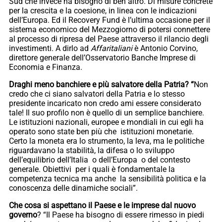
Sud che invece ha bisogno di ben altro. Di misure concrete
per la crescita e la coesione, in linea con le indicazioni
dell’Europa. Ed il Recovery Fund è l’ultima occasione per il
sistema economico del Mezzogiorno di potersi connettere
al processo di ripresa del Paese attraverso il rilancio degli
investimenti. A dirlo ad
Affaritaliani
è Antonio Corvino,
direttore generale dell’Osservatorio Banche Imprese di
Economia e Finanza.
Draghi meno banchiere e più salvatore della Patria? “
Non
credo che ci siano salvatori della Patria e lo stesso
presidente incaricato non credo ami essere considerato
tale! Il suo profilo non è quello di un semplice banchiere.
Le istituzioni nazionali, europee e mondiali in cui egli ha
operato sono state ben più che istituzioni monetarie.
Certo la moneta era lo strumento, la leva, ma le politiche
riguardavano la stabilità, la difesa o lo sviluppo
dell’equilibrio dell’Italia o dell’Europa o del contesto
generale. Obiettivi per i quali è fondamentale la
competenza tecnica ma anche la sensibilità politica e la
conoscenza delle dinamiche sociali”.
Che cosa si aspettano il Paese e le imprese dal nuovo
governo
? “Il Paese ha bisogno di essere rimesso in piedi