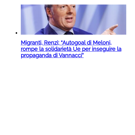
Migranti, Renzi; “Autogoal di Meloni,
rompe la solidarietà Ue per inseguire la
propaganda di Vannacci”