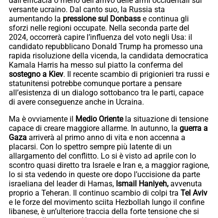
dall’efficacia o meno dell’arrivo delle armi occidentali sul
versante ucraino. Dal canto suo, la Russia sta
aumentando la
pressione sul Donbass
e continua gli
sforzi nelle regioni occupate. Nella seconda parte del
2024, occorrerà capire l’influenza del voto negli Usa: il
candidato repubblicano Donald Trump ha promesso una
rapida risoluzione della vicenda, la candidata democratica
Kamala Harris ha messo sul piatto la conferma del
sostegno a Kiev
. Il recente scambio di prigionieri tra russi e
statunitensi potrebbe comunque portare a pensare
all’esistenza di un dialogo sottobanco tra le parti, capace
di avere conseguenze anche in Ucraina.
Ma è ovviamente il
Medio Oriente
la situazione di tensione
capace di creare maggiore allarme. In autunno, la
guerra a
Gaza
arriverà al primo anno di vita e non accenna a
placarsi. Con lo spettro sempre più latente di un
allargamento del conflitto. Lo si è visto ad aprile con lo
scontro quasi diretto tra Israele e Iran e, a maggior ragione,
lo si sta vedendo in queste ore dopo l’uccisione da parte
israeliana del leader di Hamas,
Ismail Haniyeh,
avvenuta
proprio a Teheran. Il continuo scambio di colpi tra
Tel Aviv
e le forze del movimento sciita Hezbollah lungo il confine
libanese, è un’ulteriore traccia della forte tensione che si