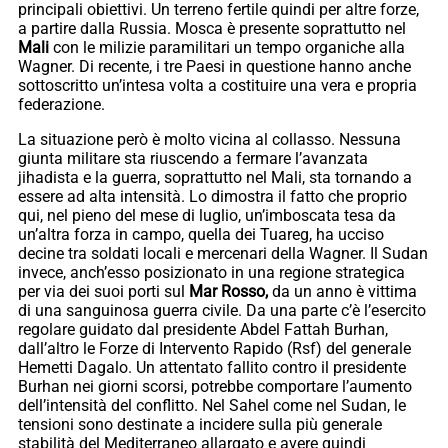
principali obiettivi. Un terreno fertile quindi per altre forze,
a partire dalla Russia. Mosca è presente soprattutto nel
Mali
con le milizie paramilitari un tempo organiche alla
Wagner. Di recente, i tre Paesi in questione hanno anche
sottoscritto un’intesa volta a costituire una vera e propria
federazione.
La situazione però è molto vicina al collasso. Nessuna
giunta militare sta riuscendo a fermare l’avanzata
jihadista e la guerra, soprattutto nel Mali, sta tornando a
essere ad alta intensità. Lo dimostra il fatto che proprio
qui, nel pieno del mese di luglio, un’imboscata tesa da
un’altra forza in campo, quella dei Tuareg, ha ucciso
decine tra soldati locali e mercenari della Wagner. Il Sudan
invece, anch’esso posizionato in una regione strategica
per via dei suoi porti sul
Mar Rosso,
da un anno è vittima
di una sanguinosa guerra civile. Da una parte c’è l’esercito
regolare guidato dal presidente Abdel Fattah Burhan,
dall’altro le Forze di Intervento Rapido (Rsf) del generale
Hemetti Dagalo. Un attentato fallito contro il presidente
Burhan nei giorni scorsi, potrebbe comportare l’aumento
dell’intensità del conflitto. Nel Sahel come nel Sudan, le
tensioni sono destinate a incidere sulla più generale
stabilità del Mediterraneo allargato e avere quindi