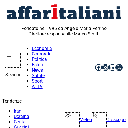
Vai
al
contenuto
Fondato nel 1996 da Angelo Maria Perrino
Direttore responsabile Marco Scotti
Economia
Corporate
Politica
Esteri
Facebook
Instagr
Linke
X
News
Sezioni
Salute
Sport
AI TV
Tendenze
Iran
Ucraina
Meteo
Oroscopo
Ceuta
Guccini