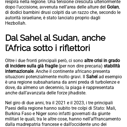
respira nella regione. Una tensione cresciuta ulteriormente
dopo l’uccisione, avvenuta nell’area delle alture del
Golan
,
di dodici bambini drusi colpiti da un razzo che, secondo le
autorità israeliane, è stato lanciato proprio dagli
Hezbollah.
Dal Sahel al Sudan, anche
l’Africa sotto i riflettori
Oltre i due fronti principali però, ci sono
altre crisi in grado
di incidere sulla già fragile
(per non dire precaria)
stabilità
internazionale
. Anche il continente africano presenta
situazioni potenzialmente molto gravi. Il
Sahel
ad esempio
è una regione subsahariana da anni preda di turbolenze e
dove, da almeno un decennio, la piaga è rappresentata
anche dall’avanzata delle forze jihadiste.
Nel giro di due anni, tra il 2021 e il 2023, i tre principali
Paesi della regione hanno subito tre colpi di Stato: Mali,
Burkina Faso e Niger sono infatti governati da giunte
militari le quali, tra le altre cose, hanno nell’affrancamento
dalla madrepatria francese e dall’occidente uno dei