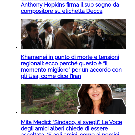
Anthony Hopkins firma il suo sogno da
compositore su etichetta Decca
Khamenei in punto di morte e tensioni
regionali: ecco perché questo è “il
momento migliore” per un accordo con
gli Usa, come dice l’Iran
Mita Medici: “Sindaco, si svegli”. La Voce
degli amici alberi chiede di essere
ascoltata. “E agli amici, come ai nemici,