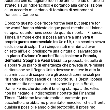
Australia che ha tagliato fuori l’Ue annichilendo di fatto la
strategia sull’Indo-Pacifico e portando alla cancellazione
di un accordo miliardario di fornitura di sottomarini
francesi a Canberra.
E proprio questo, cioè “hope for the best but prepare for
the worst” hanno chiesto cinque paesi membri all’Unione
europea, quantomeno secondo quanto riporta il Financial
Times. Il timore è che si possa arrivare a una
vera e
proprio guerra commerciale tra Ue e Uk,
una scontro senza
esclusione di colpi. Tra i cinque stati membri ad aver
chiesto all’Ue di predisporre una cintura di salvataggio e
un
piano d’azione c’è anche l’Italia, insieme a Francia,
Germania, Spagna e Paesi Bassi
. La proposta è quella di
elaborare un piano di emergenza che preveda dure misure
di ritorsione se il Regno Unito dovesse mettere in atto la
sua minaccia di sospendere gli accordi commerciali per
l’Irlanda del Nord sanciti dall’accordo sulla Brexit. Ipotesi
non smentita neppure dal portavoce Ue per la Brexit,
Daniel Ferrie, che durante il briefing stampa a Bruxelles
non ha negato le indiscrezioni riportate dal Financial
Times. “Abbiamo lavorato molto duramente per il
pacchetto che abbiamo presentato mercoledì, che affronta
qualsiasi possibile angolo del protocollo. Il prossimo