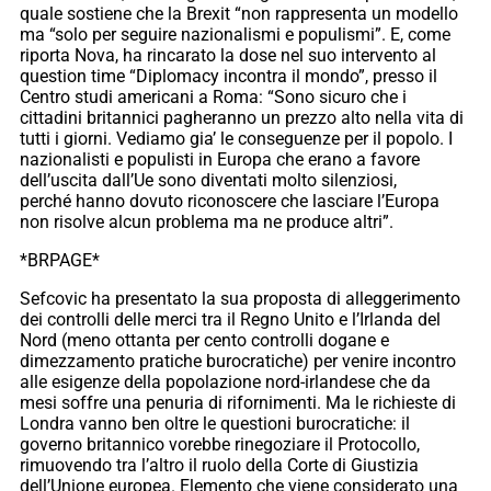
quale sostiene che la Brexit “non rappresenta un modello
ma “solo per seguire nazionalismi e populismi”. E, come
riporta Nova, ha rincarato la dose nel suo intervento al
question time “Diplomacy incontra il mondo”, presso il
Centro studi americani a Roma: “Sono sicuro che i
cittadini britannici pagheranno un prezzo alto nella vita di
tutti i giorni. Vediamo gia’ le conseguenze per il popolo. I
nazionalisti e populisti in Europa che erano a favore
dell’uscita dall’Ue sono diventati molto silenziosi,
perché hanno dovuto riconoscere che lasciare l’Europa
non risolve alcun problema ma ne produce altri”.
*BRPAGE*
Sefcovic ha presentato la sua proposta di alleggerimento
dei controlli delle merci tra il Regno Unito e l’Irlanda del
Nord (meno ottanta per cento controlli dogane e
dimezzamento pratiche burocratiche) per venire incontro
alle esigenze della popolazione nord-irlandese che da
mesi soffre una penuria di rifornimenti. Ma le richieste di
Londra vanno ben oltre le questioni burocratiche: il
governo britannico vorebbe rinegoziare il Protocollo,
rimuovendo tra l’altro il ruolo della Corte di Giustizia
dell’Unione europea. Elemento che viene considerato una