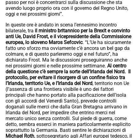
passo per noi è concentrarci sulla discussione che sta
avendo luogo proprio ora con il governo del Regno Unito,
oggi e nei prossimi giorni”.
In queste ore è andato in scena l’ennesimo incontro
bilaterale, tra
il ministro britannico per la Brexit e convinto
anti Ue, David Frost, e il vicepresidente della Commissione
europea, lo sloveno Maros Sefcovic
. “L’Ue ha sicuramente
fatto uno sforzo ma ovviamente c’è ancora un bel gap da
colmare, e di questo parleremo oggi e nel futuro”, ha
dichiarato Frost. Ma le discussioni proseguiranno anche
nei prossimi giorni e nelle prossime settimane.
Al centro
della questione c’è sempre la sorte dell’Irlanda del Nord. Il
protocollo, per evitare il risorgere di un confine fisico tra
l’Irlanda, territorio Ue, e l’Irlanda del Nord
, territorio non Ue
(l’assenza di una frontiera visibile è uno dei fattori
principali che hanno portato alla pacificazione dell’isola
con gli accordi del Venerdì Santo), prevede controlli
doganali sulle merci che dalla Gran Bretagna arrivano in
Irlanda del Nord, per impedire che entrino merci nel
mercato unico senza controlli. Sul piede di guerra, come
detto, sembra esserci in maniera particolarmente esplicito
soprattutto la Germania. Basti sentire le dichiarazioni di
Michael Roth
, sottosegretario agli Affari europei tedesco, il