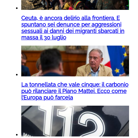
Ceuta, è ancora delirio alla frontiera. E
spuntano sei denunce per aggressioni
sessuali ai danni dei migranti sbarcati in
massa il 30 luglio
La tonnellata che vale cinque: il carbonio
può rilanciare il Piano Mattei. Ecco come
l’Europa può farcela