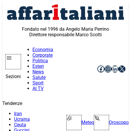
Vai
al
contenuto
Fondato nel 1996 da Angelo Maria Perrino
Direttore responsabile Marco Scotti
Economia
Corporate
Politica
Esteri
Facebook
Instagr
Linke
X
News
Sezioni
Salute
Sport
AI TV
Tendenze
Iran
Ucraina
Meteo
Oroscopo
Ceuta
Guccini